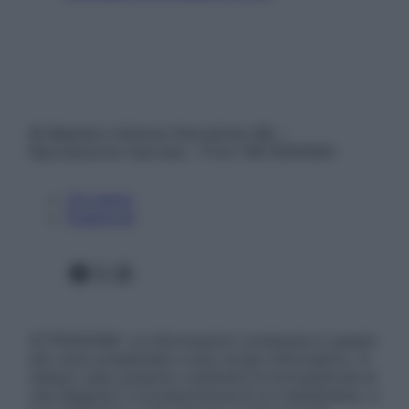
© Belpietro Edizioni Periodiche SRL –
Riproduzione riservata – P.Iva 13673600964
Chi siamo
Pubblicità
Facebook
X
Instagram
ATTENZIONE: Le informazioni contenute in questo
sito sono presentate a solo scopo informativo, in
nessun caso possono costituire la formulazione di
una diagnosi o la prescrizione di un trattamento, e