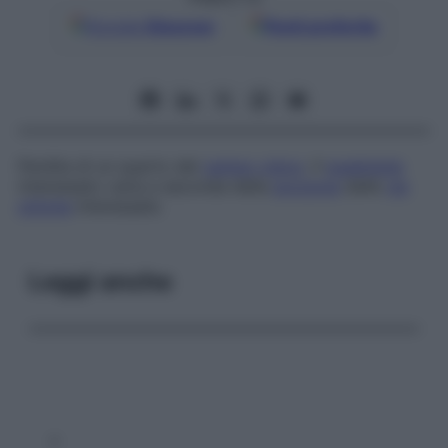
Google
Discover
Fonti preferite
Perdita di un quarto del
campo visivo
. Il
quadrante
interessato varia a seconda della
porzione
delle
vie
ottiche
interessate.
Leggi anche