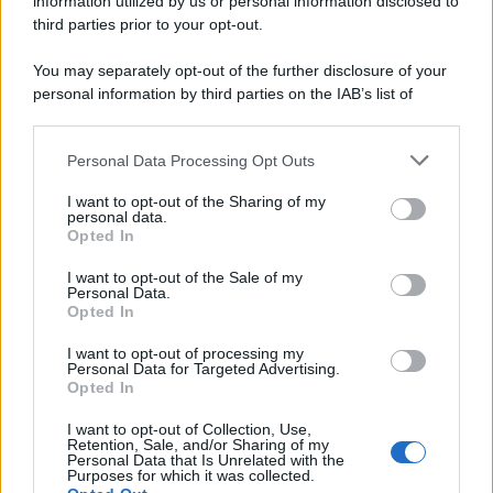
information utilized by us or personal information disclosed to
third parties prior to your opt-out.
You may separately opt-out of the further disclosure of your
personal information by third parties on the IAB’s list of
downstream participants.
Personal Data Processing Opt Outs
This information may also be disclosed by us to third parties
on the IAB’s List of Downstream Participants that may further
I want to opt-out of the Sharing of my
disclose it to other third parties.
personal data.
Opted In
Please note that this website/app uses one or more Google
services and may gather and store information including but
I want to opt-out of the Sale of my
Personal Data.
not limited to your visit or usage behaviour. You may click to
Opted In
grant or deny consent to Google and its third-party tags to
use your data for below specified purposes in below Google
I want to opt-out of processing my
consent section.
Personal Data for Targeted Advertising.
Opted In
I want to opt-out of Collection, Use,
Retention, Sale, and/or Sharing of my
Personal Data that Is Unrelated with the
Purposes for which it was collected.