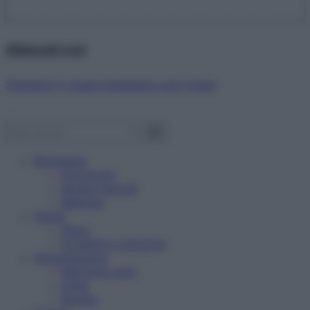
Abbonati ora!
Starbene ti regala benessere ogni mese!
Benessere
Psicologia
Rimedi naturali
Bellezza
Salute
News
Problemi e soluzioni
Alimentazione
Mangiare sano
Diete
Ricette