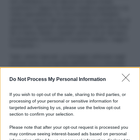
non intendono e non devono in alcun modo
sostituire il rapporto diretto medico-paziente o la
visita specialistica. Si raccomanda di chiedere
sempre il parere del proprio medico curante e/o di
specialisti riguardo qualsiasi indicazione riportata.
Se si hanno dubbi o quesiti sull’uso di un farmaco
è necessario contattare il proprio medico. Leggi il
Disclaimer »
Tutti i diritti riservati. Le immagini utilizzate negli
articoli sono di proprietà dell’editore o concesse
in licenza per l’uso. È vietata la riproduzione non
autorizzata.
Do Not Process My Personal Information
If you wish to opt-out of the sale, sharing to third parties, or
processing of your personal or sensitive information for
Informativa
targeted advertising by us, please use the below opt-out
Privacy Policy
section to confirm your selection.
Cookie Policy
Note Legali
Please note that after your opt-out request is processed you
Preferenze Privacy
may continue seeing interest-based ads based on personal