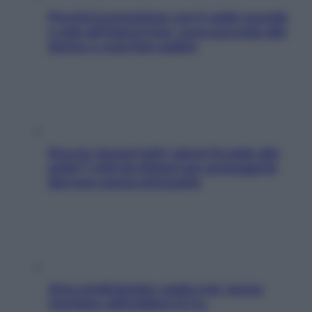
Perché la pressione con il caldo scende
e sale all’improvviso: cosa succede alle
donne e cosa fare subito
Doccia, lavarsi tutti i giorni fa male alla
pelle? I miti da sfatare per proteggerla
davvero senza stressarla
Aria condizionata: usala così, senza
rischiare raffreddore & Co.