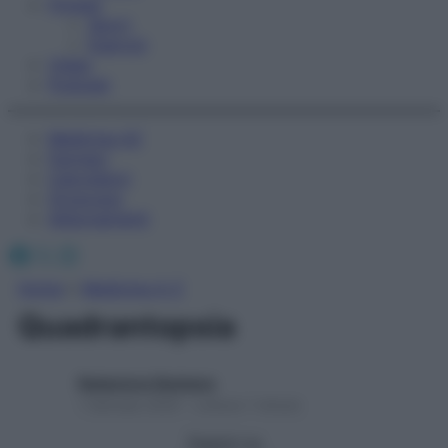
Fitness
Sport
Esercizi
Video
Podcast
Medicina AZ
Farmaci
Calcolatori
Oroscopo
Abbonamenti
Facebook
X
Instagram
Home
»
Medicina A-Z
Quadrantopsia
Redazione Starbene
1 Gennaio 2025 – Lettura 1 minuto
Seguici su