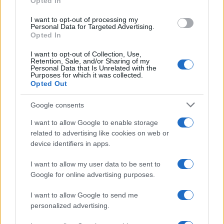
Opted In
grant or deny consent to Google and its third-party tags to
use your data for below specified purposes in below Google
I want to opt-out of processing my
consent section.
Personal Data for Targeted Advertising.
Opted In
I want to opt-out of Collection, Use,
Retention, Sale, and/or Sharing of my
Personal Data that Is Unrelated with the
Purposes for which it was collected.
Opted Out
Google consents
I want to allow Google to enable storage
related to advertising like cookies on web or
device identifiers in apps.
I want to allow my user data to be sent to
Google for online advertising purposes.
I want to allow Google to send me
personalized advertising.