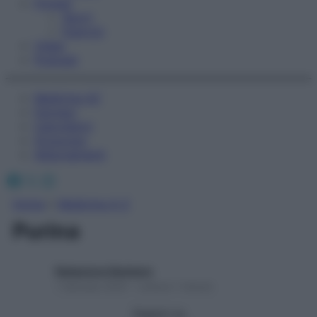
Fitness
Sport
Esercizi
Video
Podcast
Medicina AZ
Farmaci
Calcolatori
Oroscopo
Abbonamenti
Facebook
X
Instagram
Home
»
Medicina A-Z
Purina
Redazione Starbene
1 Gennaio 2025 – Lettura 1 minuto
Seguici su