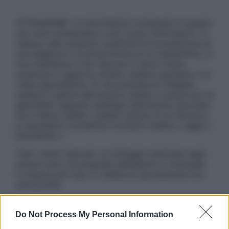
ATTENZIONE: Le informazioni contenute in questo
sito sono presentate a solo scopo informativo, in
nessun caso possono costituire la formulazione di
una diagnosi o la prescrizione di un trattamento, e
non intendono e non devono in alcun modo
sostituire il rapporto diretto medico-paziente o la
visita specialistica. Si raccomanda di chiedere
sempre il parere del proprio medico curante e/o di
specialisti riguardo qualsiasi indicazione riportata.
Se si hanno dubbi o quesiti sull’uso di un farmaco
è necessario contattare il proprio medico. Leggi il
Disclaimer »
Tutti i diritti riservati. Le immagini utilizzate negli
articoli sono di proprietà dell’editore o concesse
in licenza per l’uso. È vietata la riproduzione non
autorizzata.
Do Not Process My Personal Information