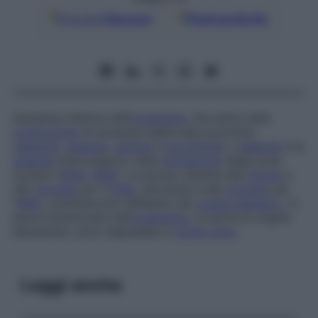
Google
Discover
Fonti preferite
Sostanza chimica dell’
organismo
che entra nella
costituzione
di sostanze dette
basi puriniche
(
adenina
,
guanina
,
xantina
e
ipoxantina
). L’
adenina
e la
guanina
intervengono nella
formazione
degli acidi
nucleici (
DNA
,
RNA
). Le purine, insieme alla
timina
e
alla
citosina
per il
DNA
, all’uracile e alla
citosina
per
l’
RNA
, costituiscono l’alfabeto del
codice genetico
. In
parte sintetizzate dall’
organismo
, in parte di origine
alimentare, sono degradate in
acido urico
.
Leggi anche