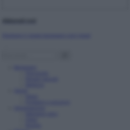
Abbonati ora!
Starbene ti regala benessere ogni mese!
Benessere
Psicologia
Rimedi naturali
Bellezza
Salute
News
Problemi e soluzioni
Alimentazione
Mangiare sano
Diete
Ricette