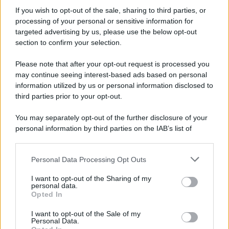
Informativa
Privacy Policy
If you wish to opt-out of the sale, sharing to third parties, or
Cookie Policy
processing of your personal or sensitive information for
Note Legali
targeted advertising by us, please use the below opt-out
Preferenze Privacy
section to confirm your selection.
Please note that after your opt-out request is processed you
may continue seeing interest-based ads based on personal
information utilized by us or personal information disclosed to
third parties prior to your opt-out.
You may separately opt-out of the further disclosure of your
personal information by third parties on the IAB’s list of
downstream participants.
Personal Data Processing Opt Outs
This information may also be disclosed by us to third parties
on the IAB’s List of Downstream Participants that may further
I want to opt-out of the Sharing of my
disclose it to other third parties.
personal data.
Opted In
Please note that this website/app uses one or more Google
services and may gather and store information including but
I want to opt-out of the Sale of my
Personal Data.
not limited to your visit or usage behaviour. You may click to