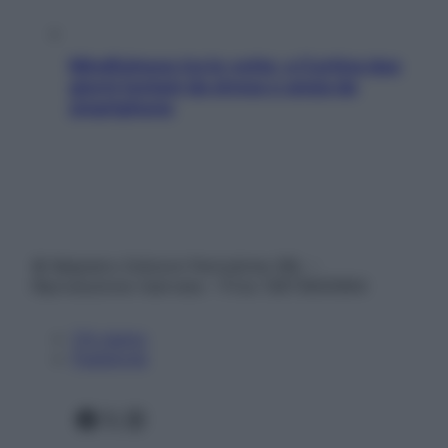
Mindfulness tra le vette: a Cortina due
giorni lontani da stress e ansia da
smartphone
© Belpietro Edizioni Periodiche SRL –
Riproduzione riservata – P.Iva 13673600964
Chi siamo
Pubblicità
Facebook
X
Instagram