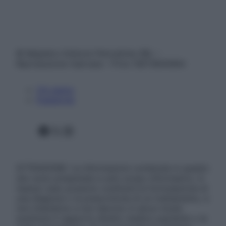
© Belpietro Edizioni Periodiche SRL –
Riproduzione riservata – P.Iva 13673600964
Chi siamo
Pubblicità
Facebook
X
Instagram
ATTENZIONE: Le informazioni contenute in questo
sito sono presentate a solo scopo informativo, in
nessun caso possono costituire la formulazione di
una diagnosi o la prescrizione di un trattamento, e
non intendono e non devono in alcun modo
sostituire il rapporto diretto medico-paziente o la