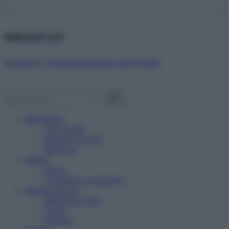
Abbonati ora!
Starbene ti regala benessere ogni mese!
Benessere
Psicologia
Rimedi naturali
Bellezza
Salute
News
Problemi e soluzioni
Alimentazione
Mangiare sano
Diete
Ricette