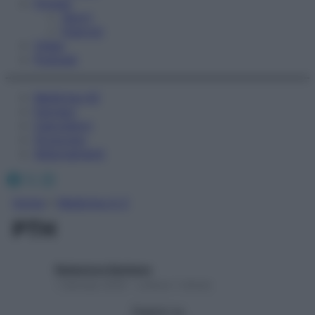
Fitness
Sport
Esercizi
Video
Podcast
Medicina AZ
Farmaci
Calcolatori
Oroscopo
Abbonamenti
Facebook
X
Instagram
Home
»
Medicina A-Z
PTH
Redazione Starbene
1 Gennaio 2025 – Lettura 1 minuto
Seguici su