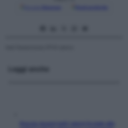
Google
Discover
Fonti preferite
Vedi
Paratormone (PTH) sierico
Leggi anche
Doccia, lavarsi tutti i giorni fa male alla