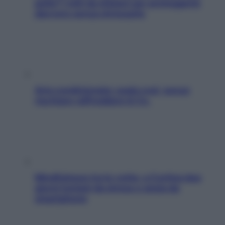
pelle? I miti da sfatare per proteggerla
davvero senza stressarla
Aria condizionata: usala così, senza
rischiare raffreddore & Co.
Mindfulness tra le vette: a Cortina due
giorni lontani da stress e ansia da
smartphone