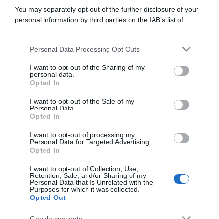
You may separately opt-out of the further disclosure of your
personal information by third parties on the IAB’s list of
downstream participants.
Personal Data Processing Opt Outs
This information may also be disclosed by us to third parties
on the IAB’s List of Downstream Participants that may further
I want to opt-out of the Sharing of my
disclose it to other third parties.
personal data.
Opted In
Please note that this website/app uses one or more Google
services and may gather and store information including but
I want to opt-out of the Sale of my
Personal Data.
not limited to your visit or usage behaviour. You may click to
Opted In
grant or deny consent to Google and its third-party tags to
use your data for below specified purposes in below Google
I want to opt-out of processing my
consent section.
Personal Data for Targeted Advertising.
Opted In
I want to opt-out of Collection, Use,
Retention, Sale, and/or Sharing of my
Personal Data that Is Unrelated with the
Purposes for which it was collected.
Opted Out
Google consents