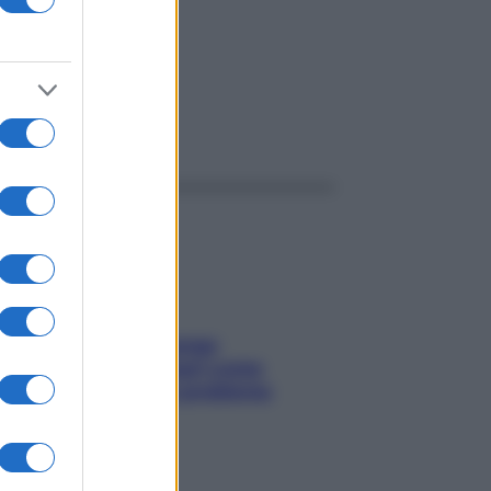
ggi anche
Capelli spezzati lungo
l’attaccatura? Scopri come
risolvere l’annoso problema