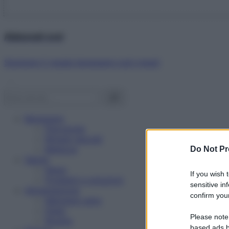
Abbonati ora!
Starbene ti regala benessere ogni mese!
Benessere
Psicologia
Rimedi naturali
Bellezza
Do Not Pr
Salute
News
If you wish 
Problemi e soluzioni
sensitive in
Alimentazione
confirm your
Mangiare sano
Diete
Please note
Ricette
based ads b