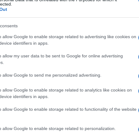
lected.
Out
consents
Le
o allow Google to enable storage related to advertising like cookies on
evice identifiers in apps.
ti preferite
o allow my user data to be sent to Google for online advertising
s.
to allow Google to send me personalized advertising.
o allow Google to enable storage related to analytics like cookies on
possibilità di riacquisire la posizione normale) della
evice identifiers in apps.
ovuta a un’
infiammazione
dell’
addome
, come
a un
ascesso
o a un
tumore
che, comprimendo il
o allow Google to enable storage related to functionality of the website
o
nel suo percorso lungo il
muscolo
psoas
, ne
o allow Google to enable storage related to personalization.