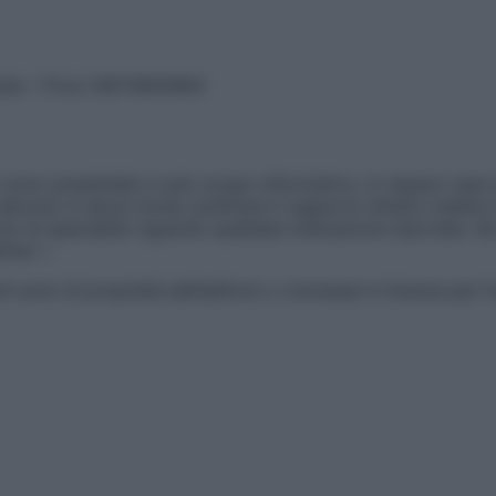
vata – P.Iva 13673600964
sono presentate a solo scopo informativo, in nessun caso p
devono in alcun modo sostituire il rapporto diretto medico-p
 di specialisti riguardo qualsiasi indicazione riportata. Se
aimer »
ticoli sono di proprietà dell’editore o concesse in licenza per 