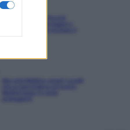
Fame dopo cena? Perché
succede e 6 snack leggeri e
appetitosi che non rovinano il
sonno
Non solo Maldive: scopri i coralli
che si nascondono nel nostro
Mediterraneo (e come
proteggerli)