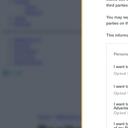
Fitness
third parties
Sport
Esercizi
You may sepa
Video
parties on t
Podcast
This informa
Medicina AZ
Participants
Farmaci
Calcolatori
Please note
Persona
Oroscopo
information 
Abbonamenti
deny consent
I want t
in below Go
Facebook
X
Instagram
Opted 
I want t
Opted 
I want 
Advertis
Opted 
Home
»
Medicina A-Z
I want t
of my P