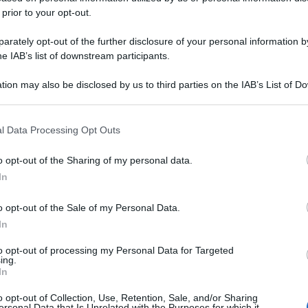
 prior to your opt-out.
rately opt-out of the further disclosure of your personal information by
he IAB’s list of downstream participants.
tion may also be disclosed by us to third parties on the IAB’s List of 
 that may further disclose it to other third parties.
 that this website/app uses one or more Google services and may gath
l Data Processing Opt Outs
including but not limited to your visit or usage behaviour. You may click 
 to Google and its third-party tags to use your data for below specifi
o opt-out of the Sharing of my personal data.
ogle consent section.
In
o opt-out of the Sale of my Personal Data.
In
to opt-out of processing my Personal Data for Targeted
ing.
In
o opt-out of Collection, Use, Retention, Sale, and/or Sharing
ersonal Data that Is Unrelated with the Purposes for which it