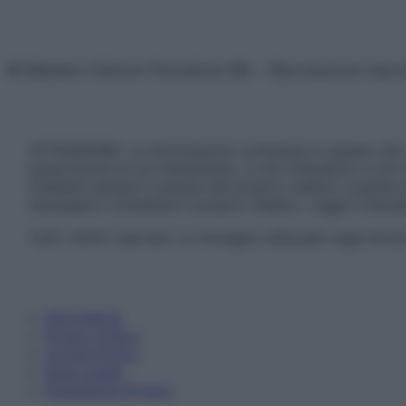
© Belpietro Edizioni Periodiche SRL – Riproduzione riser
ATTENZIONE: Le informazioni contenute in questo sito 
prescrizione di un trattamento, e non intendono e non 
chiedere sempre il parere del proprio medico curante e/o
necessario contattare il proprio medico. Leggi il Discl
Tutti i diritti riservati. Le immagini utilizzate negli ar
Informativa
Privacy Policy
Cookie Policy
Note Legali
Preferenze Privacy