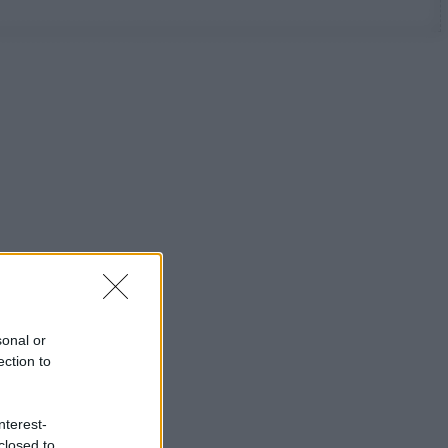
sonal or
ection to
nterest-
closed to