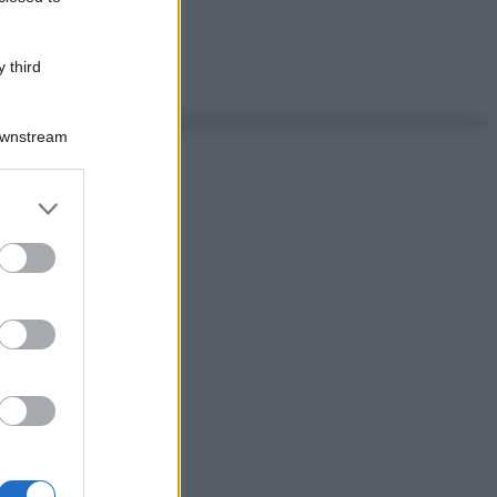
 third
Downstream
er and store
to grant or
ed purposes