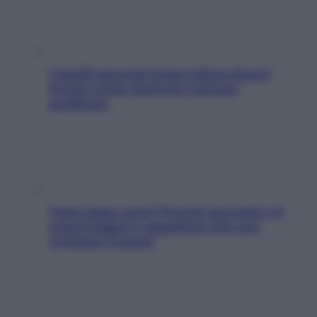
Capelli spezzati lungo l’attaccatura?
Scopri come risolvere l’annoso
problema
Fame dopo cena? Perché succede e 6
snack leggeri e appetitosi che non
rovinano il sonno