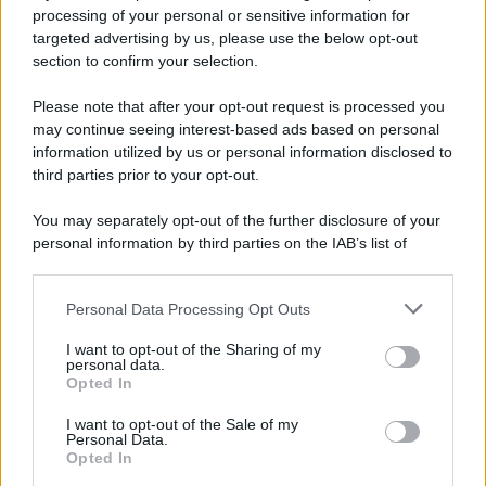
Privacy Policy
processing of your personal or sensitive information for
Cookie Policy
targeted advertising by us, please use the below opt-out
Note Legali
section to confirm your selection.
Preferenze Privacy
Please note that after your opt-out request is processed you
may continue seeing interest-based ads based on personal
information utilized by us or personal information disclosed to
third parties prior to your opt-out.
You may separately opt-out of the further disclosure of your
personal information by third parties on the IAB’s list of
downstream participants.
Personal Data Processing Opt Outs
This information may also be disclosed by us to third parties
on the IAB’s List of Downstream Participants that may further
I want to opt-out of the Sharing of my
disclose it to other third parties.
personal data.
Opted In
Please note that this website/app uses one or more Google
services and may gather and store information including but
I want to opt-out of the Sale of my
Personal Data.
not limited to your visit or usage behaviour. You may click to
Opted In
grant or deny consent to Google and its third-party tags to