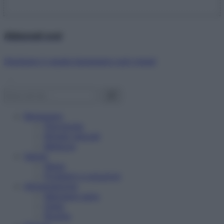
Abbonati ora!
Starbene ti regala benessere ogni mese!
Benessere
Psicologia
Rimedi naturali
Bellezza
Salute
News
Problemi e soluzioni
Alimentazione
Mangiare sano
Diete
Ricette