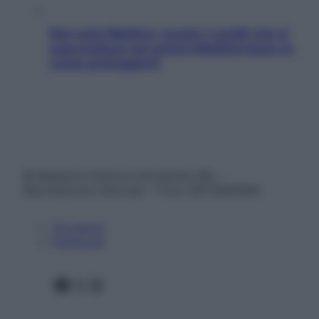
Non solo Maldive: scopri i coralli che si
nascondono nel nostro Mediterraneo (e
come proteggerli)
© Belpietro Edizioni Periodiche SRL –
Riproduzione riservata – P.Iva 13673600964
Chi siamo
Pubblicità
Facebook
X
Instagram