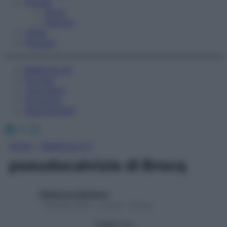
Fitness
Sport
Esercizi
Video
Podcast
Medicina AZ
Farmaci
Calcolatori
Oroscopo
Abbonamenti
Facebook
X
Instagram
Home
»
Medicina A-Z
pseudocalvizie di Brocq
Redazione Starbene
1 Gennaio 2025 – Lettura 1 minuto
Seguici su