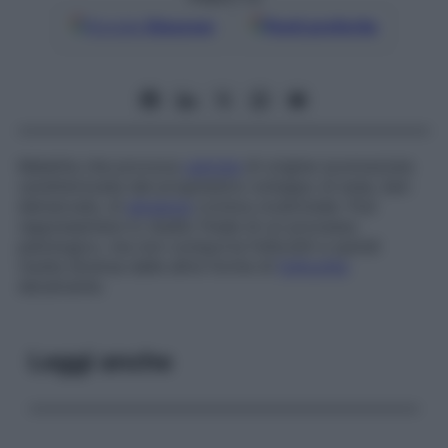
Google
Discover
Fonti preferite
Malattia che provoca
calvizie
di origine sconosciuta
caratterizzata dal progressivo sviluppo di aree, ben
demarcate, di
alopecia
cronica cicatriziale. Può
rappresentare lo stadio finale di un processo
patologico, ma non comporta follicoliti e quindi
risulta diversa dalle altre forme di
follicolite
decalvante.
Leggi anche