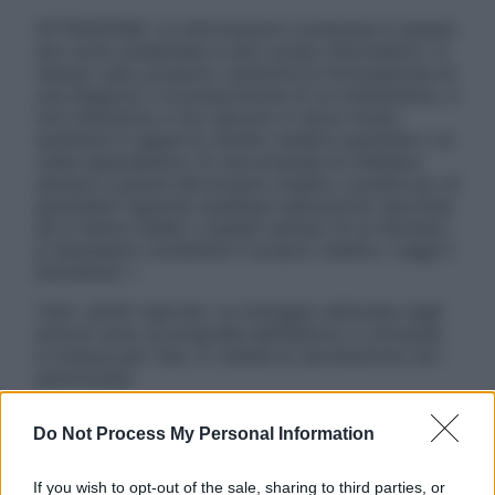
ATTENZIONE: Le informazioni contenute in questo
sito sono presentate a solo scopo informativo, in
nessun caso possono costituire la formulazione di
una diagnosi o la prescrizione di un trattamento, e
non intendono e non devono in alcun modo
sostituire il rapporto diretto medico-paziente o la
visita specialistica. Si raccomanda di chiedere
sempre il parere del proprio medico curante e/o di
specialisti riguardo qualsiasi indicazione riportata.
Se si hanno dubbi o quesiti sull’uso di un farmaco
è necessario contattare il proprio medico. Leggi il
Disclaimer »
Tutti i diritti riservati. Le immagini utilizzate negli
articoli sono di proprietà dell’editore o concesse
in licenza per l’uso. È vietata la riproduzione non
autorizzata.
Do Not Process My Personal Information
Informativa
If you wish to opt-out of the sale, sharing to third parties, or