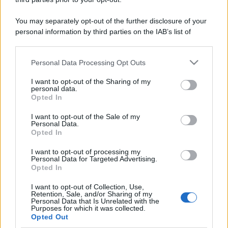
You may separately opt-out of the further disclosure of your
personal information by third parties on the IAB’s list of
downstream participants.
Personal Data Processing Opt Outs
This information may also be disclosed by us to third parties
on the IAB’s List of Downstream Participants that may further
I want to opt-out of the Sharing of my
disclose it to other third parties.
personal data.
Opted In
Please note that this website/app uses one or more Google
services and may gather and store information including but
I want to opt-out of the Sale of my
Personal Data.
not limited to your visit or usage behaviour. You may click to
Opted In
grant or deny consent to Google and its third-party tags to
use your data for below specified purposes in below Google
I want to opt-out of processing my
consent section.
Personal Data for Targeted Advertising.
Opted In
I want to opt-out of Collection, Use,
Retention, Sale, and/or Sharing of my
Personal Data that Is Unrelated with the
Purposes for which it was collected.
Opted Out