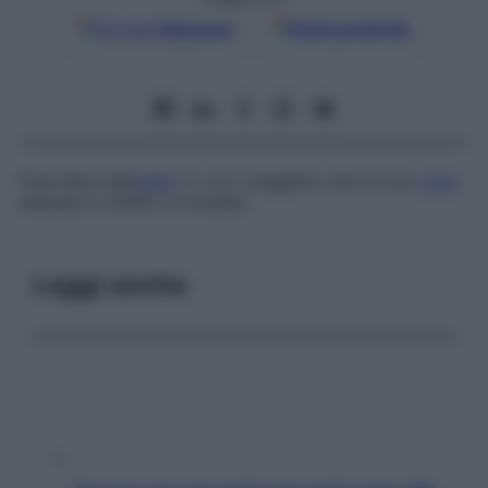
Google
Discover
Fonti preferite
Disordine dell’
udito
in cui il soggetto ode la sua
voce
alterata in timbro e tonalità.
Leggi anche