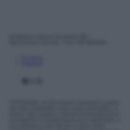
© Belpietro Edizioni Periodiche SRL –
Riproduzione riservata – P.Iva 13673600964
Chi siamo
Pubblicità
Facebook
X
Instagram
ATTENZIONE: Le informazioni contenute in questo
sito sono presentate a solo scopo informativo, in
nessun caso possono costituire la formulazione di
una diagnosi o la prescrizione di un trattamento, e
non intendono e non devono in alcun modo