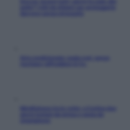
Doccia, lavarsi tutti i giorni fa male alla
pelle? I miti da sfatare per proteggerla
davvero senza stressarla
Aria condizionata: usala così, senza
rischiare raffreddore & Co.
Mindfulness tra le vette: a Cortina due
giorni lontani da stress e ansia da
smartphone