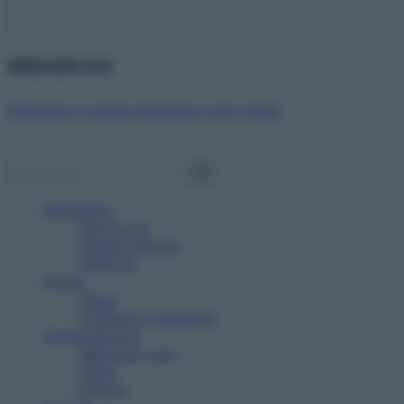
Abbonati ora!
Starbene ti regala benessere ogni mese!
Benessere
Psicologia
Rimedi naturali
Bellezza
Salute
News
Problemi e soluzioni
Alimentazione
Mangiare sano
Diete
Ricette