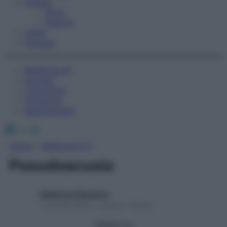
Fitness
Sport
Esercizi
Video
Podcast
Medicina AZ
Farmaci
Calcolatori
Oroscopo
Abbonamenti
Facebook
X
Instagram
Home
»
Medicina A-Z
Pseudoacusia
Redazione Starbene
1 Gennaio 2025 – Lettura 1 minuto
Seguici su