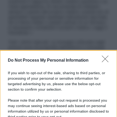
sostituire il rapporto diretto medico-paziente o la
visita specialistica. Si raccomanda di chiedere
sempre il parere del proprio medico curante e/o di
specialisti riguardo qualsiasi indicazione riportata.
Se si hanno dubbi o quesiti sull’uso di un farmaco
è necessario contattare il proprio medico. Leggi il
Disclaimer »
Tutti i diritti riservati. Le immagini utilizzate negli
articoli sono di proprietà dell’editore o concesse
in licenza per l’uso. È vietata la riproduzione non
autorizzata.
Do Not Process My Personal Information
If you wish to opt-out of the sale, sharing to third parties, or
processing of your personal or sensitive information for
Informativa
targeted advertising by us, please use the below opt-out
Privacy Policy
section to confirm your selection.
Cookie Policy
Note Legali
Please note that after your opt-out request is processed you
Preferenze Privacy
may continue seeing interest-based ads based on personal
information utilized by us or personal information disclosed to
third parties prior to your opt-out.