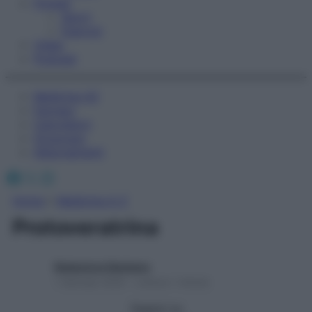
Fitness
Sport
Esercizi
Video
Podcast
Medicina AZ
Farmaci
Calcolatori
Oroscopo
Abbonamenti
Facebook
X
Instagram
Home
»
Medicina A-Z
Protoveratrina
Redazione Starbene
1 Gennaio 2025 – Lettura 1 minuto
Seguici su