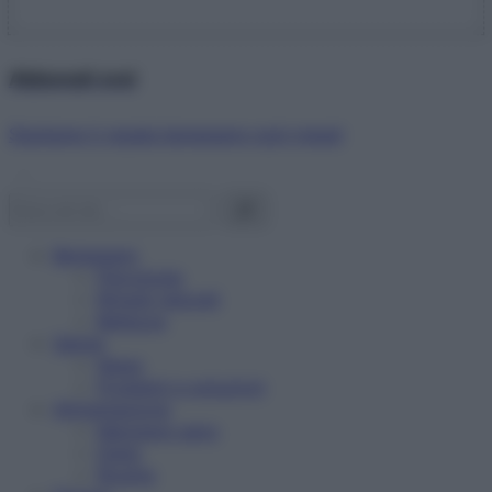
Abbonati ora!
Starbene ti regala benessere ogni mese!
Benessere
Psicologia
Rimedi naturali
Bellezza
Salute
News
Problemi e soluzioni
Alimentazione
Mangiare sano
Diete
Ricette