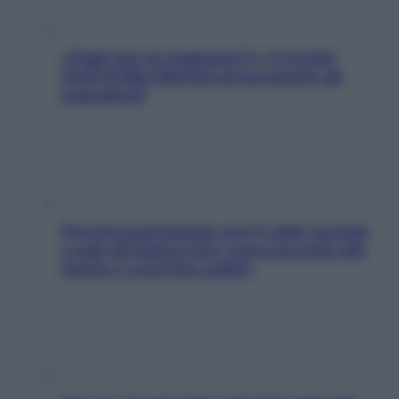
«Oggi che se magnamo?»: 4 ricette
facili di Max Mariola senza pesare gli
ingredienti
Perché la pressione con il caldo scende
e sale all’improvviso: cosa succede alle
donne e cosa fare subito