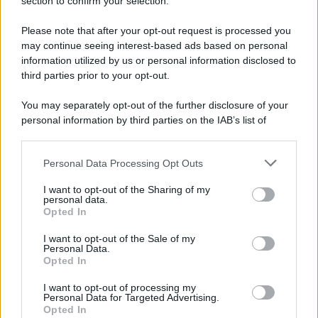
Note Legali
section to confirm your selection.
Preferenze Privacy
Please note that after your opt-out request is processed you
may continue seeing interest-based ads based on personal
information utilized by us or personal information disclosed to
third parties prior to your opt-out.
You may separately opt-out of the further disclosure of your
personal information by third parties on the IAB’s list of
downstream participants.
Personal Data Processing Opt Outs
This information may also be disclosed by us to third parties
on the IAB’s List of Downstream Participants that may further
I want to opt-out of the Sharing of my
disclose it to other third parties.
personal data.
Opted In
Please note that this website/app uses one or more Google
services and may gather and store information including but
I want to opt-out of the Sale of my
Personal Data.
not limited to your visit or usage behaviour. You may click to
Opted In
grant or deny consent to Google and its third-party tags to
use your data for below specified purposes in below Google
I want to opt-out of processing my
consent section.
Personal Data for Targeted Advertising.
Opted In