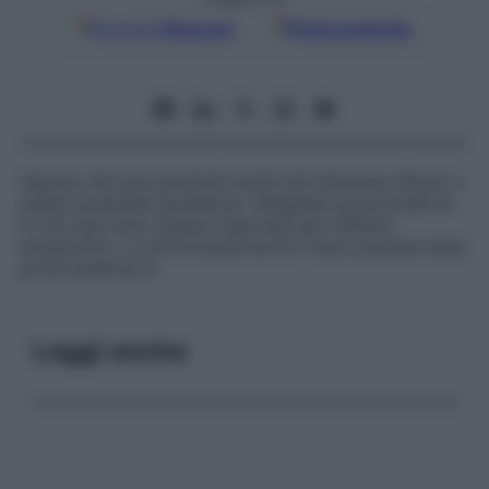
Google
Discover
Fonti preferite
Ognuno dei due alcaloidi isolati dal
Veratrum Album
e
aventi proprietà ipotensive. Designati protoveratrina
A e B, essi sono spesso associati per l’effetto
terapeutico. La protoveratrina B è meno potente della
protoveratrina A.
Leggi anche