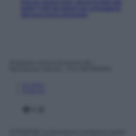
Doccia, lavarsi tutti i giorni fa male alla
pelle? I miti da sfatare per proteggerla
davvero senza stressarla
© Belpietro Edizioni Periodiche SRL –
Riproduzione riservata – P.Iva 13673600964
Chi siamo
Pubblicità
Facebook
X
Instagram
ATTENZIONE: Le informazioni contenute in questo