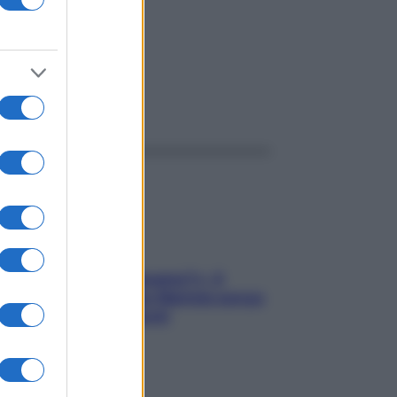
ggi anche
«Oggi che se magnamo?»: 4
ricette facili di Max Mariola senza
pesare gli ingredienti