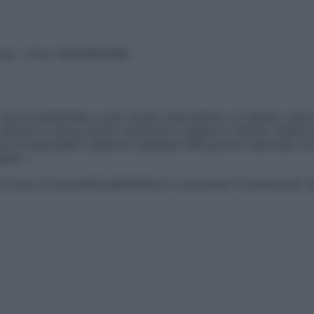
vata – P.Iva 13673600964
sono presentate a solo scopo informativo, in nessun caso p
devono in alcun modo sostituire il rapporto diretto medico-p
 di specialisti riguardo qualsiasi indicazione riportata. Se
aimer »
ticoli sono di proprietà dell’editore o concesse in licenza per 