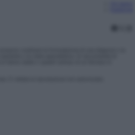
Chi siamo
Pubblicità
Faceb
X
In
ossono costituire la formulazione di una diagnosi o la
aziente o la visita specialistica. Si raccomanda di
 si hanno dubbi o quesiti sull’uso di un farmaco è
l’uso. È vietata la riproduzione non autorizzata.