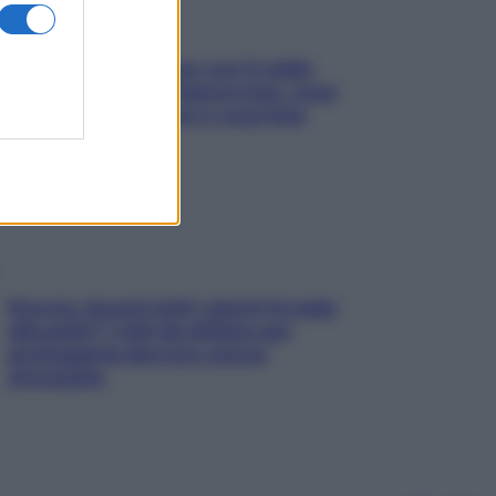
Perché la pressione con il caldo
scende e sale all’improvviso: cosa
succede alle donne e cosa fare
subito
Doccia, lavarsi tutti i giorni fa male
alla pelle? I miti da sfatare per
proteggerla davvero senza
stressarla