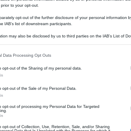
 prior to your opt-out.
rately opt-out of the further disclosure of your personal information by
he IAB’s list of downstream participants.
tion may also be disclosed by us to third parties on the IAB’s List of 
 that may further disclose it to other third parties.
 that this website/app uses one or more Google services and may gath
l Data Processing Opt Outs
including but not limited to your visit or usage behaviour. You may click 
 to Google and its third-party tags to use your data for below specifi
o opt-out of the Sharing of my personal data.
ogle consent section.
In
o opt-out of the Sale of my Personal Data.
In
to opt-out of processing my Personal Data for Targeted
ing.
In
o opt-out of Collection, Use, Retention, Sale, and/or Sharing
ersonal Data that Is Unrelated with the Purposes for which it