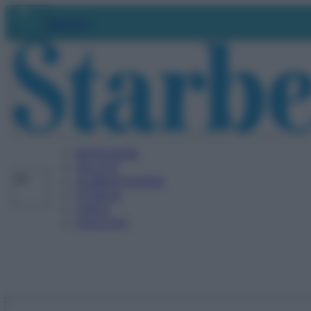
Vai
Abbonati
al
contenuto
BENESSERE
SALUTE
ALIMENTAZIONE
FITNESS
VIDEO
PODCAST