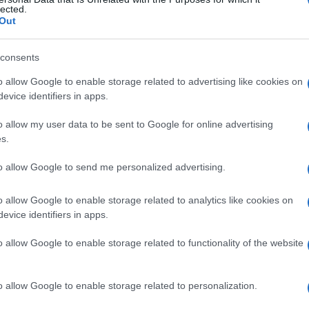
pidica
lected.
Out
consents
Le
o allow Google to enable storage related to advertising like cookies on
evice identifiers in apps.
ti preferite
o allow my user data to be sent to Google for online advertising
s.
to allow Google to send me personalized advertising.
o allow Google to enable storage related to analytics like cookies on
 quali si infiltra progressivamente una
sostanza ialina
evice identifiers in apps.
malattia di Urbach-Wiethe
. La proteinosi lipidica,
 si manifesta a partire dai primi mesi di
vita
. La pelle
o allow Google to enable storage related to functionality of the website
oce
diviene roca (per l’
interessamento
della
mucosa
 coinvolgimento della
mucosa
faringea). In seguito
bi mentali. Il trattamento può solamente
alleviare
o allow Google to enable storage related to personalization.