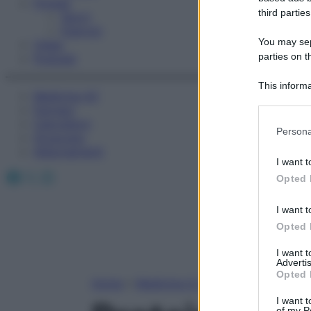
Fitness
third parties
Sport
Esercizi
You may sepa
Video
parties on t
Podcast
This informa
Medicina AZ
Participants
Farmaci
Calcolatori
Please note
Persona
Oroscopo
information 
Abbonamenti
deny consent
I want t
in below Go
Facebook
X
Instagram
Opted 
I want t
Opted 
I want 
Advertis
Opted 
Home
»
Medicina A-Z
I want t
of my P