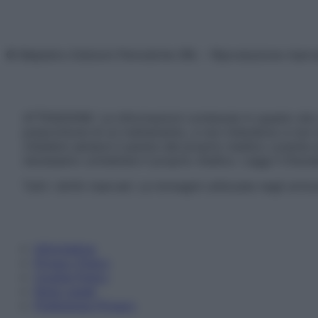
© Belpietro Edizioni Periodiche SRL – Riproduzione riser
ATTENZIONE: Le informazioni contenute in questo sito 
prescrizione di un trattamento, e non intendono e non 
chiedere sempre il parere del proprio medico curante e/o
necessario contattare il proprio medico. Leggi il Discl
Tutti i diritti riservati. Le immagini utilizzate negli ar
Informativa
Privacy Policy
Cookie Policy
Note Legali
Preferenze Privacy