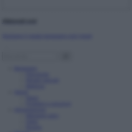
Abbonati ora!
Starbene ti regala benessere ogni mese!
Benessere
Psicologia
Rimedi naturali
Bellezza
Salute
News
Problemi e soluzioni
Alimentazione
Mangiare sano
Diete
Ricette