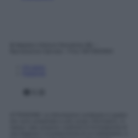
© Belpietro Edizioni Periodiche SRL –
Riproduzione riservata – P.Iva 13673600964
Chi siamo
Pubblicità
Facebook
X
Instagram
ATTENZIONE: Le informazioni contenute in questo
sito sono presentate a solo scopo informativo, in
nessun caso possono costituire la formulazione di
una diagnosi o la prescrizione di un trattamento, e