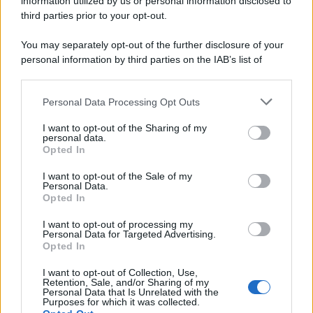
information utilized by us or personal information disclosed to
third parties prior to your opt-out.
You may separately opt-out of the further disclosure of your
personal information by third parties on the IAB’s list of
downstream participants.
Personal Data Processing Opt Outs
This information may also be disclosed by us to third parties
on the IAB’s List of Downstream Participants that may further
I want to opt-out of the Sharing of my
disclose it to other third parties.
personal data.
Opted In
Please note that this website/app uses one or more Google
services and may gather and store information including but
I want to opt-out of the Sale of my
Personal Data.
not limited to your visit or usage behaviour. You may click to
Opted In
grant or deny consent to Google and its third-party tags to
use your data for below specified purposes in below Google
I want to opt-out of processing my
consent section.
Personal Data for Targeted Advertising.
Opted In
I want to opt-out of Collection, Use,
Retention, Sale, and/or Sharing of my
Personal Data that Is Unrelated with the
Purposes for which it was collected.