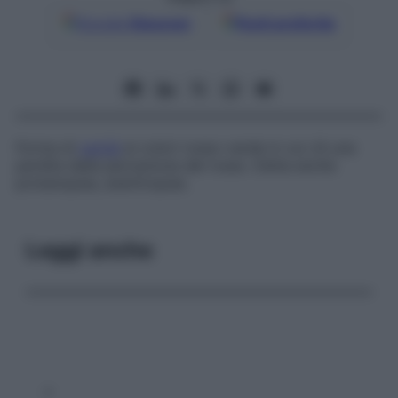
Google
Discover
Fonti preferite
Forma di
cecità
ai colori rosso-verde in cui c’è una
perdita della percezione del rosso. Detta anche
protanopsia
,
aneritropsia
.
Leggi anche