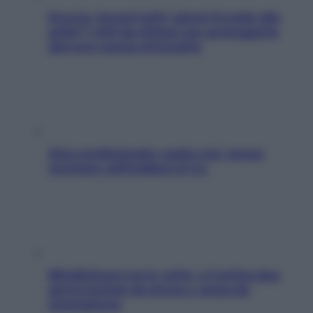
Doccia, lavarsi tutti i giorni fa male alla
pelle? I miti da sfatare per proteggerla
davvero senza stressarla
Aria condizionata: usala così, senza
rischiare raffreddore & Co.
Mindfulness tra le vette: a Cortina due
giorni lontani da stress e ansia da
smartphone