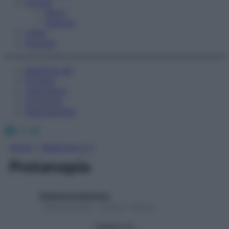
Fitness
Sport
Esercizi
Video
Podcast
Medicina AZ
Farmaci
Calcolatori
Oroscopo
Abbonamenti
Facebook
X
Instagram
Home
»
Medicina A-Z
Protanopia
Redazione Starbene
1 Gennaio 2025 – Lettura 1 minuto
Seguici su