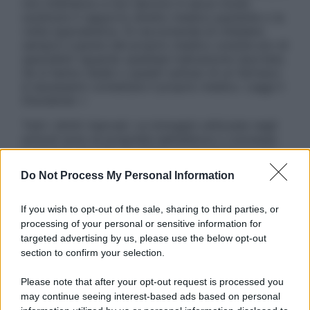
non intendono e non devono in alcun modo
sostituire il rapporto diretto medico-paziente o la
visita specialistica. Si raccomanda di chiedere
sempre il parere del proprio medico curante e/o di
specialisti riguardo qualsiasi indicazione riportata.
Se si hanno dubbi o quesiti sull’uso di un farmaco
è necessario contattare il proprio medico. Leggi il
Disclaimer »
Tutti i diritti riservati. Le immagini utilizzate negli
articoli sono di proprietà dell’editore o concesse
in licenza per l’uso. È vietata la riproduzione non
autorizzata.
Do Not Process My Personal Information
If you wish to opt-out of the sale, sharing to third parties, or
processing of your personal or sensitive information for
Informativa
targeted advertising by us, please use the below opt-out
Privacy Policy
section to confirm your selection.
Cookie Policy
Note Legali
Please note that after your opt-out request is processed you
Preferenze Privacy
may continue seeing interest-based ads based on personal