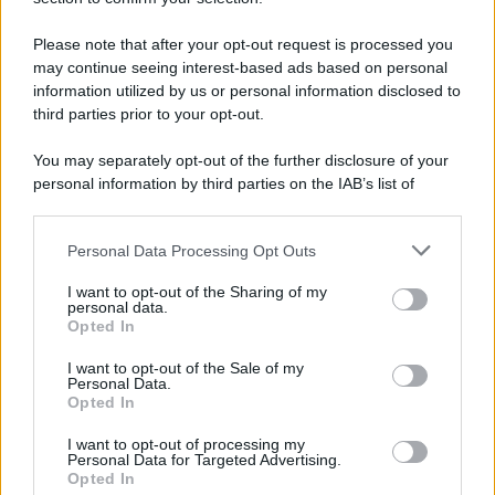
Note Legali
Preferenze Privacy
Please note that after your opt-out request is processed you
may continue seeing interest-based ads based on personal
information utilized by us or personal information disclosed to
third parties prior to your opt-out.
You may separately opt-out of the further disclosure of your
personal information by third parties on the IAB’s list of
downstream participants.
Personal Data Processing Opt Outs
This information may also be disclosed by us to third parties
on the IAB’s List of Downstream Participants that may further
I want to opt-out of the Sharing of my
disclose it to other third parties.
personal data.
Opted In
Please note that this website/app uses one or more Google
services and may gather and store information including but
I want to opt-out of the Sale of my
Personal Data.
not limited to your visit or usage behaviour. You may click to
Opted In
grant or deny consent to Google and its third-party tags to
use your data for below specified purposes in below Google
I want to opt-out of processing my
consent section.
Personal Data for Targeted Advertising.
Opted In