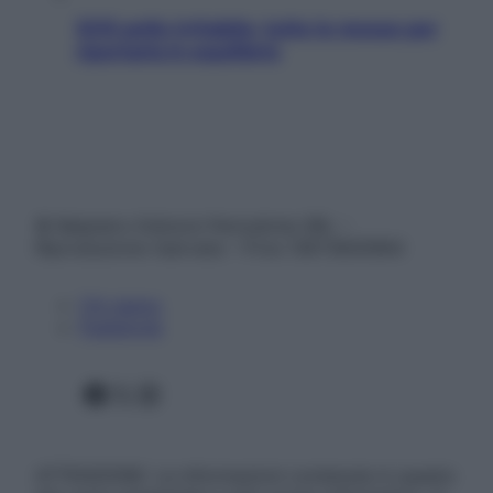
SOS pelle irritabile: tutte le mosse per
riportarla in equilibrio
© Belpietro Edizioni Periodiche SRL –
Riproduzione riservata – P.Iva 13673600964
Chi siamo
Pubblicità
Facebook
X
Instagram
ATTENZIONE: Le informazioni contenute in questo