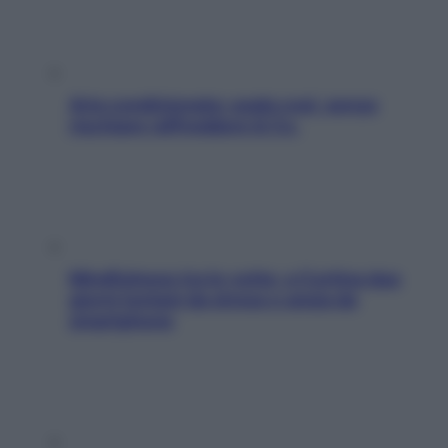
Aria condizionata: usala così, senza
rischiare raffreddore & Co.
Mindfulness tra le vette: a Cortina due
giorni lontani da stress e ansia da
smartphone