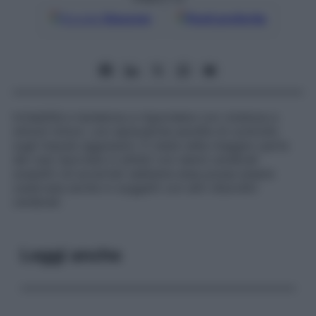
Google
Discover
Fonti preferite
Irritabilità e tendenza a rispondere con violenza a
stimoli minori, con episodiche perdite di controllo
sugli impulsi aggressivi. È stata nella maggior parte
dei casi riportata in etilisti con danni cerebrali
sospetti od accertati sebbene essa possa essere
osservata anche in soggetti con altri disordini
cerebrali.
Leggi anche