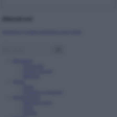
Abbonati ora!
Starbene ti regala benessere ogni mese!
Benessere
Psicologia
Rimedi naturali
Bellezza
Salute
News
Problemi e soluzioni
Alimentazione
Mangiare sano
Diete
Ricette