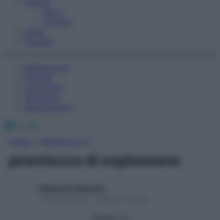
Fitness
Sport
Esercizi
Video
Podcast
Medicina AZ
Farmaci
Calcolatori
Oroscopo
Abbonamenti
Facebook
X
Instagram
Home
»
Medicina A-Z
prontezza di esplosione
Redazione Starbene
1 Gennaio 2025 – Lettura 1 minuto
Seguici su