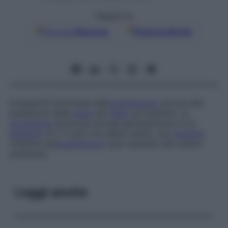
Seguici su
Google
Discover
Fonti preferite
Incapacità funzionale dell’
avambraccio
dovuta alla
lussazione della
testa
del
radio
nei bambini. La
pronazione
dolorosa insorge generalmente in un
bambino
di 2-3 anni che abbia subito una
trazione
violenta sull’
avambraccio
(per esempio per essere
sollevato).
Leggi anche