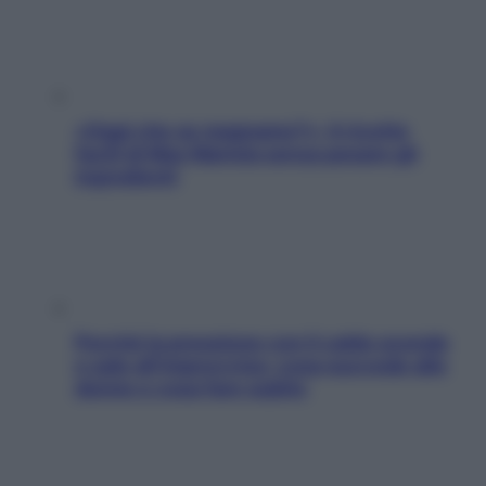
«Oggi che se magnamo?»: 4 ricette
facili di Max Mariola senza pesare gli
ingredienti
Perché la pressione con il caldo scende
e sale all’improvviso: cosa succede alle
donne e cosa fare subito