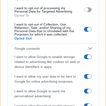
grant or deny consent to Google and its third-party tags to
use your data for below specified purposes in below Google
I want to opt-out of processing my
consent section.
Personal Data for Targeted Advertising.
Opted In
I want to opt-out of Collection, Use,
Retention, Sale, and/or Sharing of my
Personal Data that Is Unrelated with the
Purposes for which it was collected.
Opted Out
Google consents
I want to allow Google to enable storage
related to advertising like cookies on web or
device identifiers in apps.
I want to allow my user data to be sent to
Google for online advertising purposes.
I want to allow Google to send me
personalized advertising.
I want to allow Google to enable storage