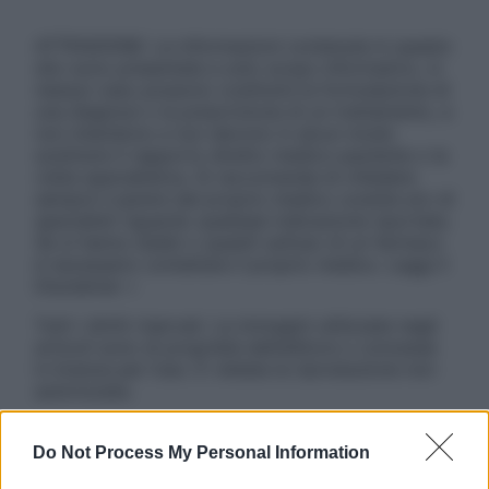
ATTENZIONE: Le informazioni contenute in questo
sito sono presentate a solo scopo informativo, in
nessun caso possono costituire la formulazione di
una diagnosi o la prescrizione di un trattamento, e
non intendono e non devono in alcun modo
sostituire il rapporto diretto medico-paziente o la
visita specialistica. Si raccomanda di chiedere
sempre il parere del proprio medico curante e/o di
specialisti riguardo qualsiasi indicazione riportata.
Se si hanno dubbi o quesiti sull’uso di un farmaco
è necessario contattare il proprio medico. Leggi il
Disclaimer »
Tutti i diritti riservati. Le immagini utilizzate negli
articoli sono di proprietà dell’editore o concesse
in licenza per l’uso. È vietata la riproduzione non
autorizzata.
Do Not Process My Personal Information
Informativa