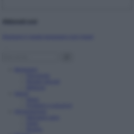
Abbonati ora!
Starbene ti regala benessere ogni mese!
Benessere
Psicologia
Rimedi naturali
Bellezza
Salute
News
Problemi e soluzioni
Alimentazione
Mangiare sano
Diete
Ricette