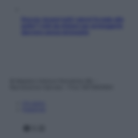
Doccia, lavarsi tutti i giorni fa male alla
pelle? I miti da sfatare per proteggerla
davvero senza stressarla
© Belpietro Edizioni Periodiche SRL –
Riproduzione riservata – P.Iva 13673600964
Chi siamo
Pubblicità
Facebook
X
Instagram