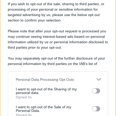
If you wish to opt-out of the sale, sharing to third parties, or
Privacy Policy
processing of your personal or sensitive information for
Cookie Policy
Note Legali
targeted advertising by us, please use the below opt-out
Preferenze Privacy
section to confirm your selection.
Please note that after your opt-out request is processed you
may continue seeing interest-based ads based on personal
information utilized by us or personal information disclosed to
third parties prior to your opt-out.
You may separately opt-out of the further disclosure of your
personal information by third parties on the IAB’s list of
downstream participants.
Personal Data Processing Opt Outs
This information may also be disclosed by us to third parties
on the IAB’s List of Downstream Participants that may further
I want to opt-out of the Sharing of my
disclose it to other third parties.
personal data.
Opted In
Please note that this website/app uses one or more Google
services and may gather and store information including but
I want to opt-out of the Sale of my
Personal Data.
not limited to your visit or usage behaviour. You may click to
Opted In