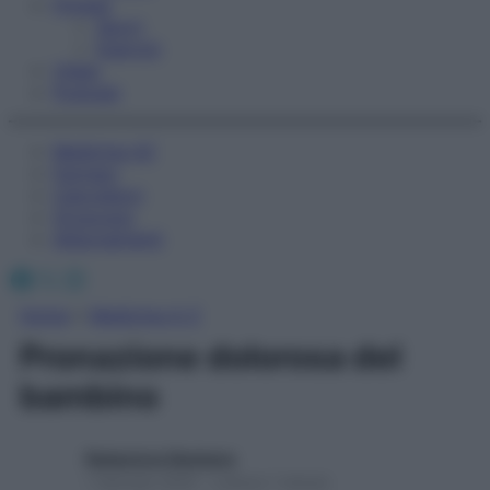
Fitness
Sport
Esercizi
Video
Podcast
Medicina AZ
Farmaci
Calcolatori
Oroscopo
Abbonamenti
Facebook
X
Instagram
Home
»
Medicina A-Z
Pronazione dolorosa del
bambino
Redazione Starbene
1 Gennaio 2025 – Lettura 1 minuto