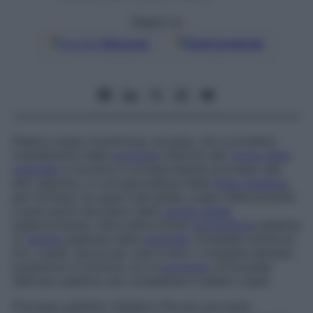
Seguici su
Google
Discover
Fonti preferite
Piastra ossea voluminosa, arcuata, che si proietta
medialmente dalla
porzione
inferiore del
corpo della
mascella
e incontra il corrispondente processo del
lato opposto, in corrispondenza della
linea mediana
,
per formare tre-quarti del palato osseo inferiormente
e gran parte del piano della
cavità nasale
superiormente; viene detta anche
prominenza
palatina
(o
lamina
palatina) della
mascella
. Possiede numerosi
fori, canali, docce per vasi e nervi. Il margine dentato
posteriore si articola con la
porzione
orizzontale
dell’osso palatino per completare il palato osseo.
Processo palatino mediano
Piccolo processo