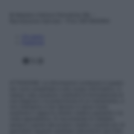
© Belpietro Edizioni Periodiche SRL –
Riproduzione riservata – P.Iva 13673600964
Chi siamo
Pubblicità
Facebook
X
Instagram
ATTENZIONE: Le informazioni contenute in questo
sito sono presentate a solo scopo informativo, in
nessun caso possono costituire la formulazione di
una diagnosi o la prescrizione di un trattamento, e
non intendono e non devono in alcun modo
sostituire il rapporto diretto medico-paziente o la
visita specialistica. Si raccomanda di chiedere
sempre il parere del proprio medico curante e/o di
specialisti riguardo qualsiasi indicazione riportata.