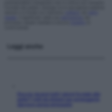
premascellare triangolare che si colloca sul versante
frontale del palato, emerge tra le sporgenze palatine
laterali e si fonde con l’estremo
cefalico
del
setto
nasale
. Il significato della sua
derivazione
dal
processo nasale mediale è ancora
oggetto
di
controversie.
Leggi anche
Doccia, lavarsi tutti i giorni fa male alla
pelle? I miti da sfatare per proteggerla
davvero senza stressarla