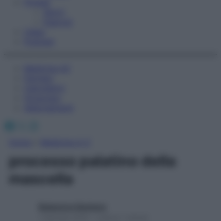
Fitness
Sport
Esercizi
Video
Podcast
Medicina AZ
Farmaci
Calcolatori
Oroscopo
Abbonamenti
Facebook
X
Instagram
Home
»
Medicina A-Z
processo palatino della
mascella
Redazione Starbene
1 Gennaio 2025 – Lettura 1 minuto