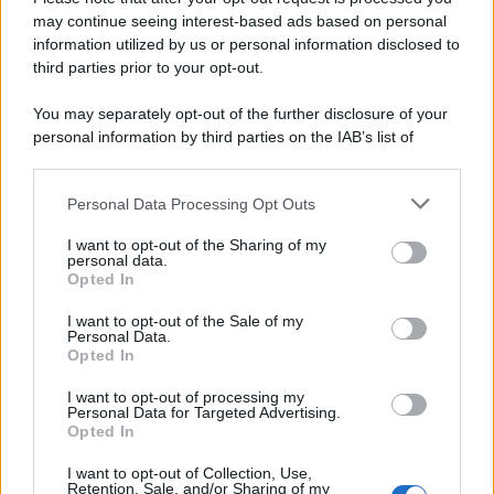
may continue seeing interest-based ads based on personal
information utilized by us or personal information disclosed to
third parties prior to your opt-out.
You may separately opt-out of the further disclosure of your
personal information by third parties on the IAB’s list of
downstream participants.
Personal Data Processing Opt Outs
This information may also be disclosed by us to third parties
on the IAB’s List of Downstream Participants that may further
I want to opt-out of the Sharing of my
disclose it to other third parties.
personal data.
Opted In
Please note that this website/app uses one or more Google
services and may gather and store information including but
I want to opt-out of the Sale of my
Personal Data.
not limited to your visit or usage behaviour. You may click to
Opted In
grant or deny consent to Google and its third-party tags to
use your data for below specified purposes in below Google
I want to opt-out of processing my
consent section.
Personal Data for Targeted Advertising.
Opted In
I want to opt-out of Collection, Use,
Retention, Sale, and/or Sharing of my