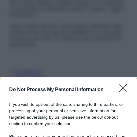
Se si hanno dubbi o quesiti sull’uso di un farmaco
è necessario contattare il proprio medico. Leggi il
Disclaimer »
Tutti i diritti riservati. Le immagini utilizzate negli
articoli sono di proprietà dell’editore o concesse
in licenza per l’uso. È vietata la riproduzione non
autorizzata.
Informativa
Privacy Policy
Cookie Policy
Note Legali
Do Not Process My Personal Information
Preferenze Privacy
If you wish to opt-out of the sale, sharing to third parties, or
processing of your personal or sensitive information for
targeted advertising by us, please use the below opt-out
section to confirm your selection.
Please note that after your opt-out request is processed you