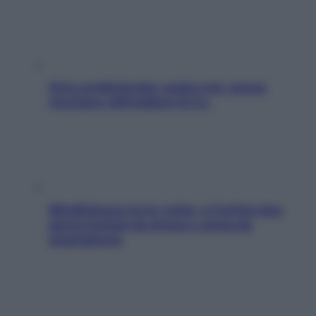
Aria condizionata: usala così, senza
rischiare raffreddore & Co.
Mindfulness tra le vette: a Cortina due
giorni lontani da stress e ansia da
smartphone