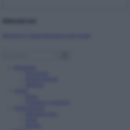
Abbonati ora!
Starbene ti regala benessere ogni mese!
Benessere
Psicologia
Rimedi naturali
Bellezza
Salute
News
Problemi e soluzioni
Alimentazione
Mangiare sano
Diete
Ricette