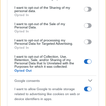
on the IAB’s List of Downstream Participants that may further
I want to opt-out of the Sharing of my
disclose it to other third parties.
personal data.
Opted In
Please note that this website/app uses one or more Google
services and may gather and store information including but
I want to opt-out of the Sale of my
Personal Data.
not limited to your visit or usage behaviour. You may click to
Opted In
grant or deny consent to Google and its third-party tags to
use your data for below specified purposes in below Google
I want to opt-out of processing my
consent section.
Personal Data for Targeted Advertising.
Opted In
I want to opt-out of Collection, Use,
Retention, Sale, and/or Sharing of my
Personal Data that Is Unrelated with the
Purposes for which it was collected.
Opted Out
Google consents
I want to allow Google to enable storage
related to advertising like cookies on web or
device identifiers in apps.