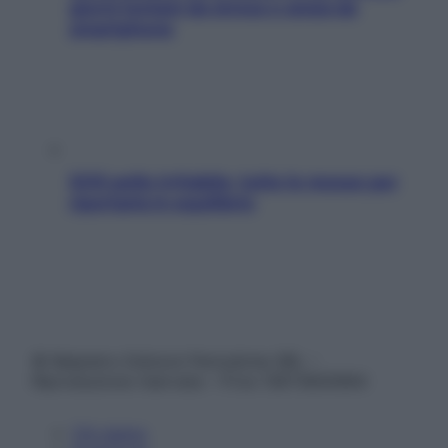
giorni lontani da stress e ansia da
smartphone
SOS pelle irritabile: tutte le mosse per
riportarla in equilibrio
© Belpietro Edizioni Periodiche SRL –
Riproduzione riservata – P.Iva 13673600964
Chi siamo