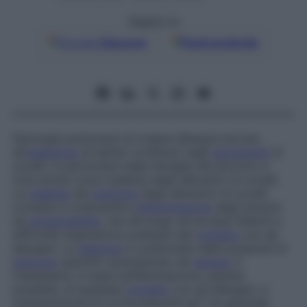
Seguici su
Google
Discover
Fonti preferite
Patologia polmonare di origine allergica dovuta
all’
inalazione
di batteri contenuti negli
escrementi
di
uccelli, in particolare della famiglia dei piccioni;
è
nota anche come
malattia degli allevatori di uccelli
.
La
malattia
del
polmone
degli allevatori di uccelli
consiste in un’alveolite (
infiammazione
degli alveoli)
da
ipersensibilità
, che dà luogo ad accessi febbrili e
difficoltà respiratoria scatenati dal
contatto
con gli
allergeni. La
diagnosi
è confermata dalla presenza di
anticorpi
specifici (precipitine) nel
sangue
. Il
trattamento si basa sull’eliminazione, quando
possibile, di qualsiasi
contatto
con gli allergeni, e
sull’assunzione di corticosteroidi per via generale.