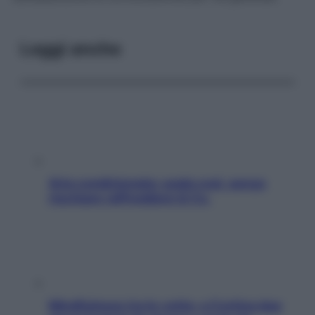
Leggi anche
Aria condizionata: usala così, senza
rischiare raffreddore & Co.
Mindfulness tra le vette: a Cortina due