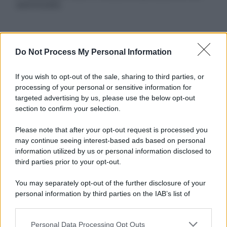
autorizzata.
Informativa
Do Not Process My Personal Information
Privacy Policy
Cookie Policy
If you wish to opt-out of the sale, sharing to third parties, or
Note Legali
processing of your personal or sensitive information for
Preferenze Privacy
targeted advertising by us, please use the below opt-out
section to confirm your selection.
Please note that after your opt-out request is processed you
may continue seeing interest-based ads based on personal
information utilized by us or personal information disclosed to
third parties prior to your opt-out.
You may separately opt-out of the further disclosure of your
personal information by third parties on the IAB’s list of
downstream participants.
Personal Data Processing Opt Outs
This information may also be disclosed by us to third parties