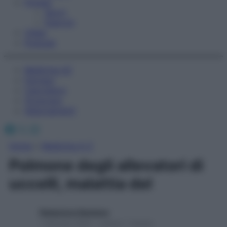
Fitness
Sport
Esercizi
Video
Podcast
Medicina AZ
Farmaci
Calcolatori
Oroscopo
Abbonamenti
Facebook
X
Instagram
Home
»
Medicina A-Z
Polmone degli allevatori di
uccelli, malattia del
Redazione Starbene
1 Gennaio 2025 – Lettura 1 minuto