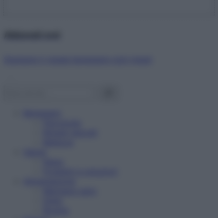
Abbonati ora!
Starbene ti regala benessere ogni mese!
Benessere
Psicologia
Rimedi naturali
Bellezza
Salute
News
Problemi e soluzioni
Alimentazione
Mangiare sano
Diete
Ricette