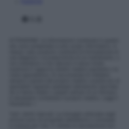
Pubblicità
Facebook
X
Instagram
ATTENZIONE: Le informazioni contenute in questo
sito sono presentate a solo scopo informativo, in
nessun caso possono costituire la formulazione di
una diagnosi o la prescrizione di un trattamento, e
non intendono e non devono in alcun modo
sostituire il rapporto diretto medico-paziente o la
visita specialistica. Si raccomanda di chiedere
sempre il parere del proprio medico curante e/o di
specialisti riguardo qualsiasi indicazione riportata.
Se si hanno dubbi o quesiti sull’uso di un farmaco
è necessario contattare il proprio medico. Leggi il
Disclaimer »
Tutti i diritti riservati. Le immagini utilizzate negli
articoli sono di proprietà dell’editore o concesse
in licenza per l’uso. È vietata la riproduzione non