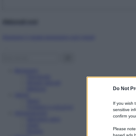
Abbonati ora!
Starbene ti regala benessere ogni mese!
Benessere
Psicologia
Rimedi naturali
Bellezza
Do Not Pr
Salute
News
If you wish 
Problemi e soluzioni
sensitive in
Alimentazione
confirm your
Mangiare sano
Diete
Please note
Ricette
based ads b