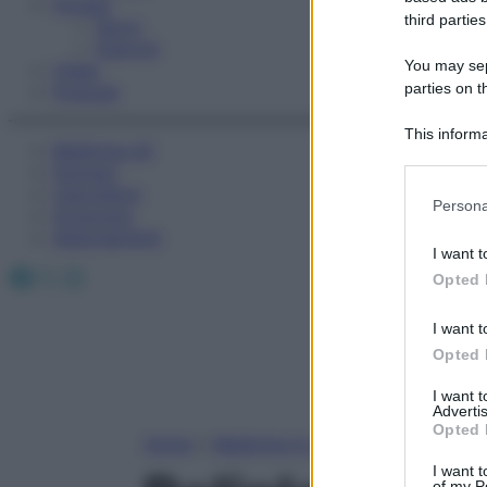
Fitness
third parties
Sport
Esercizi
You may sepa
Video
parties on t
Podcast
This informa
Medicina AZ
Participants
Farmaci
Calcolatori
Please note
Persona
Oroscopo
information 
Abbonamenti
deny consent
I want t
in below Go
Facebook
X
Instagram
Opted 
I want t
Opted 
I want 
Advertis
Opted 
Home
»
Medicina A-Z
I want t
of my P