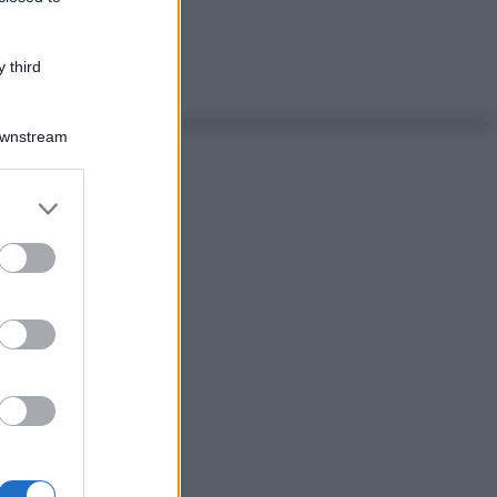
 third
Downstream
er and store
to grant or
ed purposes