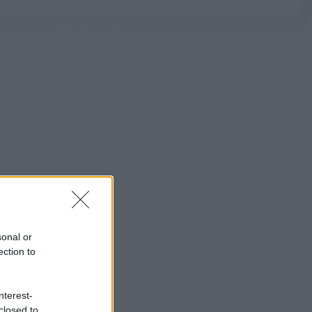
sonal or
ection to
nterest-
closed to