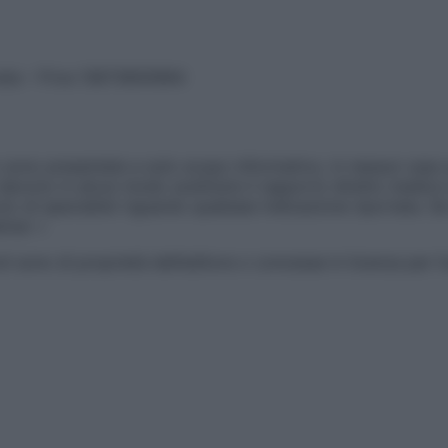
vata – P.Iva 13673600964
sono presentate a solo scopo informativo, in nessun caso p
devono in alcun modo sostituire il rapporto diretto medico-p
 di specialisti riguardo qualsiasi indicazione riportata. Se
aimer »
ticoli sono di proprietà dell’editore o concesse in licenza per 