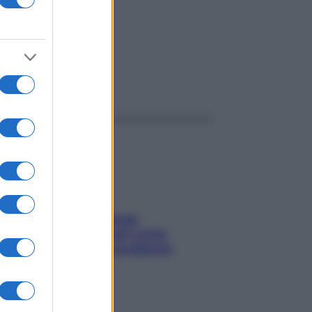
ggi anche
Capelli spezzati lungo
l’attaccatura? Scopri come
risolvere l’annoso problema