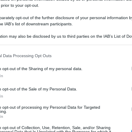
 prior to your opt-out.
rately opt-out of the further disclosure of your personal information by
he IAB’s list of downstream participants.
tion may also be disclosed by us to third parties on the IAB’s List of 
 that may further disclose it to other third parties.
 that this website/app uses one or more Google services and may gath
l Data Processing Opt Outs
including but not limited to your visit or usage behaviour. You may click 
 to Google and its third-party tags to use your data for below specifi
o opt-out of the Sharing of my personal data.
ogle consent section.
In
o opt-out of the Sale of my Personal Data.
In
to opt-out of processing my Personal Data for Targeted
ing.
In
o opt-out of Collection, Use, Retention, Sale, and/or Sharing
ersonal Data that Is Unrelated with the Purposes for which it