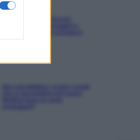
Fame dopo cena? Perché
succede e 6 snack leggeri e
appetitosi che non rovinano il
sonno
Non solo Maldive: scopri i coralli
che si nascondono nel nostro
Mediterraneo (e come
proteggerli)