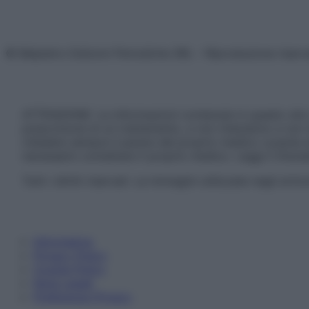
© Belpietro Edizioni Periodiche SRL – Riproduzione riser
ATTENZIONE: Le informazioni contenute in questo sito 
prescrizione di un trattamento, e non intendono e non 
chiedere sempre il parere del proprio medico curante e/o
necessario contattare il proprio medico. Leggi il Discl
Tutti i diritti riservati. Le immagini utilizzate negli ar
Informativa
Privacy Policy
Cookie Policy
Note Legali
Preferenze Privacy