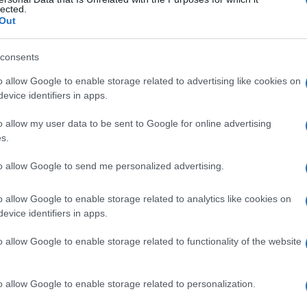
iaframmotomia
lected.
Out
consents
Le
o allow Google to enable storage related to advertising like cookies on
evice identifiers in apps.
ti preferite
o allow my user data to be sent to Google for online advertising
s.
to allow Google to send me personalized advertising.
o allow Google to enable storage related to analytics like cookies on
fegato
o il
quadrante
superiore sinistro dell’
addome
è
evice identifiers in apps.
 divide il
diaframma
e una o più costole.
o allow Google to enable storage related to functionality of the website
o allow Google to enable storage related to personalization.