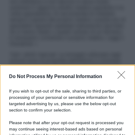
non intendono e non devono in alcun modo
sostituire il rapporto diretto medico-paziente o la
visita specialistica. Si raccomanda di chiedere
sempre il parere del proprio medico curante e/o di
specialisti riguardo qualsiasi indicazione riportata.
Se si hanno dubbi o quesiti sull’uso di un farmaco
è necessario contattare il proprio medico. Leggi il
Disclaimer »
Tutti i diritti riservati. Le immagini utilizzate negli
articoli sono di proprietà dell’editore o concesse
in licenza per l’uso. È vietata la riproduzione non
autorizzata.
Do Not Process My Personal Information
If you wish to opt-out of the sale, sharing to third parties, or
processing of your personal or sensitive information for
Informativa
targeted advertising by us, please use the below opt-out
Privacy Policy
section to confirm your selection.
Cookie Policy
Note Legali
Please note that after your opt-out request is processed you
Preferenze Privacy
may continue seeing interest-based ads based on personal