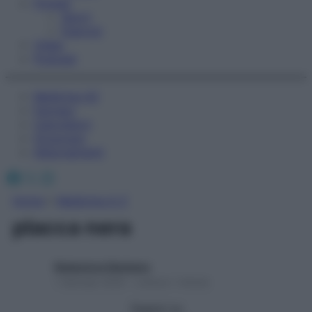
Fitness
Sport
Esercizi
Video
Podcast
Medicina AZ
Farmaci
Calcolatori
Oroscopo
Abbonamenti
Facebook
X
Instagram
Home
»
Medicina A-Z
placca nera
Redazione Starbene
1 Gennaio 2025 – Lettura 1 minuto
Seguici su