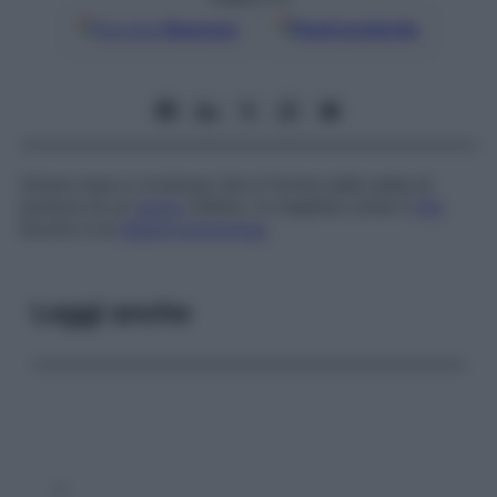
Google
Discover
Fonti preferite
Ulcera nera e crostosa che si forma nella sede di
puntura di un
acaro
infetto, in malattie come il
tifo
bovino e la
febbre bottonosa
.
Leggi anche