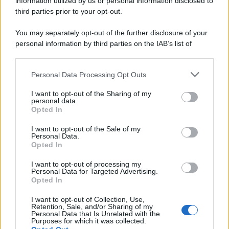
information utilized by us or personal information disclosed to
third parties prior to your opt-out.
You may separately opt-out of the further disclosure of your
personal information by third parties on the IAB’s list of
downstream participants.
Personal Data Processing Opt Outs
This information may also be disclosed by us to third parties
on the IAB’s List of Downstream Participants that may further
I want to opt-out of the Sharing of my
disclose it to other third parties.
personal data.
Opted In
Please note that this website/app uses one or more Google
services and may gather and store information including but
I want to opt-out of the Sale of my
Personal Data.
not limited to your visit or usage behaviour. You may click to
Opted In
grant or deny consent to Google and its third-party tags to
use your data for below specified purposes in below Google
I want to opt-out of processing my
consent section.
Personal Data for Targeted Advertising.
Opted In
I want to opt-out of Collection, Use,
Retention, Sale, and/or Sharing of my
Personal Data that Is Unrelated with the
Purposes for which it was collected.