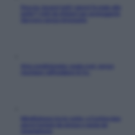
Doccia, lavarsi tutti i giorni fa male alla
pelle? I miti da sfatare per proteggerla
davvero senza stressarla
Aria condizionata: usala così, senza
rischiare raffreddore & Co.
Mindfulness tra le vette: a Cortina due
giorni lontani da stress e ansia da
smartphone