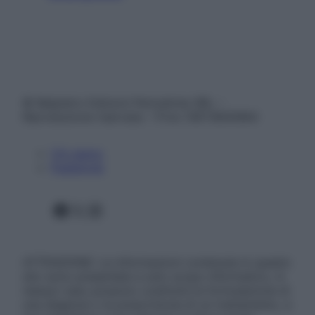
© Belpietro Edizioni Periodiche SRL –
Riproduzione riservata – P.Iva 13673600964
Chi siamo
Pubblicità
Facebook
X
Instagram
ATTENZIONE: Le informazioni contenute in questo
sito sono presentate a solo scopo informativo, in
nessun caso possono costituire la formulazione di
una diagnosi o la prescrizione di un trattamento, e