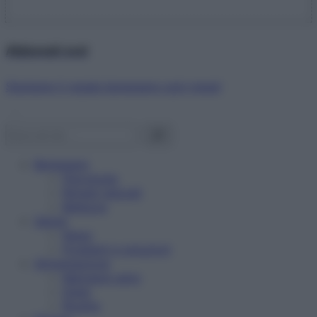
Abbonati ora!
Starbene ti regala benessere ogni mese!
Benessere
Psicologia
Rimedi naturali
Bellezza
Salute
News
Problemi e soluzioni
Alimentazione
Mangiare sano
Diete
Ricette