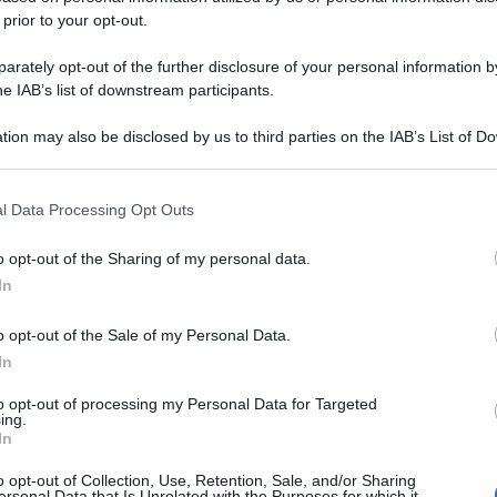
 prior to your opt-out.
rately opt-out of the further disclosure of your personal information by
he IAB’s list of downstream participants.
tion may also be disclosed by us to third parties on the IAB’s List of 
 that may further disclose it to other third parties.
 that this website/app uses one or more Google services and may gath
l Data Processing Opt Outs
including but not limited to your visit or usage behaviour. You may click 
 to Google and its third-party tags to use your data for below specifi
o opt-out of the Sharing of my personal data.
ogle consent section.
In
o opt-out of the Sale of my Personal Data.
In
to opt-out of processing my Personal Data for Targeted
ing.
In
o opt-out of Collection, Use, Retention, Sale, and/or Sharing
ersonal Data that Is Unrelated with the Purposes for which it