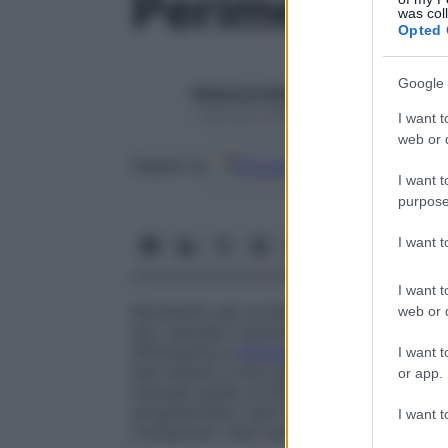
Perimetro
was col
Opted 
Google 
Redazione Starbene
1 Gennaio 2025 – Lettura 1 minuto
I want t
web or d
Google
Discover
Fon
Seguici su
I want t
purpose
I want 
I want t
Strumento per la misurazione e la registr
web or d
tipi, manuali o automatici, tutti a forma di
dimensione e
intensità
variabili; il sogget
I want t
ben attento a non spostarlo, deve segnala
or app.
manuali quello di Goldmann è il più utiliz
programmare i test in anticipo e di riprodur
I want t
comparare i dati numerici di ciascun esa