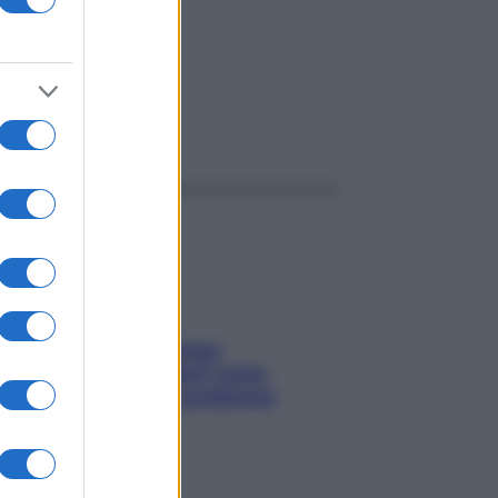
ggi anche
Capelli spezzati lungo
l’attaccatura? Scopri come
risolvere l’annoso problema