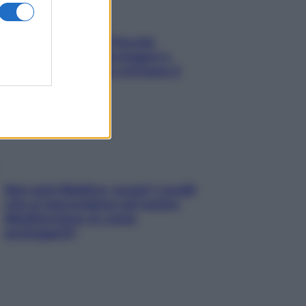
Fame dopo cena? Perché
succede e 6 snack leggeri e
appetitosi che non rovinano il
sonno
Non solo Maldive: scopri i coralli
che si nascondono nel nostro
Mediterraneo (e come
proteggerli)