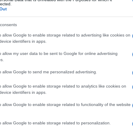
lected.
Out
consents
Le
o allow Google to enable storage related to advertising like cookies on
evice identifiers in apps.
ti preferite
o allow my user data to be sent to Google for online advertising
s.
to allow Google to send me personalized advertising.
o allow Google to enable storage related to analytics like cookies on
azione grafica del
campo visivo
. Ne esistono diversi
evice identifiers in apps.
 casco. Sulla calotta sono posti faretti luminosi di
to, dopo essersi calato il perimetro sul
capo
, stando
o allow Google to enable storage related to functionality of the website
re quando vede comparire luci. Tra i perimetri
zato. I perimetri automatici consentono di
li registrandone i risultati. È quindi possibile
o allow Google to enable storage related to personalization.
me.