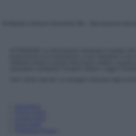
© Belpietro Edizioni Periodiche SRL – Riproduzione riser
ATTENZIONE: Le informazioni contenute in questo sito 
prescrizione di un trattamento, e non intendono e non 
chiedere sempre il parere del proprio medico curante e/o
necessario contattare il proprio medico. Leggi il Discl
Tutti i diritti riservati. Le immagini utilizzate negli ar
Informativa
Privacy Policy
Cookie Policy
Note Legali
Preferenze Privacy