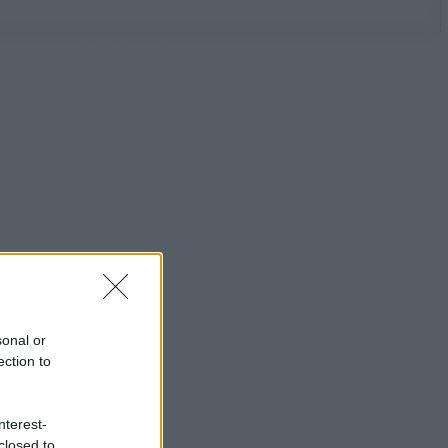
sonal or
ection to
nterest-
closed to