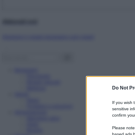
Abbonati ora!
Starbene ti regala benessere ogni mese!
Benessere
Psicologia
Rimedi naturali
Bellezza
Do Not Pr
Salute
News
If you wish 
Problemi e soluzioni
sensitive in
Alimentazione
confirm your
Mangiare sano
Diete
Please note
Ricette
based ads b