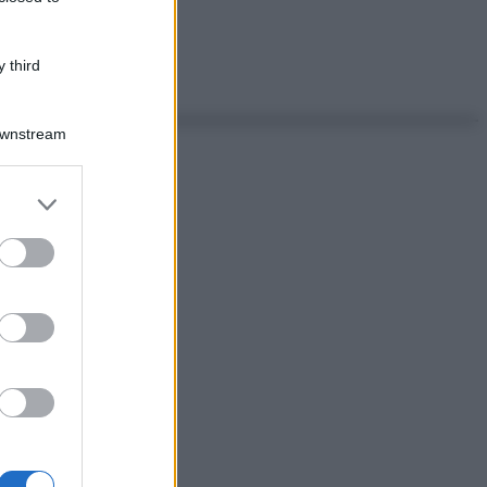
 third
Downstream
er and store
to grant or
ed purposes