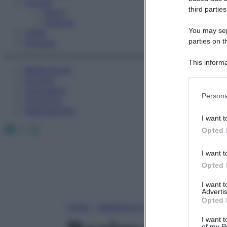
Fitness
third parties
Sport
Esercizi
You may sepa
Video
parties on t
Podcast
This informa
Medicina AZ
Participants
Farmaci
Calcolatori
Please note
Persona
Oroscopo
information 
Abbonamenti
deny consent
I want t
in below Go
Facebook
X
Instagram
Opted 
I want t
Opted 
I want 
Advertis
Opted 
Home
»
Medicina A-Z
I want t
of my P