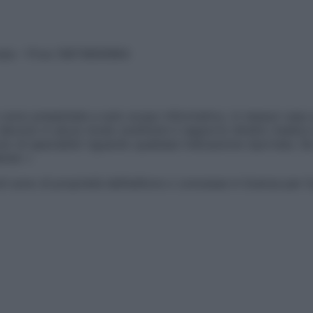
vata – P.Iva 13673600964
sono presentate a solo scopo informativo, in nessun caso p
devono in alcun modo sostituire il rapporto diretto medico-p
 di specialisti riguardo qualsiasi indicazione riportata. Se
aimer »
ticoli sono di proprietà dell’editore o concesse in licenza per 