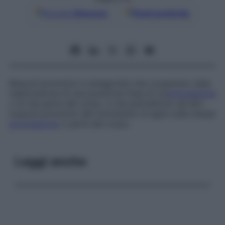
Google
Discover
Fonti preferite
Muscoli promotori e antagonisti che cooperano nella
realizzazione di una posizione fissa di un’
articolazione
o di una parte del corpo, e che permettono ad altri
muscoli promotori del movimento di agire sulla stessa
articolazione
o parte del corpo.
Leggi anche