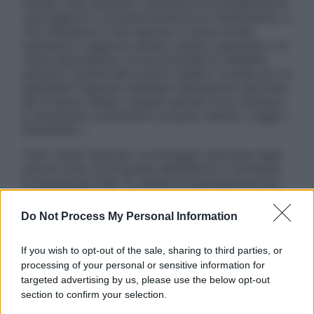
nessun caso possono costituire la formulazione di
una diagnosi o la prescrizione di un trattamento, e
non intendono e non devono in alcun modo
sostituire il rapporto diretto medico-paziente o la
visita specialistica. Si raccomanda di chiedere
sempre il parere del proprio medico curante e/o di
specialisti riguardo qualsiasi indicazione riportata.
Se si hanno dubbi o quesiti sull’uso di un farmaco
è necessario contattare il proprio medico. Leggi il
Disclaimer »
Tutti i diritti riservati. Le immagini utilizzate negli
articoli sono di proprietà dell’editore o concesse
in licenza per l’uso. È vietata la riproduzione non
autorizzata.
Do Not Process My Personal Information
If you wish to opt-out of the sale, sharing to third parties, or
Informativa
processing of your personal or sensitive information for
Privacy Policy
targeted advertising by us, please use the below opt-out
Cookie Policy
section to confirm your selection.
Note Legali