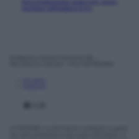
Aria condizionata: usala così, senza
rischiare raffreddore & Co.
© Belpietro Edizioni Periodiche SRL –
Riproduzione riservata – P.Iva 13673600964
Chi siamo
Pubblicità
Facebook
X
Instagram
ATTENZIONE: Le informazioni contenute in questo
sito sono presentate a solo scopo informativo, in