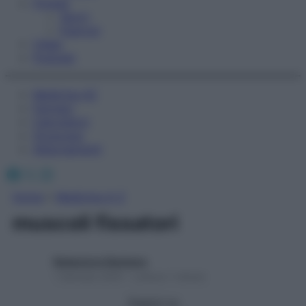
Fitness
Sport
Esercizi
Video
Podcast
Medicina AZ
Farmaci
Calcolatori
Oroscopo
Abbonamenti
Facebook
X
Instagram
Home
»
Medicina A-Z
muscoli fissatori
Redazione Starbene
1 Gennaio 2025 – Lettura 1 minuto
Seguici su