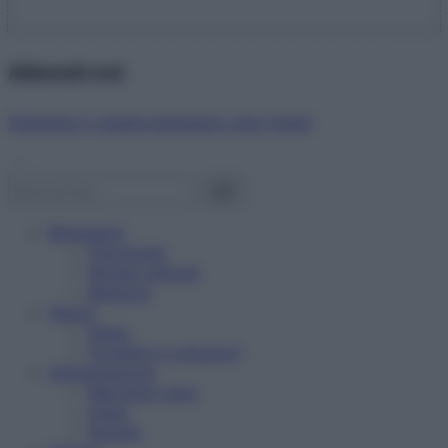
Abbonati ora!
Starbene ti regala benessere ogni mese!
Benessere
Psicologia
Rimedi naturali
Bellezza
Salute
News
Problemi e soluzioni
Alimentazione
Mangiare sano
Diete
Ricette