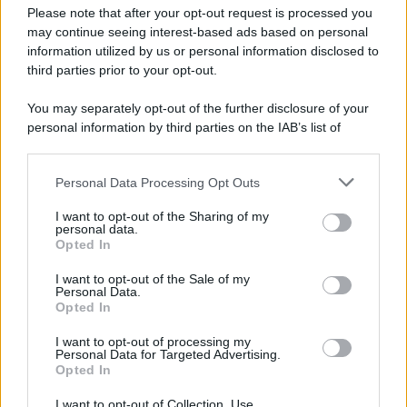
Preferenze Privacy
Please note that after your opt-out request is processed you
may continue seeing interest-based ads based on personal
information utilized by us or personal information disclosed to
third parties prior to your opt-out.
You may separately opt-out of the further disclosure of your
personal information by third parties on the IAB’s list of
downstream participants.
Personal Data Processing Opt Outs
This information may also be disclosed by us to third parties
on the IAB’s List of Downstream Participants that may further
I want to opt-out of the Sharing of my
disclose it to other third parties.
personal data.
Opted In
Please note that this website/app uses one or more Google
services and may gather and store information including but
I want to opt-out of the Sale of my
Personal Data.
not limited to your visit or usage behaviour. You may click to
Opted In
grant or deny consent to Google and its third-party tags to
use your data for below specified purposes in below Google
I want to opt-out of processing my
consent section.
Personal Data for Targeted Advertising.
Opted In
I want to opt-out of Collection, Use,