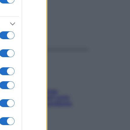
ggi anche
Capelli spezzati lungo
l’attaccatura? Scopri come
risolvere l’annoso problema