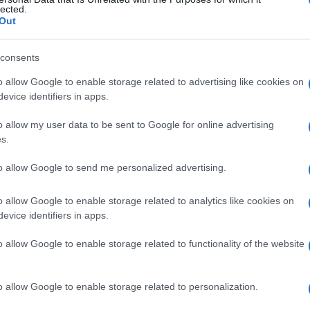
 ossa
lected.
Out
consents
Le
o allow Google to enable storage related to advertising like cookies on
evice identifiers in apps.
ti preferite
o allow my user data to be sent to Google for online advertising
s.
to allow Google to send me personalized advertising.
o allow Google to enable storage related to analytics like cookies on
pali sono cinque per
mano
, e costituiscono il
evice identifiers in apps.
, è molto mobile, le altre, poco mobili o fisse,
o
. La base di ogni osso metacarpale si articola con il
o allow Google to enable storage related to functionality of the website
etro
del
polso
) attraverso l’
articolazione
carpo-
con la prima
falange
delle dita grazie all’
articolazione
o allow Google to enable storage related to personalization.