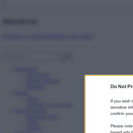
Abbonati ora!
Starbene ti regala benessere ogni mese!
Benessere
Psicologia
Rimedi naturali
Bellezza
Do Not Pr
Salute
News
If you wish 
Problemi e soluzioni
sensitive in
Alimentazione
confirm your
Mangiare sano
Diete
Please note
Ricette
based ads b