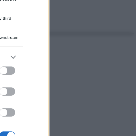
 third
Downstream
er and store
to grant or
ed purposes