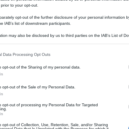
 prior to your opt-out.
rately opt-out of the further disclosure of your personal information by
he IAB’s list of downstream participants.
tion may also be disclosed by us to third parties on the IAB’s List of 
 that may further disclose it to other third parties.
 that this website/app uses one or more Google services and may gath
l Data Processing Opt Outs
including but not limited to your visit or usage behaviour. You may click 
 to Google and its third-party tags to use your data for below specifi
o opt-out of the Sharing of my personal data.
ogle consent section.
In
o opt-out of the Sale of my Personal Data.
In
to opt-out of processing my Personal Data for Targeted
ing.
In
o opt-out of Collection, Use, Retention, Sale, and/or Sharing
ersonal Data that Is Unrelated with the Purposes for which it