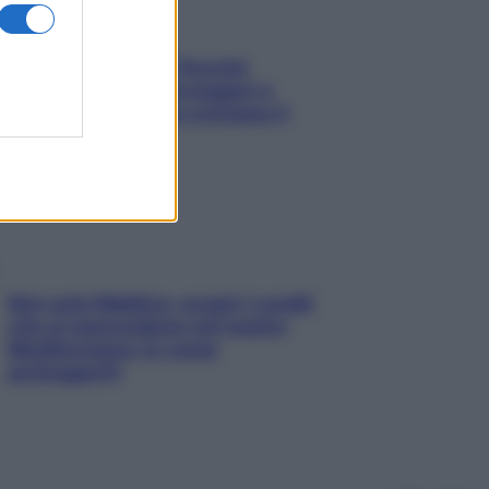
Fame dopo cena? Perché
succede e 6 snack leggeri e
appetitosi che non rovinano il
sonno
Non solo Maldive: scopri i coralli
che si nascondono nel nostro
Mediterraneo (e come
proteggerli)