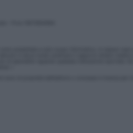
vata – P.Iva 13673600964
sono presentate a solo scopo informativo, in nessun caso p
devono in alcun modo sostituire il rapporto diretto medico-p
 di specialisti riguardo qualsiasi indicazione riportata. Se
aimer »
ticoli sono di proprietà dell’editore o concesse in licenza per 