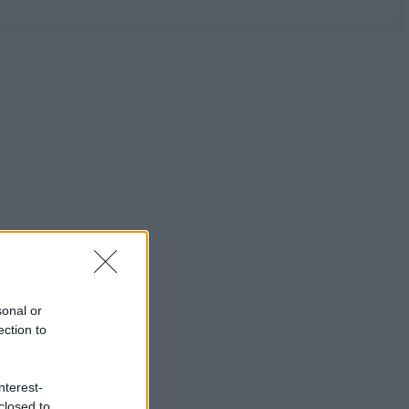
sonal or
ection to
nterest-
closed to