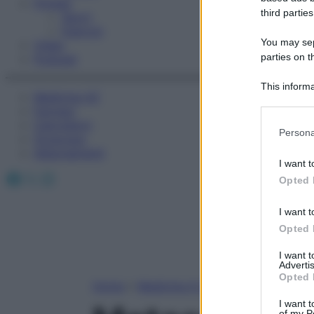
Fitness
third parties
Sport
Esercizi
You may sepa
Video
parties on t
Podcast
This informa
Medicina AZ
Participants
Farmaci
Calcolatori
Please note
Persona
Oroscopo
information 
Abbonamenti
deny consent
I want t
in below Go
Facebook
X
Instagram
Opted 
I want t
Opted 
I want 
Advertis
Opted 
Home
»
Medicina A-Z
I want t
of my P