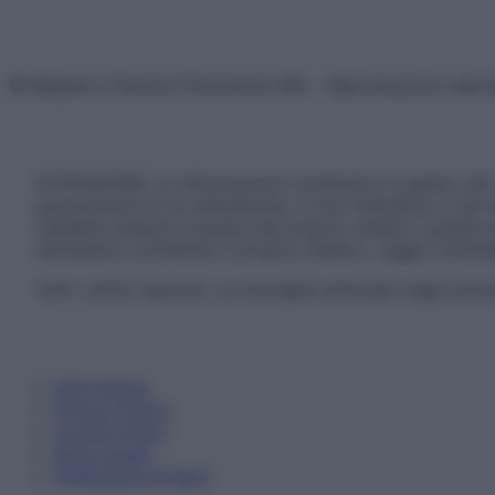
© Belpietro Edizioni Periodiche SRL – Riproduzione riser
ATTENZIONE: Le informazioni contenute in questo sito 
prescrizione di un trattamento, e non intendono e non 
chiedere sempre il parere del proprio medico curante e/o
necessario contattare il proprio medico. Leggi il Discl
Tutti i diritti riservati. Le immagini utilizzate negli ar
Informativa
Privacy Policy
Cookie Policy
Note Legali
Preferenze Privacy