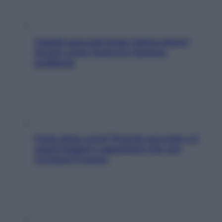
Capelli spezzati lungo l’attaccatura?
Scopri come risolvere l’annoso
problema
Fame dopo cena? Perché succede e 6
snack leggeri e appetitosi che non
rovinano il sonno