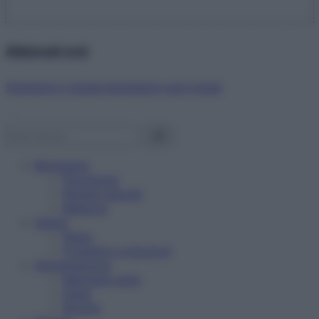
Abbonati ora!
Starbene ti regala benessere ogni mese!
Benessere
Psicologia
Rimedi naturali
Bellezza
Salute
News
Problemi e soluzioni
Alimentazione
Mangiare sano
Diete
Ricette