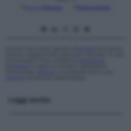
Google
Discover
Fonti preferite
Linfocita che è stato esposto all’
antigene
ed è perciò
divenuto maggiormente responsivo dal punto di vista
immunologico. Dopo un’ulteriore
esposizione
all’
antigene
è capace di dividersi rapidamente,
sintetizzando
anticorpi
o prendendo parte a una
reazione
immunitaria cellulomediata.
Leggi anche