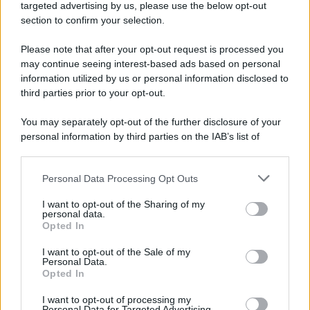
Cookie Policy
targeted advertising by us, please use the below opt-out
Note Legali
section to confirm your selection.
Preferenze Privacy
Please note that after your opt-out request is processed you
may continue seeing interest-based ads based on personal
information utilized by us or personal information disclosed to
third parties prior to your opt-out.
You may separately opt-out of the further disclosure of your
personal information by third parties on the IAB’s list of
downstream participants.
Personal Data Processing Opt Outs
This information may also be disclosed by us to third parties
on the IAB’s List of Downstream Participants that may further
I want to opt-out of the Sharing of my
disclose it to other third parties.
personal data.
Opted In
Please note that this website/app uses one or more Google
services and may gather and store information including but
I want to opt-out of the Sale of my
Personal Data.
not limited to your visit or usage behaviour. You may click to
Opted In
grant or deny consent to Google and its third-party tags to
use your data for below specified purposes in below Google
I want to opt-out of processing my
consent section.
Personal Data for Targeted Advertising.