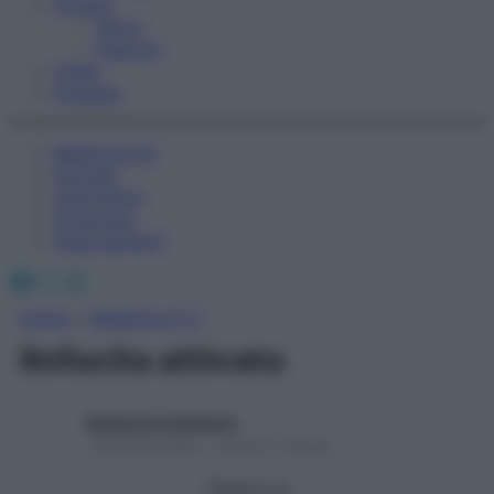
Fitness
Sport
Esercizi
Video
Podcast
Medicina AZ
Farmaci
Calcolatori
Oroscopo
Abbonamenti
Facebook
X
Instagram
Home
»
Medicina A-Z
lInfocita attivato
Redazione Starbene
1 Gennaio 2025 – Lettura 1 minuto
Seguici su