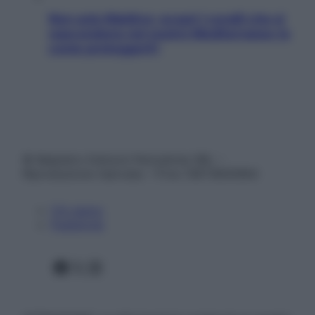
Non solo Maldive: scopri i coralli che si
nascondono nel nostro Mediterraneo (e
come proteggerli)
© Belpietro Edizioni Periodiche SRL –
Riproduzione riservata – P.Iva 13673600964
Chi siamo
Pubblicità
Facebook
X
Instagram