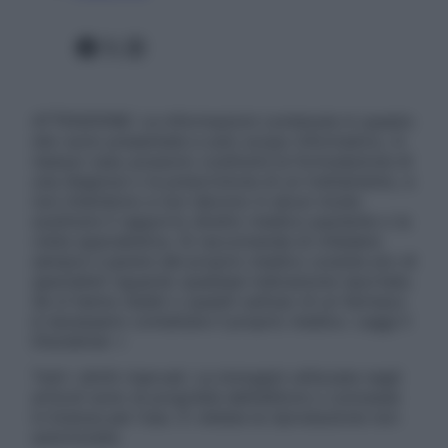
Facebook
X
Instagram
ATTENZIONE: Le informazioni contenute in questo
sito sono presentate a solo scopo informativo, in
nessun caso possono costituire la formulazione di
una diagnosi o la prescrizione di un trattamento, e
non intendono e non devono in alcun modo
sostituire il rapporto diretto medico-paziente o la
visita specialistica. Si raccomanda di chiedere
sempre il parere del proprio medico curante e/o di
specialisti riguardo qualsiasi indicazione riportata.
Se si hanno dubbi o quesiti sull’uso di un farmaco
è necessario contattare il proprio medico. Leggi il
Disclaimer »
Tutti i diritti riservati. Le immagini utilizzate negli
articoli sono di proprietà dell’editore o concesse
in licenza per l’uso. È vietata la riproduzione non
autorizzata.