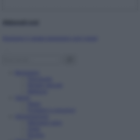
Abbonati ora!
Starbene ti regala benessere ogni mese!
Benessere
Psicologia
Rimedi naturali
Bellezza
Salute
News
Problemi e soluzioni
Alimentazione
Mangiare sano
Diete
Ricette