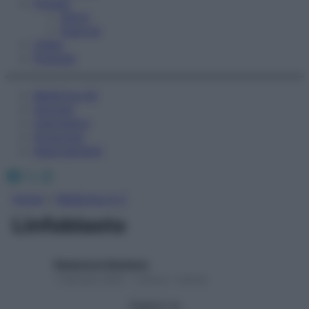
Fitness
Sport
Esercizi
Video
Podcast
Medicina AZ
Farmaci
Calcolatori
Oroscopo
Abbonamenti
Facebook
X
Instagram
Home
»
Medicina A-Z
Linfoblasto
Redazione Starbene
1 Gennaio 2025 – Lettura 1 minuto
Seguici su