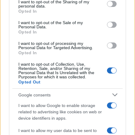
I want to opt-out of the Sharing of my
disclose it to other third parties.
personal data.
Opted In
Please note that this website/app uses one or more Google
services and may gather and store information including but
I want to opt-out of the Sale of my
Personal Data.
not limited to your visit or usage behaviour. You may click to
Opted In
grant or deny consent to Google and its third-party tags to
use your data for below specified purposes in below Google
I want to opt-out of processing my
consent section.
Personal Data for Targeted Advertising.
Opted In
I want to opt-out of Collection, Use,
Retention, Sale, and/or Sharing of my
Personal Data that Is Unrelated with the
Purposes for which it was collected.
Opted Out
Google consents
I want to allow Google to enable storage
related to advertising like cookies on web or
device identifiers in apps.
I want to allow my user data to be sent to