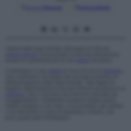
Google
Discover
Fonti preferite
Cellula della linea linfoide (all’origine di linfociti,
globuli bianchi
mononucleati di piccole dimensioni),
avente le caratteristiche di una
cellula
immatura.
Il linfoblasto è una
cellula
di circa 15 mm di
diametro
,
che costituisce una tappa del normale processo di
differenziazione della linea linfoide. Tale tappa fa
seguito all’attivazione di piccoli linfociti da parte di un
antigene
, che si riscontra nei linfonodi stimolati da
un’aggressione. I linfoblasti possono essere anche
cellule maligne: in tal caso, si accumulano nel midollo
o nei linfonodi in corso di leucemie o linfomi, che
sono quindi detti
linfoblastici
.