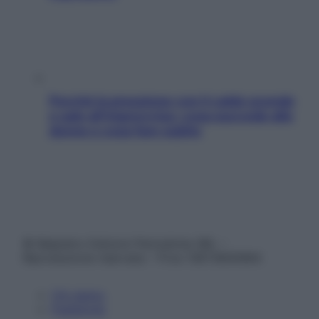
Perché la pressione con il caldo scende
e sale all’improvviso: cosa succede alle
donne e cosa fare subito
© Belpietro Edizioni Periodiche SRL –
Riproduzione riservata – P.Iva 13673600964
Chi siamo
Pubblicità