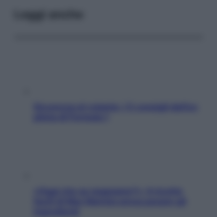
Leggi anche
Sicurezza al volante: i 5 consigli dell’ex
pilota di Formula 1
«Oggi che se magnamo?»: 4 ricette
facili di Max Mariola senza pesare gli
ingredienti