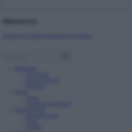
Abbonati ora!
Starbene ti regala benessere ogni mese!
Benessere
Psicologia
Rimedi naturali
Bellezza
Salute
News
Problemi e soluzioni
Alimentazione
Mangiare sano
Diete
Ricette