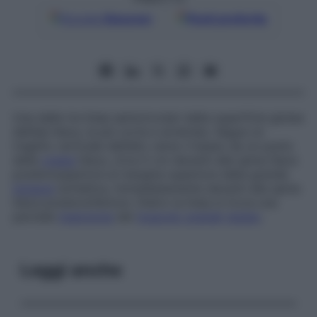
Google
Discover
Fonti preferite
Una delle tre linee semicircolari della superficie glutea
dell’ala iliaca, la più corta e arretrata. Segue un
tragitto verticale dall’alto verso il basso da un punto
della
cresta
iliaca, circa 5 cm davanti alla spina iliaca
posterosuperiore al margine superiore della grande
incisura
ischiatica, immediatamente davanti alla spina
iliaca posteroinferiore. Dietro la linea si trova una
parziale
inserzione
del
muscolo grande
gluteo
.
Leggi anche