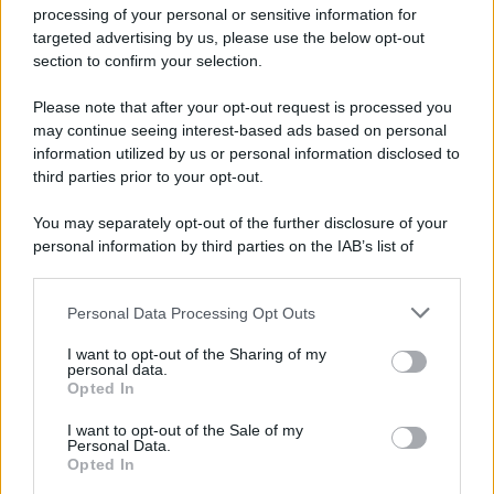
Privacy Policy
processing of your personal or sensitive information for
Cookie Policy
targeted advertising by us, please use the below opt-out
Note Legali
section to confirm your selection.
Preferenze Privacy
Please note that after your opt-out request is processed you
may continue seeing interest-based ads based on personal
information utilized by us or personal information disclosed to
third parties prior to your opt-out.
You may separately opt-out of the further disclosure of your
personal information by third parties on the IAB’s list of
downstream participants.
Personal Data Processing Opt Outs
This information may also be disclosed by us to third parties
on the IAB’s List of Downstream Participants that may further
I want to opt-out of the Sharing of my
disclose it to other third parties.
personal data.
Opted In
Please note that this website/app uses one or more Google
services and may gather and store information including but
I want to opt-out of the Sale of my
Personal Data.
not limited to your visit or usage behaviour. You may click to
Opted In
grant or deny consent to Google and its third-party tags to
use your data for below specified purposes in below Google