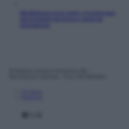
Mindfulness tra le vette: a Cortina due
giorni lontani da stress e ansia da
smartphone
© Belpietro Edizioni Periodiche SRL –
Riproduzione riservata – P.Iva 13673600964
Chi siamo
Pubblicità
Facebook
X
Instagram