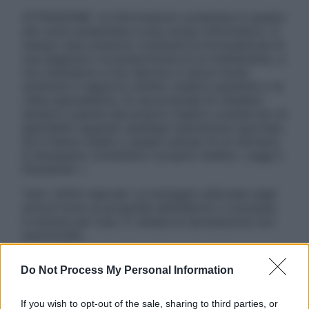
ATTENZIONE: Le informazioni contenute in questo
sito sono presentate a solo scopo informativo, in
nessun caso possono costituire la formulazione di
una diagnosi o la prescrizione di un trattamento, e
non intendono e non devono in alcun modo
sostituire il rapporto diretto medico-paziente o la
visita specialistica. Si raccomanda di chiedere
sempre il parere del proprio medico curante e/o di
specialisti riguardo qualsiasi indicazione riportata.
Se si hanno dubbi o quesiti sull’uso di un farmaco
è necessario contattare il proprio medico. Leggi il
Disclaimer »
Tutti i diritti riservati. Le immagini utilizzate negli
articoli sono di proprietà dell’editore o concesse
in licenza per l’uso. È vietata la riproduzione non
autorizzata.
Do Not Process My Personal Information
Informativa
If you wish to opt-out of the sale, sharing to third parties, or