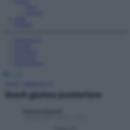
Fitness
Sport
Esercizi
Video
Podcast
Medicina AZ
Farmaci
Calcolatori
Oroscopo
Abbonamenti
Facebook
X
Instagram
Home
»
Medicina A-Z
lineA glutea posteriore
Redazione Starbene
1 Gennaio 2025 – Lettura 1 minuto
Seguici su