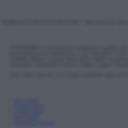
© Belpietro Edizioni Periodiche SRL – Riproduzione riser
ATTENZIONE: Le informazioni contenute in questo sito 
prescrizione di un trattamento, e non intendono e non 
chiedere sempre il parere del proprio medico curante e/o
necessario contattare il proprio medico. Leggi il Discl
Tutti i diritti riservati. Le immagini utilizzate negli ar
Informativa
Privacy Policy
Cookie Policy
Note Legali
Preferenze Privacy