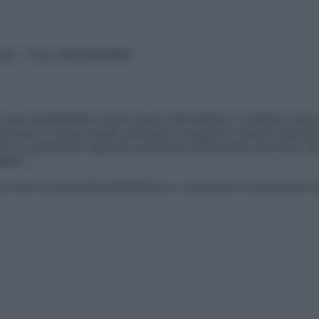
vata – P.Iva 13673600964
sono presentate a solo scopo informativo, in nessun caso p
devono in alcun modo sostituire il rapporto diretto medico-p
 di specialisti riguardo qualsiasi indicazione riportata. Se
aimer »
ticoli sono di proprietà dell’editore o concesse in licenza per 