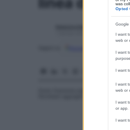
linea di con
was col
Opted 
Google 
Redazione Starbene
1 Gennaio 2025 – Lettura 1 minuto
I want t
web or d
Google
Discover
Fon
Seguici su
I want t
purpose
I want 
I want t
Strato finemente pigmentato di
epitelio
ch
web or d
fibroblasti aggregati e melanociti.
I want t
or app.
I want t