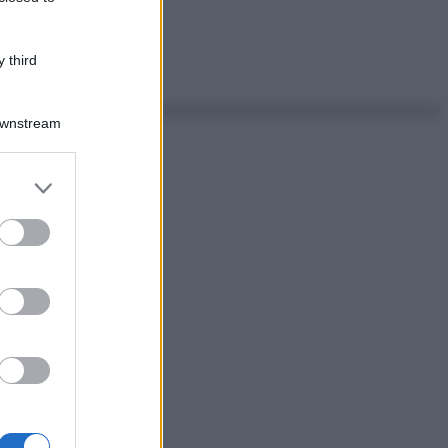
 third
Downstream
er and store
to grant or
ed purposes