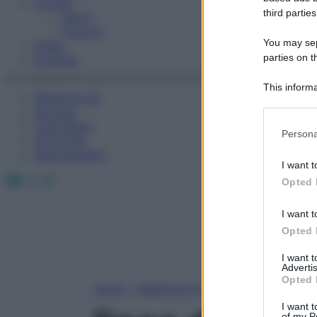
Fitness
third parties
Sport
Esercizi
You may sepa
Video
parties on t
Podcast
This informa
Medicina AZ
Participants
Farmaci
Calcolatori
Please note
Persona
Oroscopo
information 
Abbonamenti
deny consent
I want t
in below Go
Facebook
X
Instagram
Opted 
I want t
Opted 
I want 
Advertis
Opted 
Home
»
Medicina A-Z
I want t
of my P