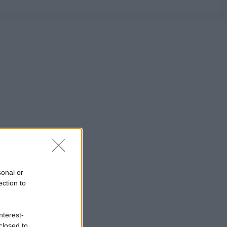
sonal or
ection to
nterest-
closed to