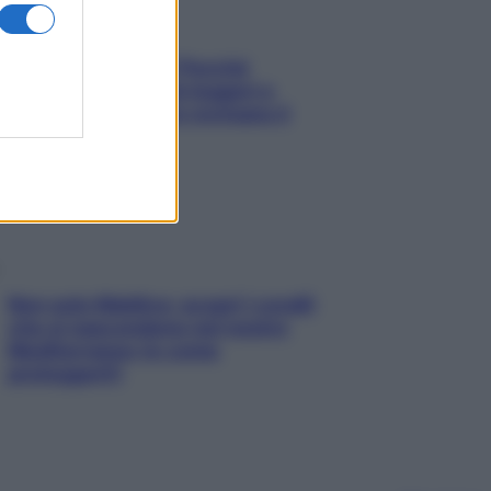
Fame dopo cena? Perché
succede e 6 snack leggeri e
appetitosi che non rovinano il
sonno
Non solo Maldive: scopri i coralli
che si nascondono nel nostro
Mediterraneo (e come
proteggerli)