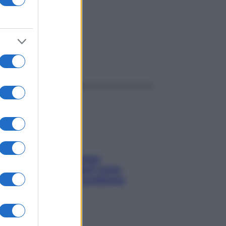
ata
ggi anche
Capelli spezzati lungo
l’attaccatura? Scopri come
risolvere l’annoso problema