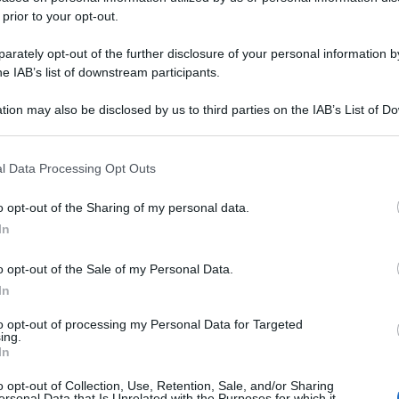
 prior to your opt-out.
rately opt-out of the further disclosure of your personal information by
he IAB’s list of downstream participants.
tion may also be disclosed by us to third parties on the IAB’s List of 
 that may further disclose it to other third parties.
 that this website/app uses one or more Google services and may gath
l Data Processing Opt Outs
including but not limited to your visit or usage behaviour. You may click 
 to Google and its third-party tags to use your data for below specifi
o opt-out of the Sharing of my personal data.
ogle consent section.
In
o opt-out of the Sale of my Personal Data.
In
to opt-out of processing my Personal Data for Targeted
ing.
In
o opt-out of Collection, Use, Retention, Sale, and/or Sharing
ersonal Data that Is Unrelated with the Purposes for which it