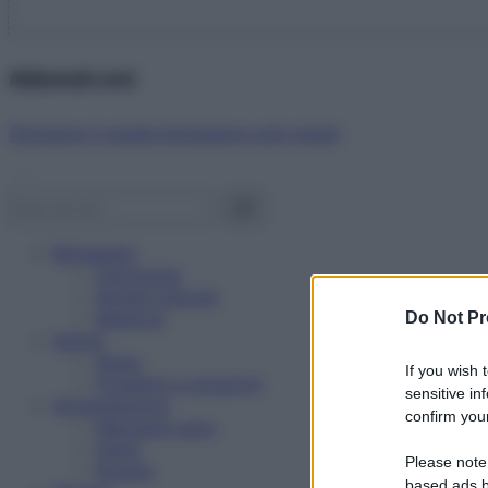
Abbonati ora!
Starbene ti regala benessere ogni mese!
Benessere
Psicologia
Rimedi naturali
Bellezza
Do Not Pr
Salute
News
If you wish 
Problemi e soluzioni
sensitive in
Alimentazione
confirm your
Mangiare sano
Diete
Please note
Ricette
based ads b