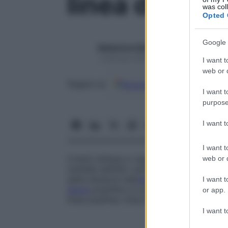
linea del mu
was col
Opted 
Google 
Redazione Starbene
1 Gennaio 2025 – Lettura 1 minuto
I want t
web or d
Google
Discover
Fon
Seguici su
I want t
purpose
I want 
I want t
Cresta obliqua e rugosa, situata nella
fac
web or d
mediale dall’alto verso il basso dalla facc
della distanza dall’
estremità
superiore. D
I want t
fascia
poplitea e a quella che riveste la 
or app.
linea poplitea
,
linea della tibia
,
linea obliq
I want t