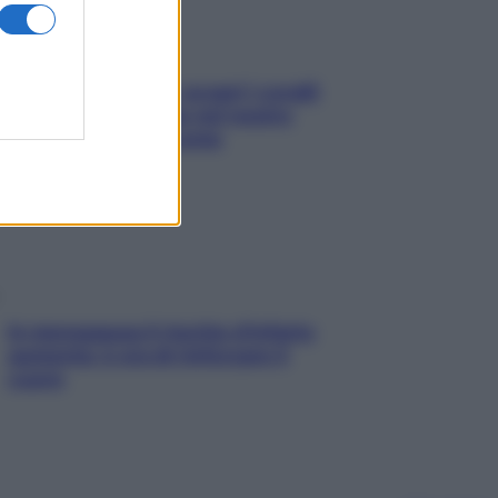
Non solo Maldive: scopri i coralli
che si nascondono nel nostro
Mediterraneo (e come
proteggerli)
In menopausa il rischio d’infarto
aumenta: è ora di rinforzare il
cuore