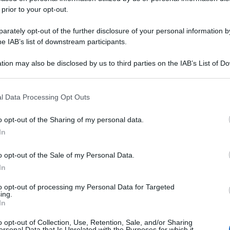
 prior to your opt-out.
rately opt-out of the further disclosure of your personal information by
he IAB’s list of downstream participants.
tion may also be disclosed by us to third parties on the IAB’s List of 
 that may further disclose it to other third parties.
 that this website/app uses one or more Google services and may gath
l Data Processing Opt Outs
including but not limited to your visit or usage behaviour. You may click 
 to Google and its third-party tags to use your data for below specifi
o opt-out of the Sharing of my personal data.
ogle consent section.
In
o opt-out of the Sale of my Personal Data.
In
to opt-out of processing my Personal Data for Targeted
ing.
In
o opt-out of Collection, Use, Retention, Sale, and/or Sharing
ersonal Data that Is Unrelated with the Purposes for which it