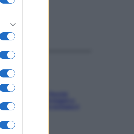
ggi anche
Fame dopo cena? Perché
succede e 6 snack leggeri e
appetitosi che non rovinano il
sonno