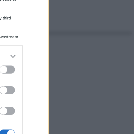
 third
Downstream
er and store
to grant or
ed purposes