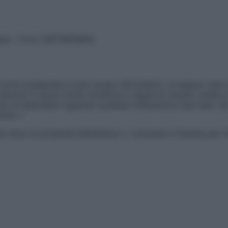
vata – P.Iva 13673600964
sono presentate a solo scopo informativo, in nessun caso p
devono in alcun modo sostituire il rapporto diretto medico-p
 di specialisti riguardo qualsiasi indicazione riportata. Se
aimer »
ticoli sono di proprietà dell’editore o concesse in licenza per 