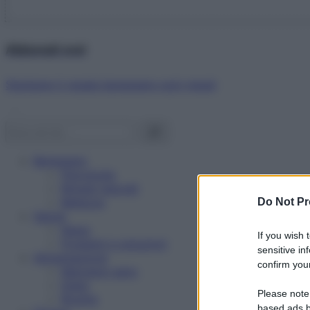
Abbonati ora!
Starbene ti regala benessere ogni mese!
Benessere
Psicologia
Rimedi naturali
Bellezza
Do Not Pr
Salute
News
If you wish 
Problemi e soluzioni
sensitive in
Alimentazione
confirm your
Mangiare sano
Diete
Please note
Ricette
based ads b