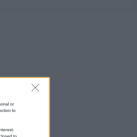
sonal or
ection to
nterest-
closed to