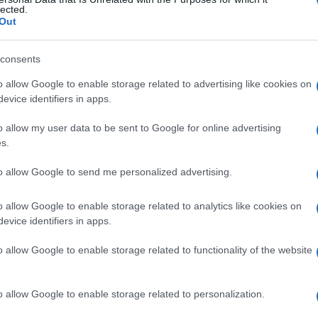
scolo soleo
lected.
Out
consents
Le
o allow Google to enable storage related to advertising like cookies on
evice identifiers in apps.
ti preferite
o allow my user data to be sent to Google for online advertising
s.
to allow Google to send me personalized advertising.
o allow Google to enable storage related to analytics like cookies on
cia
posteriore della
tibia
, che si estende in posizione
evice identifiers in apps.
etta fibulare al margine mediale, a circa un terzo
à
inserzione
al
muscolo
soleo e al suo
fascio
, alla
o allow Google to enable storage related to functionality of the website
muscolatura profonda della
gamba
. È detta anche
ua della tibia
.
o allow Google to enable storage related to personalization.