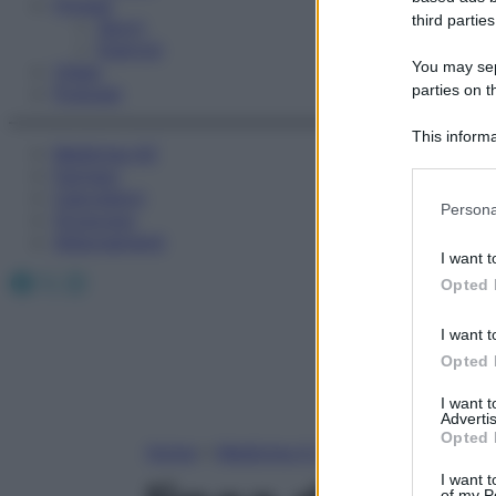
Fitness
third parties
Sport
Esercizi
You may sepa
Video
parties on t
Podcast
This informa
Medicina AZ
Participants
Farmaci
Calcolatori
Please note
Persona
Oroscopo
information 
Abbonamenti
deny consent
I want t
in below Go
Facebook
X
Instagram
Opted 
I want t
Opted 
I want 
Advertis
Opted 
Home
»
Medicina A-Z
I want t
of my P