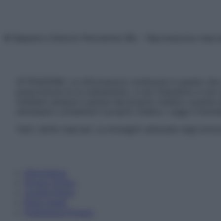
© Belpietro Edizioni Periodiche SRL – Riproduzione riser
ATTENZIONE: Le informazioni contenute in questo sito 
prescrizione di un trattamento, e non intendono e non 
chiedere sempre il parere del proprio medico curante e/o
necessario contattare il proprio medico. Leggi il Discl
Tutti i diritti riservati. Le immagini utilizzate negli ar
Informativa
Privacy Policy
Cookie Policy
Note Legali
Preferenze Privacy