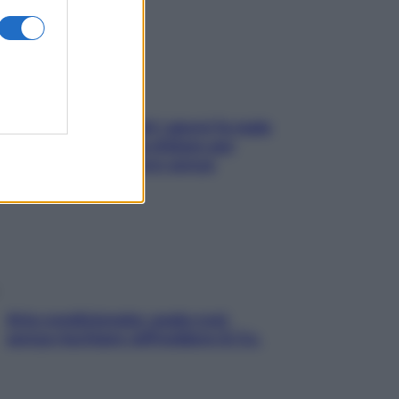
Doccia, lavarsi tutti i giorni fa male
alla pelle? I miti da sfatare per
proteggerla davvero senza
stressarla
Aria condizionata: usala così,
senza rischiare raffreddore & Co.