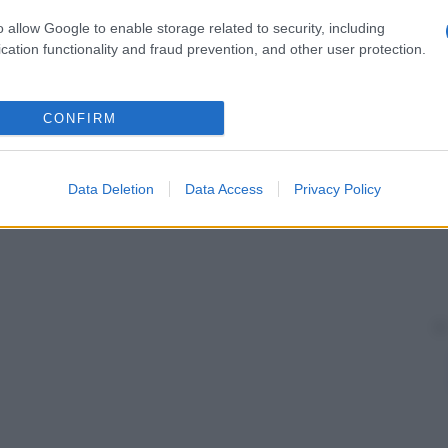
tto in caso di
pubertà
precoce,
cancro della
nto di alcune forme di
sterilità
(
fecondazione in vitro
).
o allow Google to enable storage related to security, including
cation functionality and fraud prevention, and other user protection.
ngono alle gonadotropine prendendone il posto sui
 stimolano transitoriamente la
secrezione
, per poi
r iniezione.
CONFIRM
Data Deletion
Data Access
Privacy Policy