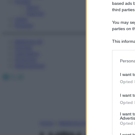
Fitness
based ads b
Sport
third parties
Esercizi
Video
You may sepa
Podcast
parties on t
Medicina AZ
This informa
Farmaci
Participants
Calcolatori
Please note
Oroscopo
Persona
information 
Abbonamenti
deny consent
I want t
Facebook
X
Instagram
in below Go
Opted 
I want t
Opted 
I want 
Advertis
Home
»
Medicina A-Z
Opted 
I want t