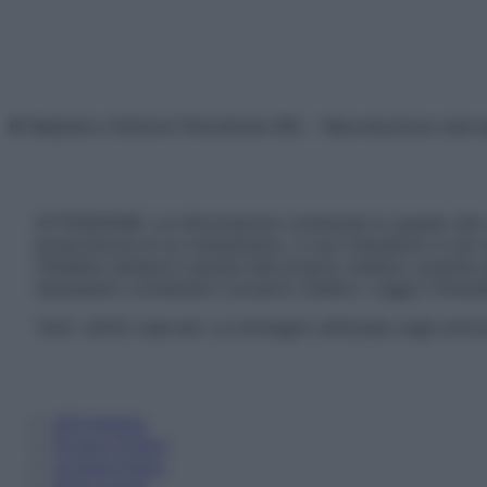
© Belpietro Edizioni Periodiche SRL – Riproduzione riser
ATTENZIONE: Le informazioni contenute in questo sito 
prescrizione di un trattamento, e non intendono e non 
chiedere sempre il parere del proprio medico curante e/o
necessario contattare il proprio medico. Leggi il Discl
Tutti i diritti riservati. Le immagini utilizzate negli ar
Informativa
Privacy Policy
Cookie Policy