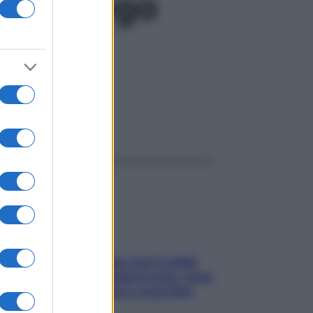
, analogo
ggi anche
Perché la pressione con il caldo
scende e sale all’improvviso: cosa
succede alle donne e cosa fare
subito