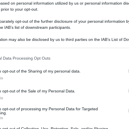
ased on personal information utilized by us or personal information dis
 prior to your opt-out.
rately opt-out of the further disclosure of your personal information by
he IAB’s list of downstream participants.
tion may also be disclosed by us to third parties on the IAB’s List of 
 that may further disclose it to other third parties.
 that this website/app uses one or more Google services and may gath
l Data Processing Opt Outs
including but not limited to your visit or usage behaviour. You may click 
 to Google and its third-party tags to use your data for below specifi
o opt-out of the Sharing of my personal data.
ogle consent section.
In
o opt-out of the Sale of my Personal Data.
In
to opt-out of processing my Personal Data for Targeted
ing.
In
o opt-out of Collection, Use, Retention, Sale, and/or Sharing