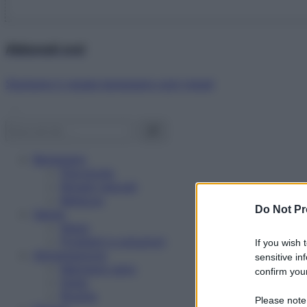
Abbonati ora!
Starbene ti regala benessere ogni mese!
Benessere
Psicologia
Rimedi naturali
Bellezza
Do Not Pr
Salute
News
Problemi e soluzioni
If you wish 
Alimentazione
sensitive in
Mangiare sano
confirm your
Diete
Ricette
Please note