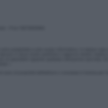
vata – P.Iva 13673600964
sono presentate a solo scopo informativo, in nessun caso p
devono in alcun modo sostituire il rapporto diretto medico-p
 di specialisti riguardo qualsiasi indicazione riportata. Se
aimer »
ticoli sono di proprietà dell’editore o concesse in licenza per 