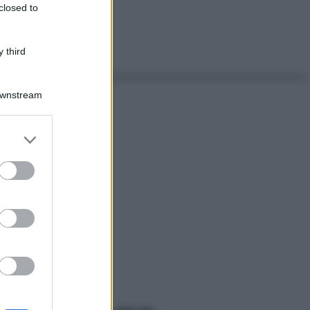
closed to
 third
Downstream
er and store
to grant or
ed purposes