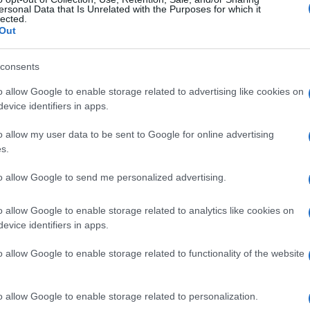
leasing Hormone)
ersonal Data that Is Unrelated with the Purposes for which it
lected.
Out
consents
o allow Google to enable storage related to advertising like cookies on
evice identifiers in apps.
Le
o allow my user data to be sent to Google for online advertising
s.
ti preferite
to allow Google to send me personalized advertising.
o allow Google to enable storage related to analytics like cookies on
evice identifiers in apps.
o allow Google to enable storage related to functionality of the website
uttura è simile a quella dell’LHRH (
LH-Releasing
ghi della GnRH
) si utilizzano per impedire la
o allow Google to enable storage related to personalization.