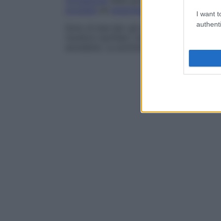
formazione
delle gonadotropine, soprattu
prostata
ed
endometriosi
, e nel trattame
I want t
authenti
Sono di due tipi: gli antagonisti si oppo
recettori ipofisari, mentre gli agonisti ne
annullarla. La somministrazione avviene pe