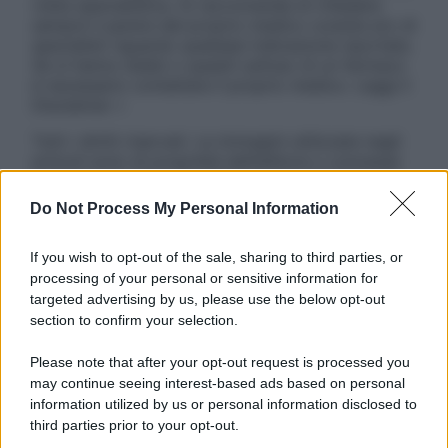
visita specialistica. Si raccomanda di chiedere
sempre il parere del proprio medico curante e/o di
specialisti riguardo qualsiasi indicazione riportata.
Se si hanno dubbi o quesiti sull’uso di un farmaco
è necessario contattare il proprio medico. Leggi il
Disclaimer »
Tutti i diritti riservati. Le immagini utilizzate negli
articoli sono di proprietà dell’editore o concesse
in licenza per l’uso. È vietata la riproduzione non
autorizzata.
Do Not Process My Personal Information
If you wish to opt-out of the sale, sharing to third parties, or
processing of your personal or sensitive information for
Informativa
targeted advertising by us, please use the below opt-out
Privacy Policy
section to confirm your selection.
Cookie Policy
Note Legali
Please note that after your opt-out request is processed you
Preferenze Privacy
may continue seeing interest-based ads based on personal
information utilized by us or personal information disclosed to
third parties prior to your opt-out.