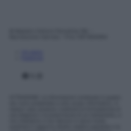
© Belpietro Edizioni Periodiche SRL –
Riproduzione riservata – P.Iva 13673600964
Chi siamo
Pubblicità
Facebook
X
Instagram
ATTENZIONE: Le informazioni contenute in questo
sito sono presentate a solo scopo informativo, in
nessun caso possono costituire la formulazione di
una diagnosi o la prescrizione di un trattamento, e
non intendono e non devono in alcun modo
sostituire il rapporto diretto medico-paziente o la