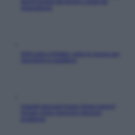
giorni lontani da stress e ansia da
smartphone
SOS pelle irritabile: tutte le mosse per
riportarla in equilibrio
Capelli spezzati lungo l’attaccatura?
Scopri come risolvere l’annoso
problema