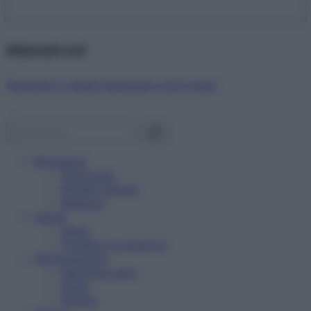
Abbonati ora!
Starbene ti regala benessere ogni mese!
Benessere
Psicologia
Rimedi naturali
Bellezza
Salute
News
Problemi e soluzioni
Alimentazione
Mangiare sano
Diete
Ricette