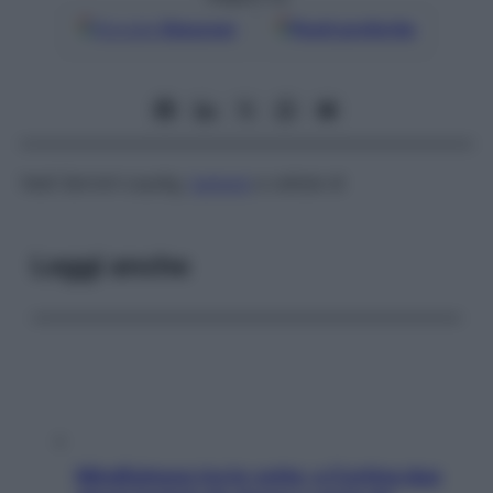
Google
Discover
Fonti preferite
Vedi
Sertoli-Leydig,
tumore
a cellule di
Leggi anche
Mindfulness tra le vette: a Cortina due