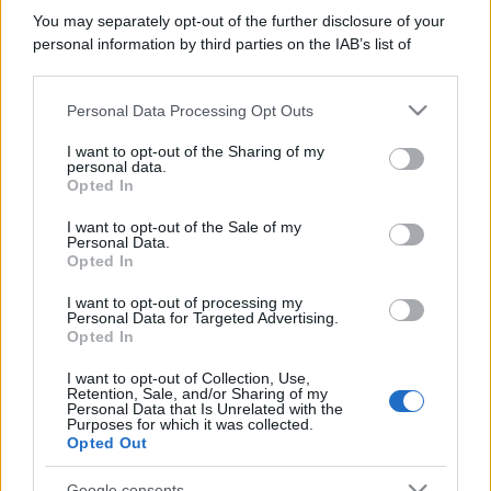
You may separately opt-out of the further disclosure of your
personal information by third parties on the IAB’s list of
downstream participants.
Personal Data Processing Opt Outs
This information may also be disclosed by us to third parties
on the IAB’s List of Downstream Participants that may further
I want to opt-out of the Sharing of my
disclose it to other third parties.
personal data.
Opted In
Please note that this website/app uses one or more Google
services and may gather and store information including but
I want to opt-out of the Sale of my
Personal Data.
not limited to your visit or usage behaviour. You may click to
Opted In
grant or deny consent to Google and its third-party tags to
use your data for below specified purposes in below Google
I want to opt-out of processing my
consent section.
Personal Data for Targeted Advertising.
Opted In
I want to opt-out of Collection, Use,
Retention, Sale, and/or Sharing of my
Personal Data that Is Unrelated with the
Purposes for which it was collected.
Opted Out
Google consents