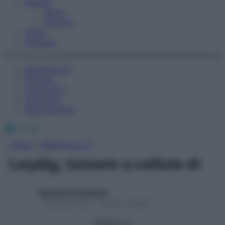
Fitness
Sport
Esercizi
Video
Podcast
Medicina AZ
Farmaci
Calcolatori
Oroscopo
Abbonamenti
Facebook
X
Instagram
Home
»
Medicina A-Z
Leydig, tumore a cellule di
Redazione Starbene
1 Gennaio 2025 – Lettura 1 minuto
Seguici su