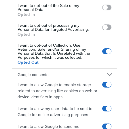
services and may gather and store information including but
I want to opt-out of the Sale of my
Personal Data.
not limited to your visit or usage behaviour. You may click to
Opted In
grant or deny consent to Google and its third-party tags to
use your data for below specified purposes in below Google
I want to opt-out of processing my
consent section.
Personal Data for Targeted Advertising.
Opted In
I want to opt-out of Collection, Use,
Retention, Sale, and/or Sharing of my
Personal Data that Is Unrelated with the
Purposes for which it was collected.
Opted Out
Google consents
I want to allow Google to enable storage
related to advertising like cookies on web or
device identifiers in apps.
I want to allow my user data to be sent to
Google for online advertising purposes.
I want to allow Google to send me