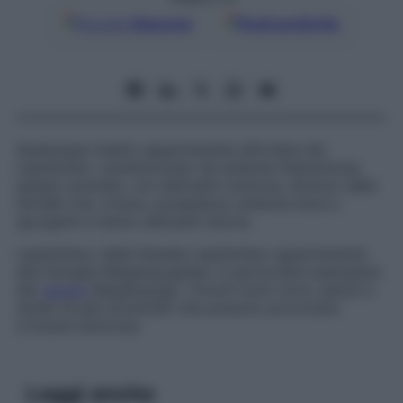
Google
Discover
Fonti preferite
Qualunque insetto appartenente all’ordine dei
Lepidotteri, caratterizzato da antenne filamentose,
spesso piumate, con abitudini notturne, diverso dalle
farfalle che, invece, possiedono antenne lisce e
sporgenti e hanno abitudini diurne.
Lepidottero della flanella
Lepidottero appartenente
alla famiglia
Megalopygidae
, in particolare esemplare
del
genere
Megalopyge
. I bruchi sono tozzi, pelosi e
dotati di peli acuminati che possono provocare
orticarie dolorose.
Leggi anche