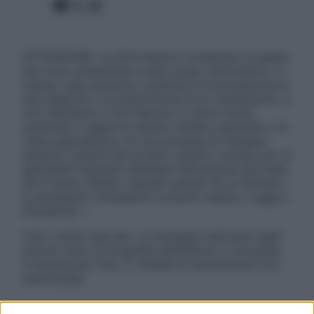
Facebook
X
Instagram
ATTENZIONE: Le informazioni contenute in questo
sito sono presentate a solo scopo informativo, in
nessun caso possono costituire la formulazione di
una diagnosi o la prescrizione di un trattamento, e
non intendono e non devono in alcun modo
sostituire il rapporto diretto medico-paziente o la
visita specialistica. Si raccomanda di chiedere
sempre il parere del proprio medico curante e/o di
specialisti riguardo qualsiasi indicazione riportata.
Se si hanno dubbi o quesiti sull’uso di un farmaco
è necessario contattare il proprio medico. Leggi il
Disclaimer »
Tutti i diritti riservati. Le immagini utilizzate negli
articoli sono di proprietà dell’editore o concesse
in licenza per l’uso. È vietata la riproduzione non
autorizzata.