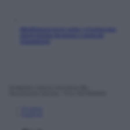
Mindfulness tra le vette: a Cortina due
giorni lontani da stress e ansia da
smartphone
© Belpietro Edizioni Periodiche SRL –
Riproduzione riservata – P.Iva 13673600964
Chi siamo
Pubblicità