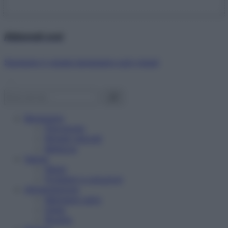
Abbonati ora!
Starbene ti regala benessere ogni mese!
Benessere
Psicologia
Rimedi naturali
Bellezza
Salute
News
Problemi e soluzioni
Alimentazione
Mangiare sano
Diete
Ricette