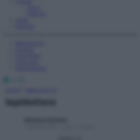
Fitness
Sport
Esercizi
Video
Podcast
Medicina AZ
Farmaci
Calcolatori
Oroscopo
Abbonamenti
Facebook
X
Instagram
Home
»
Medicina A-Z
lepidottero
Redazione Starbene
1 Gennaio 2025 – Lettura 1 minuto
Seguici su