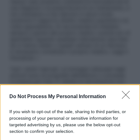
nessun caso possono costituire la formulazione di
una diagnosi o la prescrizione di un trattamento, e
non intendono e non devono in alcun modo
sostituire il rapporto diretto medico-paziente o la
visita specialistica. Si raccomanda di chiedere
sempre il parere del proprio medico curante e/o di
specialisti riguardo qualsiasi indicazione riportata.
Se si hanno dubbi o quesiti sull’uso di un farmaco
è necessario contattare il proprio medico. Leggi il
Disclaimer »
Tutti i diritti riservati. Le immagini utilizzate negli
articoli sono di proprietà dell’editore o concesse
in licenza per l’uso. È vietata la riproduzione non
autorizzata.
Do Not Process My Personal Information
If you wish to opt-out of the sale, sharing to third parties, or
Informativa
processing of your personal or sensitive information for
Privacy Policy
targeted advertising by us, please use the below opt-out
Cookie Policy
section to confirm your selection.
Note Legali