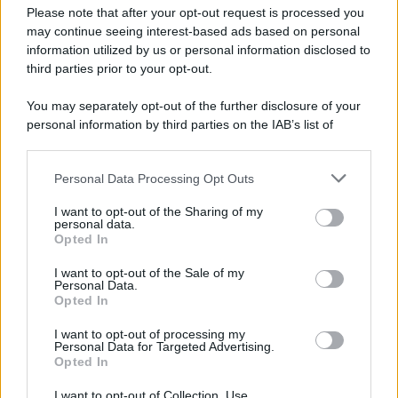
Preferenze Privacy
Please note that after your opt-out request is processed you
may continue seeing interest-based ads based on personal
information utilized by us or personal information disclosed to
third parties prior to your opt-out.
You may separately opt-out of the further disclosure of your
personal information by third parties on the IAB’s list of
downstream participants.
Personal Data Processing Opt Outs
This information may also be disclosed by us to third parties
on the IAB’s List of Downstream Participants that may further
I want to opt-out of the Sharing of my
disclose it to other third parties.
personal data.
Opted In
Please note that this website/app uses one or more Google
services and may gather and store information including but
I want to opt-out of the Sale of my
Personal Data.
not limited to your visit or usage behaviour. You may click to
Opted In
grant or deny consent to Google and its third-party tags to
use your data for below specified purposes in below Google
I want to opt-out of processing my
consent section.
Personal Data for Targeted Advertising.
Opted In
I want to opt-out of Collection, Use,