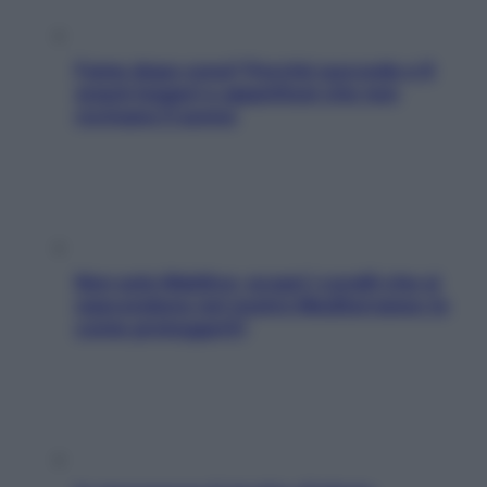
Fame dopo cena? Perché succede e 6
snack leggeri e appetitosi che non
rovinano il sonno
Non solo Maldive: scopri i coralli che si
nascondono nel nostro Mediterraneo (e
come proteggerli)