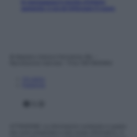
In menopausa il rischio d’infarto
aumenta: è ora di rinforzare il cuore
© Belpietro Edizioni Periodiche SRL –
Riproduzione riservata – P.Iva 13673600964
Chi siamo
Pubblicità
Facebook
X
Instagram
ATTENZIONE: Le informazioni contenute in questo
sito sono presentate a solo scopo informativo, in