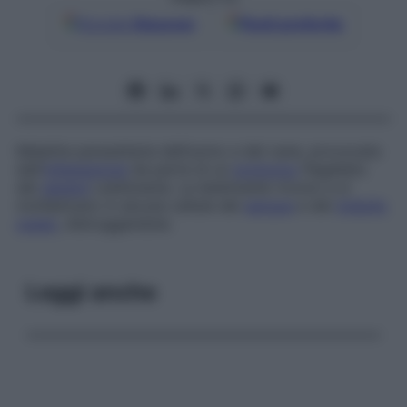
Google
Discover
Fonti preferite
Malattia parassitaria dell’uomo e del cane, provocata
dall’
infestazione
da parte di un
protozoo
flagellato
del
genere
Leishmania
. Le leishmanie vivono e si
moltiplicano in alcune cellule del
sangue
e del
midollo
osseo
, distruggendole.
Leggi anche