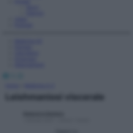
Fitness
Sport
Esercizi
Video
Podcast
Medicina AZ
Farmaci
Calcolatori
Oroscopo
Abbonamenti
Facebook
X
Instagram
Home
»
Medicina A-Z
Leishmaniosi viscerale
Redazione Starbene
1 Gennaio 2025 – Lettura 1 minuto
Seguici su