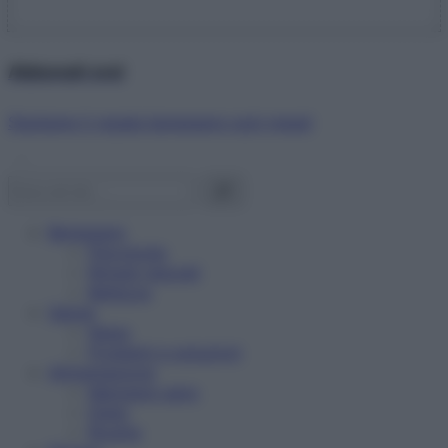
Abbonati ora!
Starbene ti regala benessere ogni mese!
Benessere
Psicologia
Rimedi naturali
Bellezza
Salute
News
Problemi e soluzioni
Alimentazione
Mangiare sano
Diete
Ricette