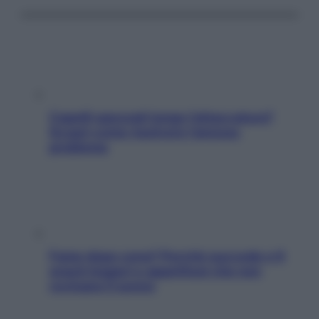
Capelli spezzati lungo l’attaccatura?
Scopri come risolvere l’annoso
problema
Fame dopo cena? Perché succede e 6
snack leggeri e appetitosi che non
rovinano il sonno