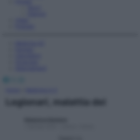
Fitness
Sport
Esercizi
Video
Podcast
Medicina AZ
Farmaci
Calcolatori
Oroscopo
Abbonamenti
Facebook
X
Instagram
Home
»
Medicina A-Z
Legionari, malattia dei
Redazione Starbene
1 Gennaio 2025 – Lettura 1 minuto
Seguici su