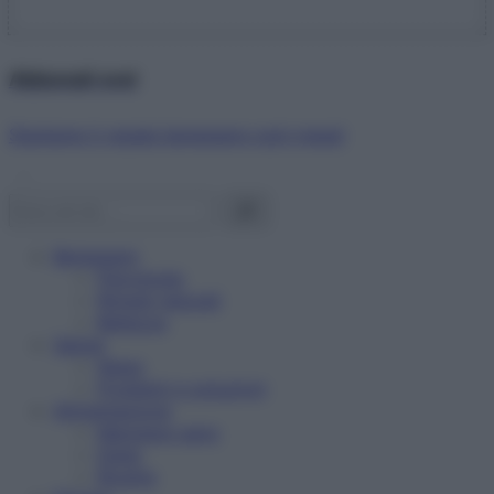
Abbonati ora!
Starbene ti regala benessere ogni mese!
Benessere
Psicologia
Rimedi naturali
Bellezza
Salute
News
Problemi e soluzioni
Alimentazione
Mangiare sano
Diete
Ricette