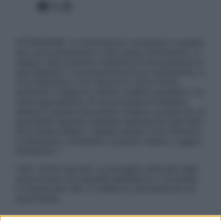
Facebook
X
Instagram
ATTENZIONE: Le informazioni contenute in questo
sito sono presentate a solo scopo informativo, in
nessun caso possono costituire la formulazione di
una diagnosi o la prescrizione di un trattamento, e
non intendono e non devono in alcun modo
sostituire il rapporto diretto medico-paziente o la
visita specialistica. Si raccomanda di chiedere
sempre il parere del proprio medico curante e/o di
specialisti riguardo qualsiasi indicazione riportata.
Se si hanno dubbi o quesiti sull’uso di un farmaco
è necessario contattare il proprio medico. Leggi il
Disclaimer »
Tutti i diritti riservati. Le immagini utilizzate negli
articoli sono di proprietà dell’editore o concesse
in licenza per l’uso. È vietata la riproduzione non
autorizzata.