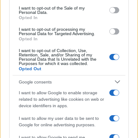
services and may gather and store information including but
I want to opt-out of the Sale of my
Personal Data.
not limited to your visit or usage behaviour. You may click to
Opted In
grant or deny consent to Google and its third-party tags to
use your data for below specified purposes in below Google
I want to opt-out of processing my
consent section.
Personal Data for Targeted Advertising.
Opted In
I want to opt-out of Collection, Use,
Retention, Sale, and/or Sharing of my
Personal Data that Is Unrelated with the
Purposes for which it was collected.
Opted Out
Google consents
I want to allow Google to enable storage
related to advertising like cookies on web or
device identifiers in apps.
I want to allow my user data to be sent to
Google for online advertising purposes.
I want to allow Google to send me