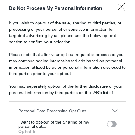
Do Not Process My Personal Information
Informativa
Privacy Policy
If you wish to opt-out of the sale, sharing to third parties, or
Cookie Policy
processing of your personal or sensitive information for
Note Legali
targeted advertising by us, please use the below opt-out
Preferenze Privacy
section to confirm your selection.
Please note that after your opt-out request is processed you
may continue seeing interest-based ads based on personal
information utilized by us or personal information disclosed to
third parties prior to your opt-out.
You may separately opt-out of the further disclosure of your
personal information by third parties on the IAB’s list of
downstream participants.
Personal Data Processing Opt Outs
This information may also be disclosed by us to third parties
on the IAB’s List of Downstream Participants that may further
I want to opt-out of the Sharing of my
disclose it to other third parties.
personal data.
Opted In
Please note that this website/app uses one or more Google