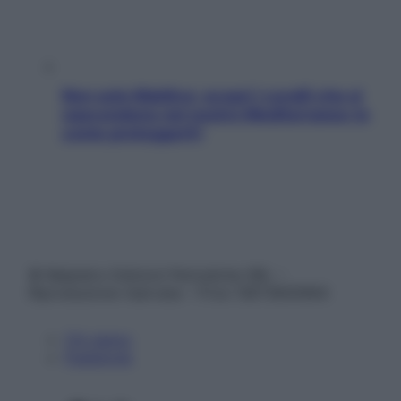
Non solo Maldive: scopri i coralli che si
nascondono nel nostro Mediterraneo (e
come proteggerli)
© Belpietro Edizioni Periodiche SRL –
Riproduzione riservata – P.Iva 13673600964
Chi siamo
Pubblicità