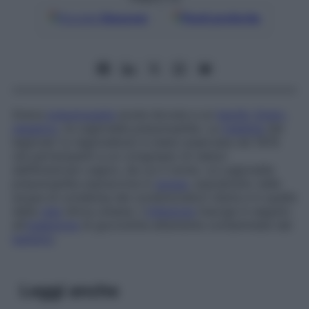
Google
Discover
Fonti preferite
Grave
pneumopatia
acuta dovuta a un
bacillo
Gram-
negativo
, la
Legionella pneumophila
. La
malattia
dei
legionari (o
legionellosi
) è stata osservata nel 1976
nei partecipanti a un congresso di reduci
dell’American Legion, da cui il nome. La
Legionella
pneumophila
sopravvive in
acqua
, soprattutto nelle
acque di condensa dei condizionatori d’aria e in quelle
della
rete
idrica urbana. L’
infezione
insorge in seguito
all’
inalazione
di goccioline altamente contaminate dal
batterio
.
Leggi anche