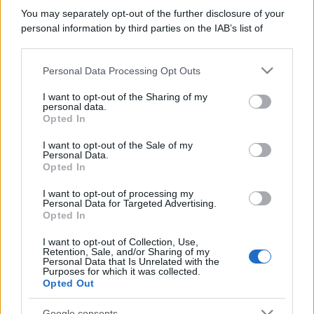
You may separately opt-out of the further disclosure of your
personal information by third parties on the IAB’s list of
downstream participants.
Personal Data Processing Opt Outs
This information may also be disclosed by us to third parties
on the IAB’s List of Downstream Participants that may further
I want to opt-out of the Sharing of my
disclose it to other third parties.
personal data.
Opted In
Please note that this website/app uses one or more Google
services and may gather and store information including but
I want to opt-out of the Sale of my
Personal Data.
not limited to your visit or usage behaviour. You may click to
Opted In
grant or deny consent to Google and its third-party tags to
use your data for below specified purposes in below Google
I want to opt-out of processing my
consent section.
Personal Data for Targeted Advertising.
Opted In
I want to opt-out of Collection, Use,
Retention, Sale, and/or Sharing of my
Personal Data that Is Unrelated with the
Purposes for which it was collected.
Opted Out
Google consents