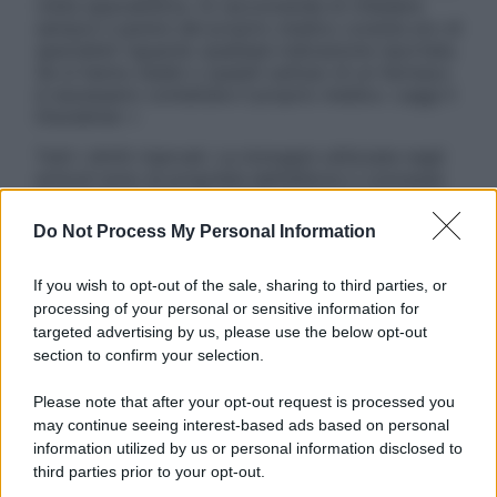
visita specialistica. Si raccomanda di chiedere
sempre il parere del proprio medico curante e/o di
specialisti riguardo qualsiasi indicazione riportata.
Se si hanno dubbi o quesiti sull’uso di un farmaco
è necessario contattare il proprio medico. Leggi il
Disclaimer »
Tutti i diritti riservati. Le immagini utilizzate negli
articoli sono di proprietà dell’editore o concesse
in licenza per l’uso. È vietata la riproduzione non
autorizzata.
Do Not Process My Personal Information
If you wish to opt-out of the sale, sharing to third parties, or
processing of your personal or sensitive information for
Informativa
targeted advertising by us, please use the below opt-out
Privacy Policy
section to confirm your selection.
Cookie Policy
Note Legali
Please note that after your opt-out request is processed you
Preferenze Privacy
may continue seeing interest-based ads based on personal
information utilized by us or personal information disclosed to
third parties prior to your opt-out.