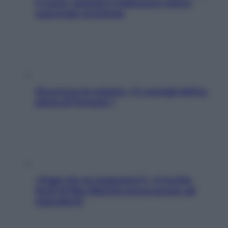
il cuore: quando il malessere estivo
nasconde un’aritmia
Sicurezza al volante: i 5 consigli dell’ex
pilota di Formula 1
«Oggi che se magnamo?»: 4 ricette
facili di Max Mariola senza pesare gli
ingredienti