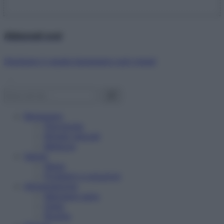
Abbonati ora!
Starbene ti regala benessere ogni mese!
Benessere
Psicologia
Rimedi naturali
Bellezza
Salute
News
Problemi e soluzioni
Alimentazione
Mangiare sano
Diete
Ricette