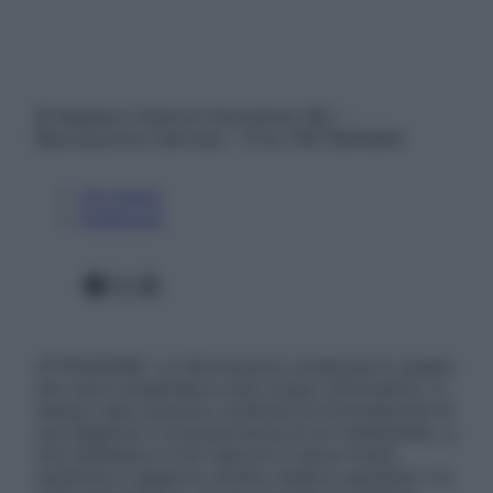
© Belpietro Edizioni Periodiche SRL –
Riproduzione riservata – P.Iva 13673600964
Chi siamo
Pubblicità
Facebook
X
Instagram
ATTENZIONE: Le informazioni contenute in questo
sito sono presentate a solo scopo informativo, in
nessun caso possono costituire la formulazione di
una diagnosi o la prescrizione di un trattamento, e
non intendono e non devono in alcun modo
sostituire il rapporto diretto medico-paziente o la