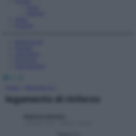
Fitness
Sport
Esercizi
Video
Podcast
Medicina AZ
Farmaci
Calcolatori
Oroscopo
Abbonamenti
Facebook
X
Instagram
Home
»
Medicina A-Z
legamento di rinforzo
Redazione Starbene
1 Gennaio 2025 – Lettura 1 minuto
Seguici su