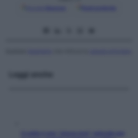
Google
Discover
Fonti preferite
Qualsiasi
legamento
che rinforza la
capsula articolare
.
Leggi anche
Il caldo è uno “stress test” naturale per