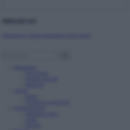
Abbonati ora!
Starbene ti regala benessere ogni mese!
Benessere
Psicologia
Rimedi naturali
Bellezza
Salute
News
Problemi e soluzioni
Alimentazione
Mangiare sano
Diete
Ricette