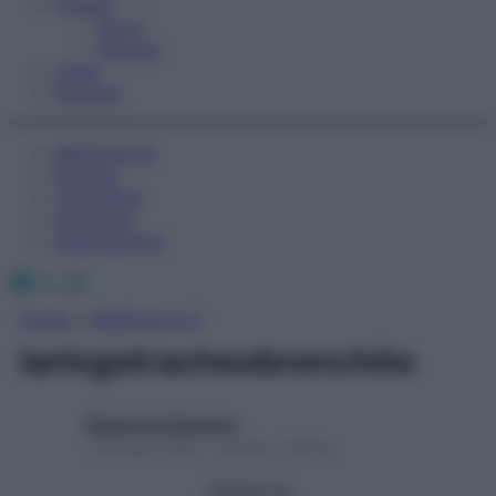
Fitness
Sport
Esercizi
Video
Podcast
Medicina AZ
Farmaci
Calcolatori
Oroscopo
Abbonamenti
Facebook
X
Instagram
Home
»
Medicina A-Z
laringotracheobronchite
Redazione Starbene
1 Gennaio 2025 – Lettura 1 minuto
Seguici su