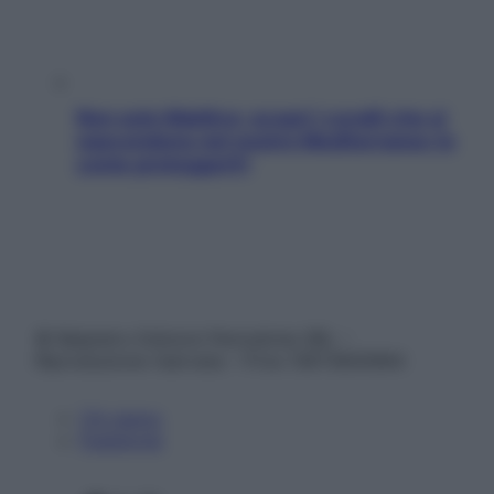
Non solo Maldive: scopri i coralli che si
nascondono nel nostro Mediterraneo (e
come proteggerli)
© Belpietro Edizioni Periodiche SRL –
Riproduzione riservata – P.Iva 13673600964
Chi siamo
Pubblicità