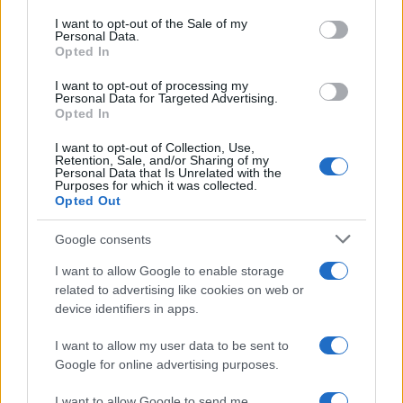
services and may gather and store information including but
I want to opt-out of the Sale of my
Personal Data.
not limited to your visit or usage behaviour. You may click to
Opted In
grant or deny consent to Google and its third-party tags to
use your data for below specified purposes in below Google
I want to opt-out of processing my
consent section.
Personal Data for Targeted Advertising.
Opted In
I want to opt-out of Collection, Use,
Retention, Sale, and/or Sharing of my
Personal Data that Is Unrelated with the
Purposes for which it was collected.
Opted Out
Google consents
I want to allow Google to enable storage
related to advertising like cookies on web or
device identifiers in apps.
I want to allow my user data to be sent to
Google for online advertising purposes.
I want to allow Google to send me