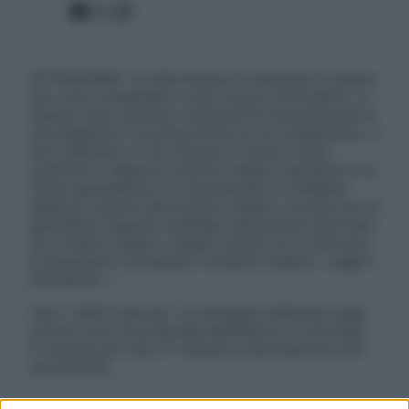
Facebook
X
Instagram
ATTENZIONE: Le informazioni contenute in questo
sito sono presentate a solo scopo informativo, in
nessun caso possono costituire la formulazione di
una diagnosi o la prescrizione di un trattamento, e
non intendono e non devono in alcun modo
sostituire il rapporto diretto medico-paziente o la
visita specialistica. Si raccomanda di chiedere
sempre il parere del proprio medico curante e/o di
specialisti riguardo qualsiasi indicazione riportata.
Se si hanno dubbi o quesiti sull’uso di un farmaco
è necessario contattare il proprio medico. Leggi il
Disclaimer »
Tutti i diritti riservati. Le immagini utilizzate negli
articoli sono di proprietà dell’editore o concesse
in licenza per l’uso. È vietata la riproduzione non
autorizzata.