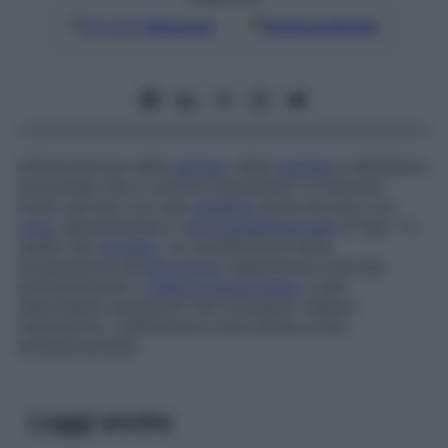
Google
Discover
Fonti preferite
Infiammazione della
laringe
, della
trachea
e dell’albero
bronchiale che si verifica soprattutto in individui
molto giovani con una
malattia
acuta dovuta a un
virus
, specialmente il
virus parainfluenzale
di tipo 1 e
quello del
morbillo
. La caratteristica lenta
progressione all’
ostruzione
respiratoria è dovuta
principalmente a
edema subglottideo
e alle
abbondanti secrezioni che occupano l’albero
respiratorio. L’affezione è nota anche come
laringotracheite
.
Leggi anche