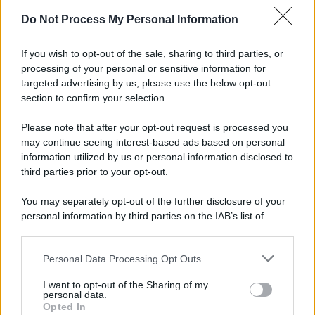
Do Not Process My Personal Information
Informativa
Privacy Policy
If you wish to opt-out of the sale, sharing to third parties, or
Cookie Policy
processing of your personal or sensitive information for
Note Legali
targeted advertising by us, please use the below opt-out
Preferenze Privacy
section to confirm your selection.
Please note that after your opt-out request is processed you
may continue seeing interest-based ads based on personal
information utilized by us or personal information disclosed to
third parties prior to your opt-out.
You may separately opt-out of the further disclosure of your
personal information by third parties on the IAB’s list of
downstream participants.
Personal Data Processing Opt Outs
This information may also be disclosed by us to third parties
on the IAB’s List of Downstream Participants that may further
I want to opt-out of the Sharing of my
disclose it to other third parties.
personal data.
Opted In
Please note that this website/app uses one or more Google