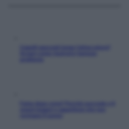
Capelli spezzati lungo l’attaccatura?
Scopri come risolvere l’annoso
problema
Fame dopo cena? Perché succede e 6
snack leggeri e appetitosi che non
rovinano il sonno