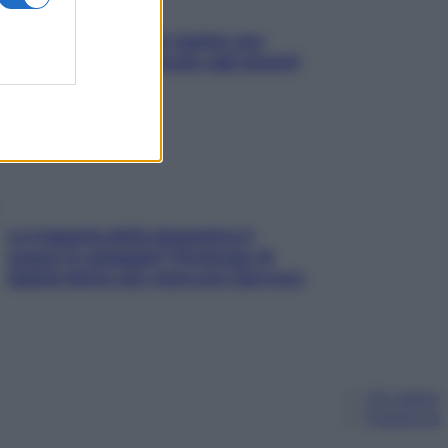
L’oroscopo food di Jupiter per
l’estate 2026 dedicato agli amanti
del cibo
La trappola della dopamina ti
segue in spiaggia? Strategie di
digital detox per staccare davvero
Chi siamo
Pubblicità