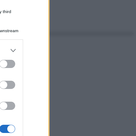
 third
Downstream
er and store
to grant or
ed purposes