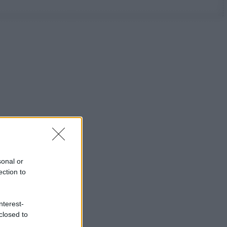
sonal or
ection to
nterest-
closed to