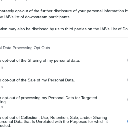
rately opt-out of the further disclosure of your personal information by
he IAB’s list of downstream participants.
tion may also be disclosed by us to third parties on the IAB’s List of 
 that may further disclose it to other third parties.
 that this website/app uses one or more Google services and may gath
l Data Processing Opt Outs
including but not limited to your visit or usage behaviour. You may click 
 to Google and its third-party tags to use your data for below specifi
o opt-out of the Sharing of my personal data.
ogle consent section.
In
o opt-out of the Sale of my Personal Data.
In
to opt-out of processing my Personal Data for Targeted
ing.
In
o opt-out of Collection, Use, Retention, Sale, and/or Sharing
ersonal Data that Is Unrelated with the Purposes for which it
lected.