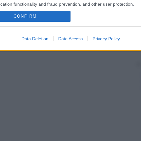
po dell’
embrione
. È spesso associato con mancata
cation functionality and fraud prevention, and other user protection.
 quella delle ossa facciali, e viene detto anche
CONFIRM
Data Deletion
Data Access
Privacy Policy