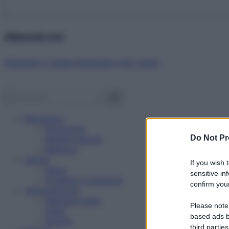
Abbonati ora!
Starbene ti regala benessere ogni mese!
Benessere
Psicologia
Do Not Pr
Rimedi naturali
Bellezza
Salute
If you wish 
News
sensitive in
Problemi e soluzioni
confirm your
Alimentazione
Mangiare sano
Please note
Diete
based ads b
Ricette
third parties