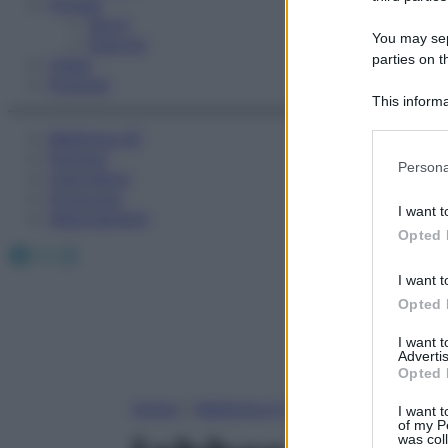
Fitness
Sport
You may sepa
Esercizi
parties on t
Video
Podcast
This informa
Participants
Medicina AZ
Farmaci
Please note
Persona
Calcolatori
information 
Oroscopo
deny consent
I want t
Abbonamenti
in below Go
Opted 
Facebook
X
Instagram
I want t
Opted 
I want 
Advertis
Opted 
Home
»
Medicina A-Z
I want t
of my P
was col