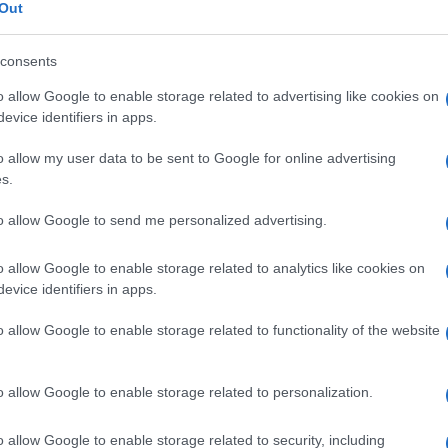
ino
Out
consents
o allow Google to enable storage related to advertising like cookies on
Le
evice identifiers in apps.
o allow my user data to be sent to Google for online advertising
ti preferite
s.
to allow Google to send me personalized advertising.
o allow Google to enable storage related to analytics like cookies on
evice identifiers in apps.
na divisione più o meno accentuata del labbro
o allow Google to enable storage related to functionality of the website
ldatura della
mascella
. Si trova solitamente da un
abbro leporino laterale). È talvolta
bilaterale
, nel qual
pondente premascella sono relativamente distanziati
erale
). In casi rari manca anche la
porzione
centrale, e
o allow Google to enable storage related to personalization.
ianza con quello di una lepre (labbro leporino
na mancata saldatura del processo nasale mediale e
o allow Google to enable storage related to security, including