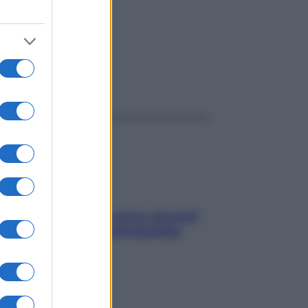
ggi anche
Contare le calorie serve ancora?
La risposta della nutrizionista