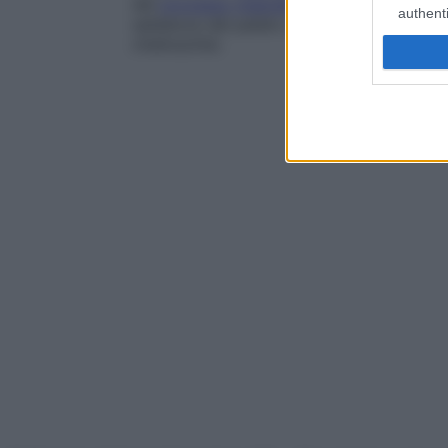
del
processo mascellare
durante lo svilup
authenti
saldatura del palato e, più raramente, con
cheiloschisi.