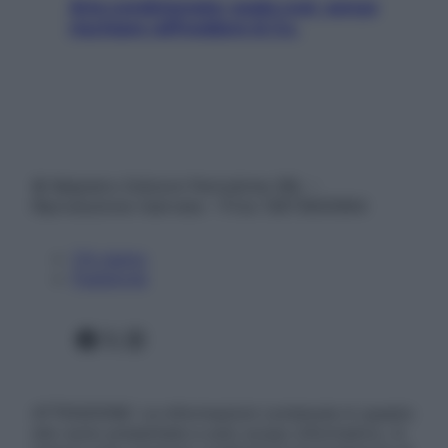
Aria condizionata: usala così, senza
rischiare raffreddore & Co.
© Belpietro Edizioni Periodiche SRL –
Riproduzione riservata – P.Iva 13673600964
Chi siamo
Pubblicità
Facebook
X
Instagram
ATTENZIONE: Le informazioni contenute in questo
sito sono presentate a solo scopo informativo, in