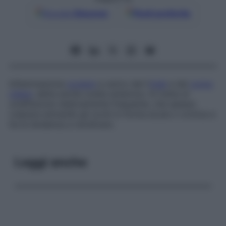
Google
Discover
Fonti preferite
Infiammazione
oculare
a carico del-l’
iride
e del
corpo
ciliare
, detta anche
uveite anteriore
. Si tratta di
un’affezione relativamente frequente, che spesso
colpisce entrambi gli occhi in forma acuta o cronica e
ha la tendenza a recidivare.
Leggi anche