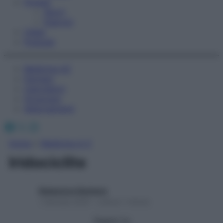
Fitness
Sport
Esercizi
Video
Podcast
Medicina AZ
Farmaci
Calcolatori
Oroscopo
Abbonamenti
Facebook
X
Instagram
Home
»
Medicina A-Z
Iridociclite
Redazione Starbene
1 Gennaio 2025 – Lettura 1 minuto
Seguici su