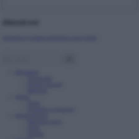
Abbonati ora!
Starbene ti regala benessere ogni mese!
Benessere
Psicologia
Rimedi naturali
Bellezza
Salute
News
Problemi e soluzioni
Alimentazione
Mangiare sano
Diete
Ricette