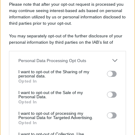
Preferenze Privacy
Please note that after your opt-out request is processed you
may continue seeing interest-based ads based on personal
information utilized by us or personal information disclosed to
third parties prior to your opt-out.
You may separately opt-out of the further disclosure of your
personal information by third parties on the IAB’s list of
downstream participants.
Personal Data Processing Opt Outs
This information may also be disclosed by us to third parties
on the IAB’s List of Downstream Participants that may further
I want to opt-out of the Sharing of my
disclose it to other third parties.
personal data.
Opted In
Please note that this website/app uses one or more Google
services and may gather and store information including but
I want to opt-out of the Sale of my
Personal Data.
not limited to your visit or usage behaviour. You may click to
Opted In
grant or deny consent to Google and its third-party tags to
use your data for below specified purposes in below Google
I want to opt-out of processing my
consent section.
Personal Data for Targeted Advertising.
Opted In
I want to opt-out of Collection, Use,