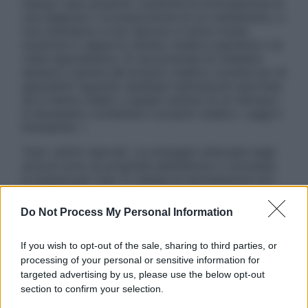
nessun caso possono costituire la formulazione di
una diagnosi o la prescrizione di un trattamento, e
non intendono e non devono in alcun modo
sostituire il rapporto diretto medico-paziente o la
visita specialistica. Si raccomanda di chiedere
sempre il parere del proprio medico curante e/o di
specialisti riguardo qualsiasi indicazione riportata.
Se si hanno dubbi o quesiti sull’uso di un farmaco
è necessario contattare il proprio medico. Leggi il
Disclaimer »
Tutti i diritti riservati. Le immagini utilizzate negli
articoli sono di proprietà dell’editore o concesse
in licenza per l’uso. È vietata la riproduzione non
autorizzata.
Do Not Process My Personal Information
If you wish to opt-out of the sale, sharing to third parties, or
Informativa
processing of your personal or sensitive information for
Privacy Policy
targeted advertising by us, please use the below opt-out
Cookie Policy
section to confirm your selection.
Note Legali