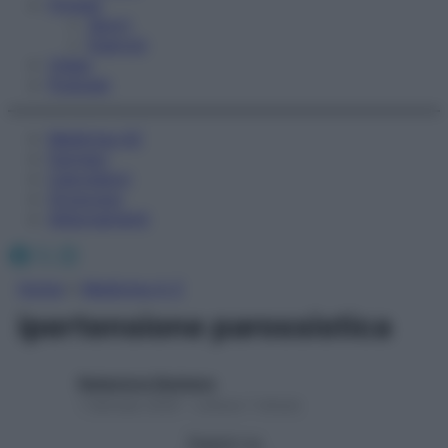
Fitness
Sport
Esercizi
Video
Podcast
Medicina AZ
Farmaci
Calcolatori
Oroscopo
Abbonamenti
Facebook
X
Instagram
Home
»
Medicina A-Z
ipertensione parossistica
Redazione Starbene
1 Gennaio 2025 – Lettura 1 minuto
Seguici su