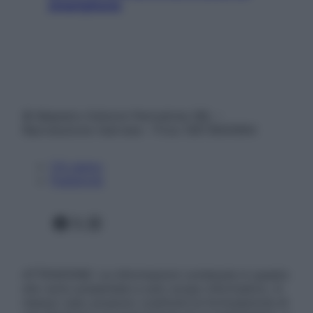
smartphone
© Belpietro Edizioni Periodiche SRL –
Riproduzione riservata – P.Iva 13673600964
Chi siamo
Pubblicità
Facebook
X
Instagram
ATTENZIONE: Le informazioni contenute in questo
sito sono presentate a solo scopo informativo, in
nessun caso possono costituire la formulazione di