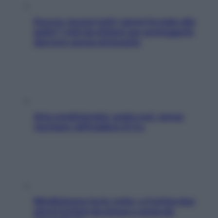
Doccia, lavarsi tutti i giorni fa male alla
pelle? I miti da sfatare per proteggerla
davvero senza stressarla
Aria condizionata: usala così, senza
rischiare raffreddore & Co.
Mindfulness tra le vette: a Cortina due
giorni lontani da stress e ansia da