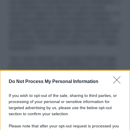
una diagnosi o la prescrizione di un trattamento, e
non intendono e non devono in alcun modo
sostituire il rapporto diretto medico-paziente o la
visita specialistica. Si raccomanda di chiedere
sempre il parere del proprio medico curante e/o di
specialisti riguardo qualsiasi indicazione riportata.
Se si hanno dubbi o quesiti sull’uso di un farmaco
è necessario contattare il proprio medico. Leggi il
Disclaimer »
Tutti i diritti riservati. Le immagini utilizzate negli
articoli sono di proprietà dell’editore o concesse
in licenza per l’uso. È vietata la riproduzione non
autorizzata.
Do Not Process My Personal Information
If you wish to opt-out of the sale, sharing to third parties, or
Informativa
processing of your personal or sensitive information for
Privacy Policy
targeted advertising by us, please use the below opt-out
Cookie Policy
section to confirm your selection.
Note Legali
Preferenze Privacy
Please note that after your opt-out request is processed you