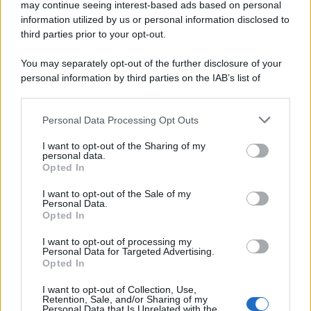
may continue seeing interest-based ads based on personal
information utilized by us or personal information disclosed to
third parties prior to your opt-out.
You may separately opt-out of the further disclosure of your
personal information by third parties on the IAB’s list of
downstream participants.
Personal Data Processing Opt Outs
This information may also be disclosed by us to third parties
on the IAB’s List of Downstream Participants that may further
I want to opt-out of the Sharing of my
disclose it to other third parties.
personal data.
Opted In
Please note that this website/app uses one or more Google
services and may gather and store information including but
I want to opt-out of the Sale of my
Personal Data.
not limited to your visit or usage behaviour. You may click to
Opted In
grant or deny consent to Google and its third-party tags to
use your data for below specified purposes in below Google
I want to opt-out of processing my
consent section.
Personal Data for Targeted Advertising.
Opted In
I want to opt-out of Collection, Use,
Retention, Sale, and/or Sharing of my
Personal Data that Is Unrelated with the