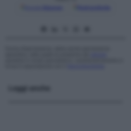
Google
Discover
Fonti preferite
Forma d’ipertensione, detta anche
ipertensione
episodica
, nella quale la pressione del
sangue
aumenta in modo parossistico; caratteristicamente si
trova in associazione con il
feocromocitoma
.
Leggi anche