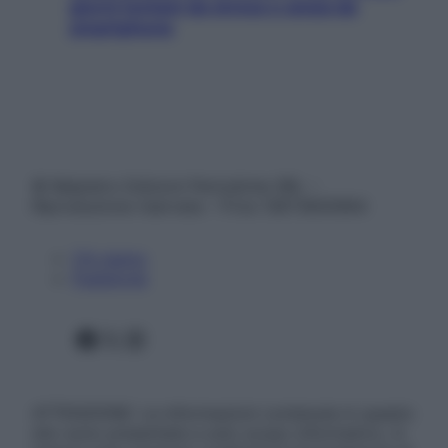
giorni lontani da stress e ansia da
smartphone
© Belpietro Edizioni Periodiche SRL –
Riproduzione riservata – P.Iva 13673600964
Chi siamo
Pubblicità
Facebook
X
Instagram
ATTENZIONE: Le informazioni contenute in questo
sito sono presentate a solo scopo informativo, in