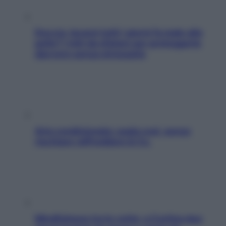
Doccia, lavarsi tutti i giorni fa male alla
pelle? I miti da sfatare per proteggerla
davvero senza stressarla
Aria condizionata: usala così, senza
rischiare raffreddore & Co.
Mindfulness tra le vette: a Cortina due