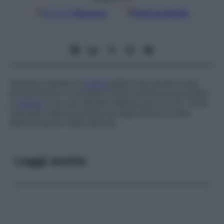
Google
Discover
Fonti preferite
Sostanza liquida di
colore
giallo nota anche come
diiodometano
:
è
solubile in alcol (mentre è insolubile
in
acqua
) e ha una densità relativa pari a 3,33. Viene
utilizzato nelle procedure di separazione e nelle
determinazioni della densità.
Leggi anche