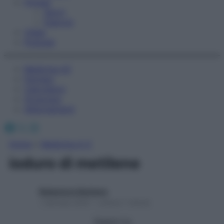
Fitness
Sport
Esercizi
Video
Podcast
Medicina AZ
Farmaci
Calcolatori
Oroscopo
Abbonamenti
Facebook
X
Instagram
Home
»
Medicina A-Z
ioduro di metilene
Redazione Starbene
1 Gennaio 2025 – Lettura 1 minuto
Seguici su