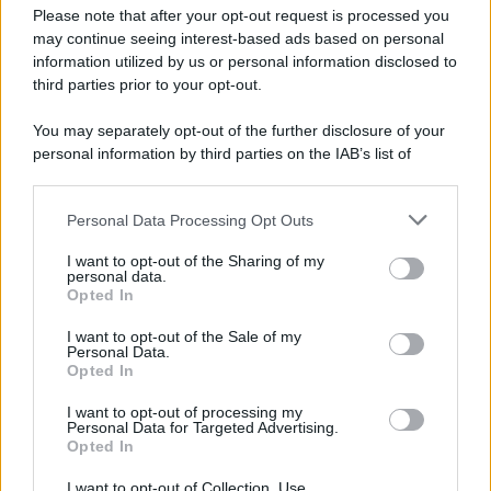
Preferenze Privacy
Please note that after your opt-out request is processed you
may continue seeing interest-based ads based on personal
information utilized by us or personal information disclosed to
third parties prior to your opt-out.
You may separately opt-out of the further disclosure of your
personal information by third parties on the IAB’s list of
downstream participants.
Personal Data Processing Opt Outs
This information may also be disclosed by us to third parties
on the IAB’s List of Downstream Participants that may further
I want to opt-out of the Sharing of my
disclose it to other third parties.
personal data.
Opted In
Please note that this website/app uses one or more Google
services and may gather and store information including but
I want to opt-out of the Sale of my
Personal Data.
not limited to your visit or usage behaviour. You may click to
Opted In
grant or deny consent to Google and its third-party tags to
use your data for below specified purposes in below Google
I want to opt-out of processing my
consent section.
Personal Data for Targeted Advertising.
Opted In
I want to opt-out of Collection, Use,