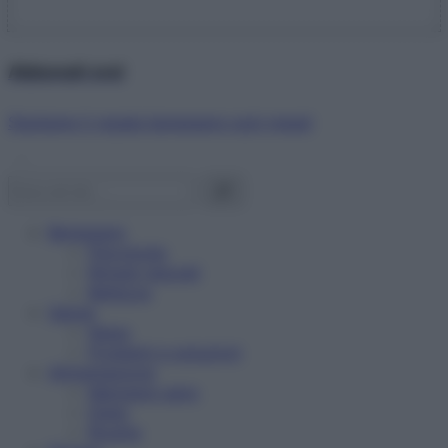
Abbonati ora!
Starbene ti regala benessere ogni mese!
Benessere
Psicologia
Rimedi naturali
Bellezza
Salute
News
Problemi e soluzioni
Alimentazione
Mangiare sano
Diete
Ricette