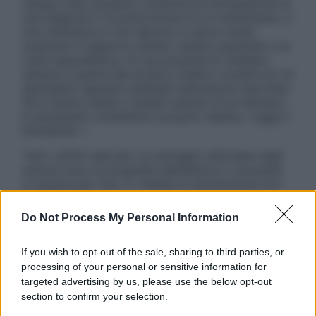
nessun caso possono costituire la formulazione di
una diagnosi o la prescrizione di un trattamento, e
non intendono e non devono in alcun modo
sostituire il rapporto diretto medico-paziente o la
visita specialistica. Si raccomanda di chiedere
sempre il parere del proprio medico curante e/o di
specialisti riguardo qualsiasi indicazione riportata.
Se si hanno dubbi o quesiti sull’uso di un farmaco
è necessario contattare il proprio medico. Leggi il
Disclaimer »
Tutti i diritti riservati. Le immagini utilizzate negli
articoli sono di proprietà dell’editore o concesse
in licenza per l’uso. È vietata la riproduzione non
autorizzata.
Do Not Process My Personal Information
If you wish to opt-out of the sale, sharing to third parties, or
Informativa
processing of your personal or sensitive information for
Privacy Policy
targeted advertising by us, please use the below opt-out
Cookie Policy
section to confirm your selection.
Note Legali