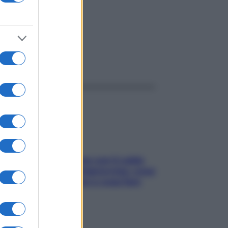
ggi anche
Perché la pressione con il caldo
scende e sale all’improvviso: cosa
succede alle donne e cosa fare
subito