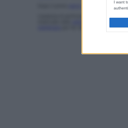
I want t
Dopo il primo
parto
, questi si modifican
authenti
L’assenza di perforazione dell’imene (im
mestruale nella
vagina
, detto
ematocolpo
membrana
per far defluire liberamente il