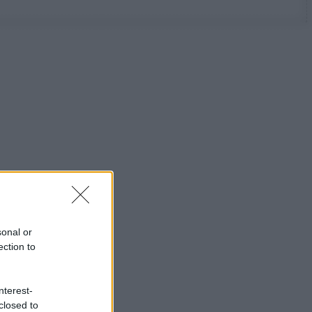
sonal or
ection to
nterest-
closed to