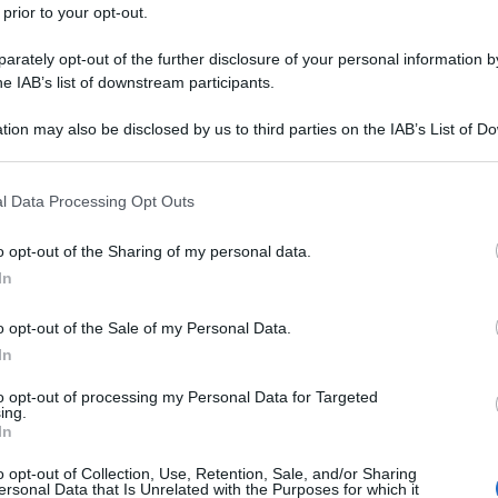
 prior to your opt-out.
rately opt-out of the further disclosure of your personal information by
he IAB’s list of downstream participants.
tion may also be disclosed by us to third parties on the IAB’s List of 
 that may further disclose it to other third parties.
 that this website/app uses one or more Google services and may gath
l Data Processing Opt Outs
including but not limited to your visit or usage behaviour. You may click 
 to Google and its third-party tags to use your data for below specifi
o opt-out of the Sharing of my personal data.
ogle consent section.
In
o opt-out of the Sale of my Personal Data.
In
to opt-out of processing my Personal Data for Targeted
ing.
In
o opt-out of Collection, Use, Retention, Sale, and/or Sharing
ersonal Data that Is Unrelated with the Purposes for which it