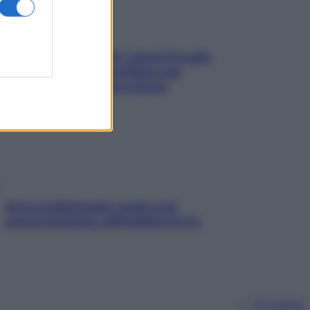
Doccia, lavarsi tutti i giorni fa male
alla pelle? I miti da sfatare per
proteggerla davvero senza
stressarla
Aria condizionata: usala così,
senza rischiare raffreddore & Co.
Chi siamo