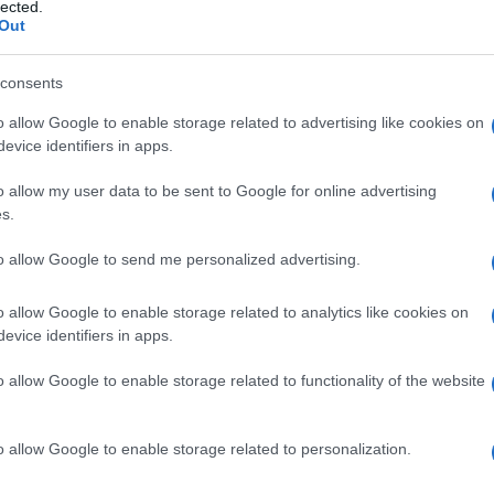
lected.
Out
consents
o allow Google to enable storage related to advertising like cookies on
Le
evice identifiers in apps.
ti preferite
o allow my user data to be sent to Google for online advertising
s.
to allow Google to send me personalized advertising.
o allow Google to enable storage related to analytics like cookies on
evice identifiers in apps.
va
e che si lacera in occasione dei primi rapporti
 al centro, per permettere il
passaggio
del
sangue
o allow Google to enable storage related to functionality of the website
versa: limitato a un collarino, spaccato o coperto da
olto flessibile che si distende con facilità; per
ità è relativo. Lacerato al momento dei primi
o allow Google to enable storage related to personalization.
si ritrae e forma piccole escrescenze all’ingresso della