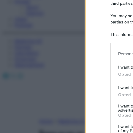
Fitness
third parties
Sport
Esercizi
You may sepa
Video
parties on t
Podcast
This informa
Medicina AZ
Participants
Farmaci
Please note
Calcolatori
Persona
information 
Oroscopo
deny consent
Abbonamenti
I want t
in below Go
Facebook
X
Instagram
Opted 
I want t
Opted 
I want 
Advertis
Opted 
Home
»
Medicina A-Z
I want t
of my P