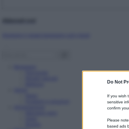
Abbonati ora!
Starbene ti regala benessere ogni mese!
Benessere
Psicologia
Rimedi naturali
Do Not Pr
Bellezza
Salute
News
If you wish 
Problemi e soluzioni
sensitive in
Alimentazione
confirm your
Mangiare sano
Diete
Please note
Ricette
based ads b