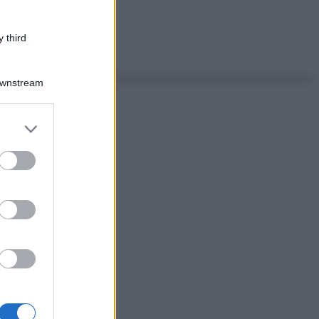
 third
Downstream
er and store
to grant or
ed purposes