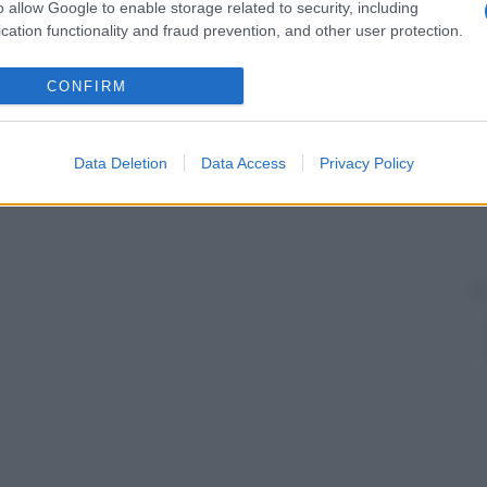
o allow Google to enable storage related to security, including
o e prendono il nome di caruncole.
cation functionality and fraud prevention, and other user protection.
ene imperforato) determina un accumulo di
sangue
, che richiede la perforazione chirurgica della
CONFIRM
sangue
.
Data Deletion
Data Access
Privacy Policy