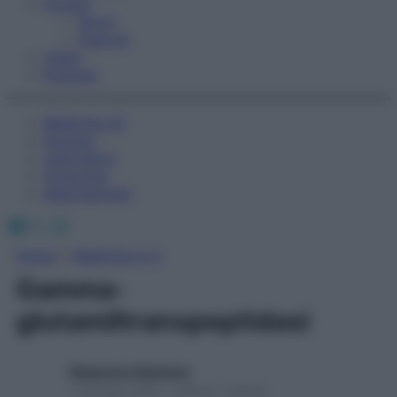
Fitness
Sport
Esercizi
Video
Podcast
Medicina AZ
Farmaci
Calcolatori
Oroscopo
Abbonamenti
Facebook
X
Instagram
Home
»
Medicina A-Z
Gamma-
glutamiltranspeptidasi
Redazione Starbene
1 Gennaio 2025 – Lettura 1 minuto