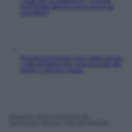
«Oggi che se magnamo?»: 4 ricette
facili di Max Mariola senza pesare gli
ingredienti
Perché la pressione con il caldo scende
e sale all’improvviso: cosa succede alle
donne e cosa fare subito
© Belpietro Edizioni Periodiche SRL –
Riproduzione riservata – P.Iva 13673600964