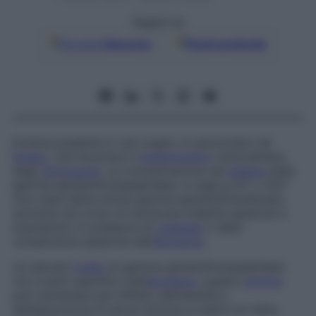
Seguici su
Google
Discover
Fonti preferite
Enzima presente in vari organi, in particolare nel
fegato
, che favorisce il
trasferimento
transcellulare
degli
aminoacidi
. La concentrazione nel
plasma
della
gamma-glutamiltranspeptidasi, in sigla
g
-GT o GGT
(ma viene detta anche
gamma-glutamiltransferasi)
,
aumenta nel corso di numerose malattie epatiche e
soprattutto in presenza di
colestasi
o delle
complicanze epatiche dell’
alcolismo
.
Un elevato
livello
di gamma-glutamiltranspeptidasi
non è però specifico dell’
alcolismo
: questo
enzima
può aumentare per effetto dell’obesità o
dell’assunzione di alcuni farmaci e subire un rialzo