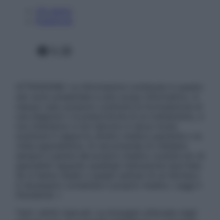
Chi siamo
Pubblicità
Facebook
X
Instagram
ATTENZIONE: Le informazioni contenute in questo
sito sono presentate a solo scopo informativo, in
nessun caso possono costituire la formulazione di
una diagnosi o la prescrizione di un trattamento, e
non intendono e non devono in alcun modo
sostituire il rapporto diretto medico-paziente o la
visita specialistica. Si raccomanda di chiedere
sempre il parere del proprio medico curante e/o di
specialisti riguardo qualsiasi indicazione riportata.
Se si hanno dubbi o quesiti sull’uso di un farmaco
è necessario contattare il proprio medico. Leggi il
Disclaimer »
Tutti i diritti riservati. Le immagini utilizzate negli