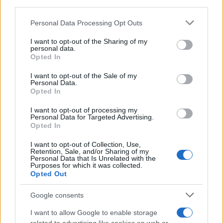
downstream participants.
Personal Data Processing Opt Outs
This information may also be disclosed by us to third parties
on the IAB’s List of Downstream Participants that may further
I want to opt-out of the Sharing of my
disclose it to other third parties.
personal data.
Opted In
Please note that this website/app uses one or more Google
services and may gather and store information including but
I want to opt-out of the Sale of my
Personal Data.
not limited to your visit or usage behaviour. You may click to
Opted In
grant or deny consent to Google and its third-party tags to
use your data for below specified purposes in below Google
I want to opt-out of processing my
consent section.
Personal Data for Targeted Advertising.
Opted In
I want to opt-out of Collection, Use,
Retention, Sale, and/or Sharing of my
Personal Data that Is Unrelated with the
Purposes for which it was collected.
Opted Out
Google consents
I want to allow Google to enable storage