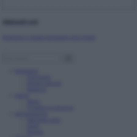
Abbonati ora!
Starbene ti regala benessere ogni mese!
Benessere
Psicologia
Rimedi naturali
Bellezza
Salute
News
Problemi e soluzioni
Alimentazione
Mangiare sano
Diete
Ricette