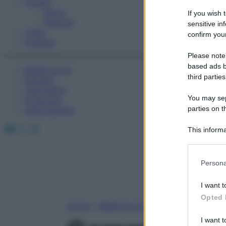
Fitness
Sport
If you wish 
Esercizi
sensitive in
Video
confirm your
Podcast
Please note
based ads b
Medicina AZ
third parties
Farmaci
Calcolatori
You may sepa
Oroscopo
parties on t
Abbonamenti
Facebook
X
Instagram
This informa
Participants
Please note
Persona
information 
deny consent
I want t
in below Go
Opted 
Home
»
Medicina A-Z
I want t