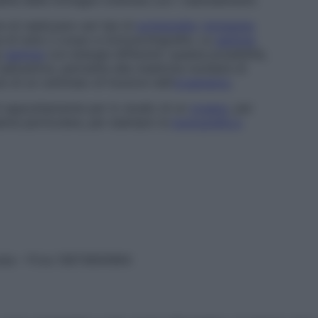
ualità delle immagini ottenute con i radioelementi.
di realizzare vari tipi di
scintigrafia
:
immagine
 di tutto il corpo e tomoscintigrafia. La
gamma
i
gamma
con energie differenti: questa possibilità,
 radioattive, permette alla medicina nucleare di
ù di un centinaio di funzioni dell’
organismo
.
 appositamente per lo studio di un
organo
, per
same particolare, per esempio la
tomografia a
vata – P.Iva 13673600964