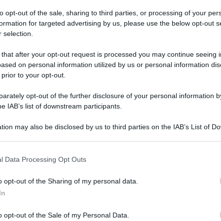
to opt-out of the sale, sharing to third parties, or processing of your per
formation for targeted advertising by us, please use the below opt-out s
 selection.
 that after your opt-out request is processed you may continue seeing i
ased on personal information utilized by us or personal information dis
 prior to your opt-out.
rately opt-out of the further disclosure of your personal information by
he IAB’s list of downstream participants.
tion may also be disclosed by us to third parties on the IAB’s List of 
 that may further disclose it to other third parties.
 that this website/app uses one or more Google services and may gath
l Data Processing Opt Outs
including but not limited to your visit or usage behaviour. You may click 
 to Google and its third-party tags to use your data for below specifi
o opt-out of the Sharing of my personal data.
ogle consent section.
In
o opt-out of the Sale of my Personal Data.