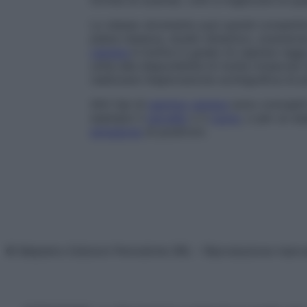
fornite di scanner, volti a migliorare la q
Lo stesso strumento può quindi consentire 
piana classica, studio dinamico, scansione
camera
è inoltre in grado di captare ragg
unita alla disponibilità di molte molecole
realizzare l’esplorazione scintigrafica di pi
Altri tipi di
gamma
camera
sono concepiti
esempio il
cervello
o il
cuore
, o per un e
emissione
di positroni.
© Belpietro Edizioni Periodiche SRL – Riproduzione riser