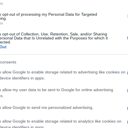
era
In
to opt-out of processing my Personal Data for Targeted
ing.
In
Le
o opt-out of Collection, Use, Retention, Sale, and/or Sharing
ersonal Data that Is Unrelated with the Purposes for which it
lected.
Out
ti preferite
consents
o allow Google to enable storage related to advertising like cookies on
evice identifiers in apps.
i
gamma
emessi da elementi radioattivi e fornire così
o allow my user data to be sent to Google for online advertising
rganismo
(
scintigrafia
).
s.
one
, è composta da un rilevatore di forma circolare o
to allow Google to send me personalized advertising.
aziente, e di un elaboratore collegato.
presentazione del percorso compiuto nell’
organismo
o allow Google to enable storage related to analytics like cookies on
nte somministrato, la
gamma
camera
fornisce
evice identifiers in apps.