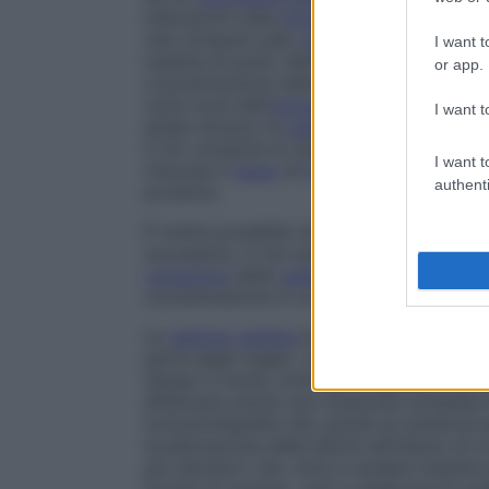
indicazioni sulla
morfologia
di un
organo
che compare sullo
schermo
del computer,
I want t
insieme di punti, detti
pixel
. Generalmente,
or app.
concentrazione radioattiva in un punto pre
varie zone dell’
immagine
, la
scintigrafia
è 
I want t
grado diverso di
radioattività
. A ogni pi
e ciò consente di calcolare importanti para
I want t
misurare il
tasso
di
fissazione
, in quanto l’
authenti
prodotto.
È inoltre possibile ottenere un’
immagine
f
successive. In tal caso, il
colore
di un pixe
variazione
della
radioattività
entro un da
concentrazione in un determinato istante.
Le
gamma
camera
hanno di solito dimensio
parte degli organi. L’esame di tutto il co
stessa in modo continuo e regolare. La ma
effettuare anche una rotazione completa i
tomoscintigrafie che, grazie ai numerosi 
localizzazione delle lesioni all’interno di 
più rilevatori che, oltre a rendere l’esame