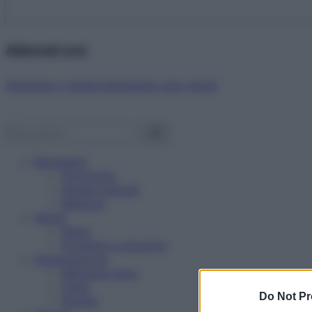
Abbonati ora!
Starbene ti regala benessere ogni mese!
Benessere
Psicologia
Rimedi naturali
Bellezza
Salute
News
Problemi e soluzioni
Alimentazione
Mangiare sano
Diete
Do Not Pr
Ricette