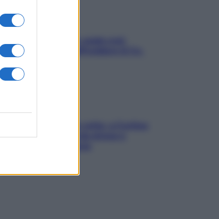
Aria condizionata: usala così,
senza rischiare raffreddore & Co.
Mindfulness tra le vette: a Cortina
due giorni lontani da stress e
ansia da smartphone