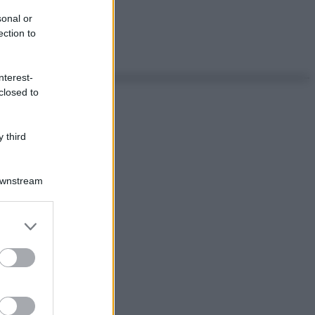
sonal or
ection to
nterest-
closed to
 third
Downstream
er and store
to grant or
ed purposes