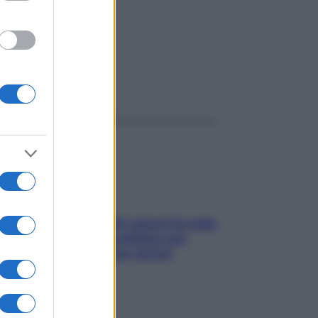
ggi anche
Doccia, lavarsi tutti i giorni fa male
alla pelle? I miti da sfatare per
proteggerla davvero senza
stressarla