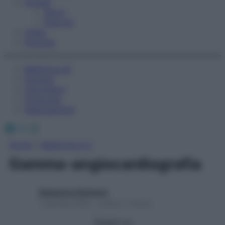
Fitness
Sport
Esercizi
Video
Podcast
Medicina AZ
Farmaci
Calcolatori
Oroscopo
Abbonamenti
Facebook
X
Instagram
Home
»
Medicina A-Z
Gamma-angiocardiografia
Redazione Starbene
1 Gennaio 2025 – Lettura 1 minuto
Seguici su