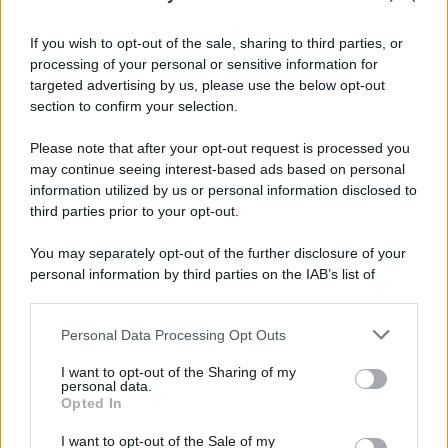
Informativa
Privacy Policy
If you wish to opt-out of the sale, sharing to third parties, or
Cookie Policy
processing of your personal or sensitive information for
Note Legali
targeted advertising by us, please use the below opt-out
Preferenze Privacy
section to confirm your selection.
Please note that after your opt-out request is processed you
may continue seeing interest-based ads based on personal
information utilized by us or personal information disclosed to
third parties prior to your opt-out.
You may separately opt-out of the further disclosure of your
personal information by third parties on the IAB’s list of
downstream participants.
Personal Data Processing Opt Outs
This information may also be disclosed by us to third parties
on the IAB’s List of Downstream Participants that may further
I want to opt-out of the Sharing of my
disclose it to other third parties.
personal data.
Opted In
Please note that this website/app uses one or more Google
services and may gather and store information including but
I want to opt-out of the Sale of my