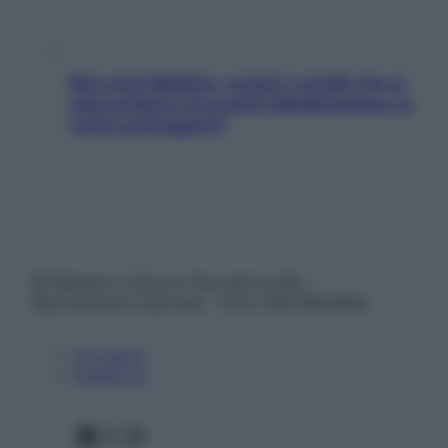
Non solo Maldive: scopri i coralli che si
nascondono nel nostro Mediterraneo (e
come proteggerli)
© Belpietro Edizioni Periodiche SRL –
Riproduzione riservata – P.Iva 13673600964
Chi siamo
Pubblicità
Facebook
X
Instagram