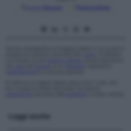
Google
Discover
Fonti preferite
Tecnica scintigrafica di
imaging
medico il cui scopo è
studiare la funzione contrattile del
cuore
. Si effettua
con l’ausilio di una
gamma camera
, previa iniezione in
una
vena
del
braccio
di un
elemento
radioattivo
(
radioelemento
) in piccola quantità.
Si tratta di un esame rapido (dura circa 1 ora), che
non comporta effetti secondari (la dose di
radioattività
assorbita dall’
organismo
è molto ridotta).
Leggi anche