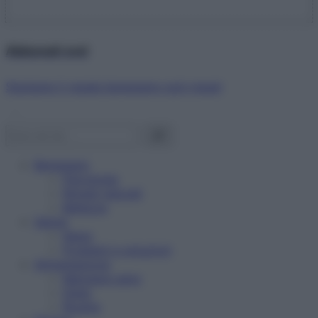
Abbonati ora!
Starbene ti regala benessere ogni mese!
Benessere
Psicologia
Rimedi naturali
Bellezza
Salute
News
Problemi e soluzioni
Alimentazione
Mangiare sano
Diete
Ricette