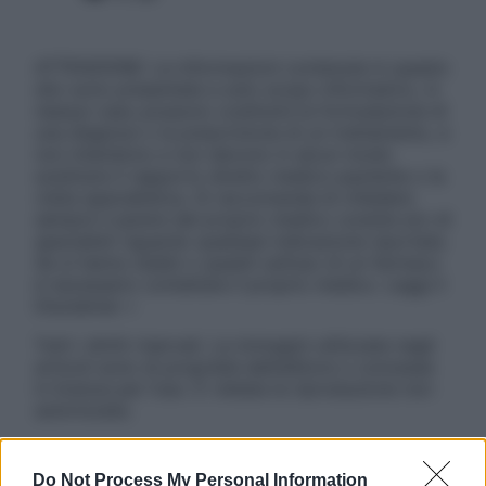
ATTENZIONE: Le informazioni contenute in questo
sito sono presentate a solo scopo informativo, in
nessun caso possono costituire la formulazione di
una diagnosi o la prescrizione di un trattamento, e
non intendono e non devono in alcun modo
sostituire il rapporto diretto medico-paziente o la
visita specialistica. Si raccomanda di chiedere
sempre il parere del proprio medico curante e/o di
specialisti riguardo qualsiasi indicazione riportata.
Se si hanno dubbi o quesiti sull’uso di un farmaco
è necessario contattare il proprio medico. Leggi il
Disclaimer »
Tutti i diritti riservati. Le immagini utilizzate negli
articoli sono di proprietà dell’editore o concesse
in licenza per l’uso. È vietata la riproduzione non
autorizzata.
Do Not Process My Personal Information