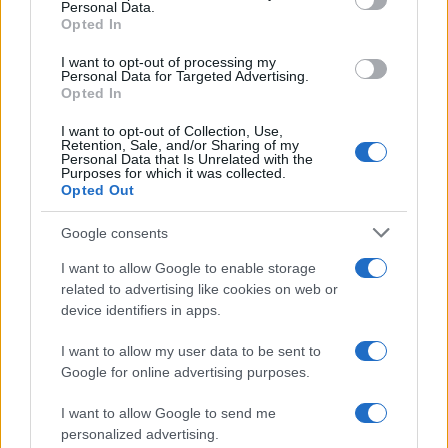
Personal Data.
not limited to your visit or usage behaviour. You may click to
Opted In
grant or deny consent to Google and its third-party tags to
use your data for below specified purposes in below Google
I want to opt-out of processing my
consent section.
Personal Data for Targeted Advertising.
Opted In
I want to opt-out of Collection, Use,
Retention, Sale, and/or Sharing of my
Personal Data that Is Unrelated with the
Purposes for which it was collected.
Opted Out
Google consents
I want to allow Google to enable storage
related to advertising like cookies on web or
device identifiers in apps.
I want to allow my user data to be sent to
Google for online advertising purposes.
I want to allow Google to send me
personalized advertising.