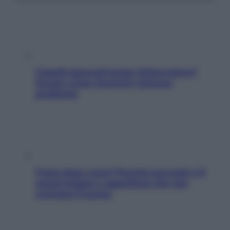
Capelli spezzati lungo l’attaccatura?
Scopri come risolvere l’annoso
problema
Fame dopo cena? Perché succede e 6
snack leggeri e appetitosi che non
rovinano il sonno