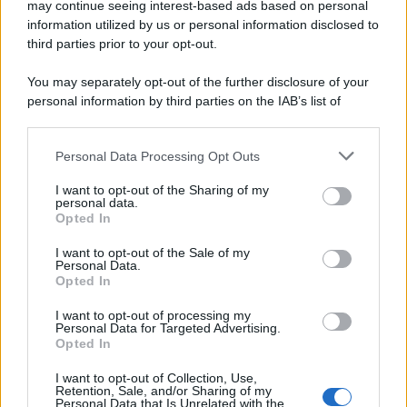
may continue seeing interest-based ads based on personal
information utilized by us or personal information disclosed to
third parties prior to your opt-out.
You may separately opt-out of the further disclosure of your
personal information by third parties on the IAB’s list of
downstream participants.
Personal Data Processing Opt Outs
This information may also be disclosed by us to third parties
on the IAB’s List of Downstream Participants that may further
I want to opt-out of the Sharing of my
disclose it to other third parties.
personal data.
Opted In
Please note that this website/app uses one or more Google
services and may gather and store information including but
I want to opt-out of the Sale of my
Personal Data.
not limited to your visit or usage behaviour. You may click to
Opted In
grant or deny consent to Google and its third-party tags to
use your data for below specified purposes in below Google
I want to opt-out of processing my
consent section.
Personal Data for Targeted Advertising.
Opted In
I want to opt-out of Collection, Use,
Retention, Sale, and/or Sharing of my
Personal Data that Is Unrelated with the