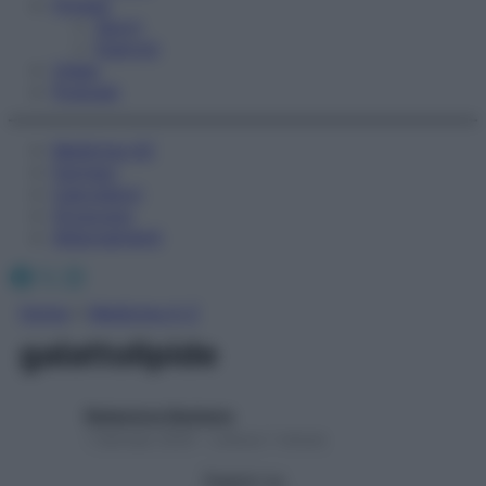
Fitness
Sport
Esercizi
Video
Podcast
Medicina AZ
Farmaci
Calcolatori
Oroscopo
Abbonamenti
Facebook
X
Instagram
Home
»
Medicina A-Z
galattolipide
Redazione Starbene
1 Gennaio 2025 – Lettura 1 minuto
Seguici su