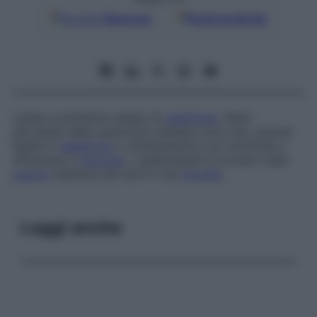
Google
Discover
Fonti preferite
Lipide contenente residui di
galattosio
. Molti
glicolipidi della superficie cellulare sono tali, avendo
legato il
galattosio
o direttamente a un ceramide o
attraverso il
glucosio
. I galattolipidi si trovano nella
guaina
mielinica dei nervi e nel
cervello
.
Leggi anche