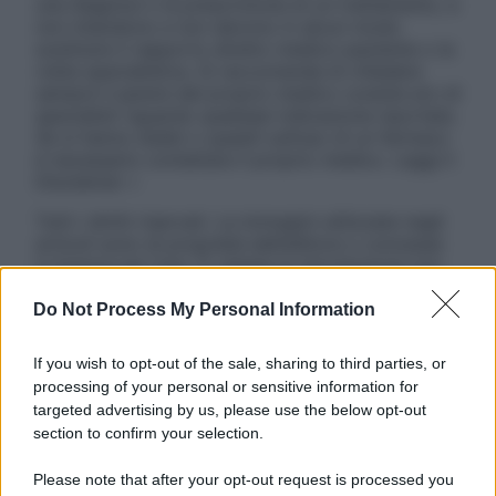
una diagnosi o la prescrizione di un trattamento, e
non intendono e non devono in alcun modo
sostituire il rapporto diretto medico-paziente o la
visita specialistica. Si raccomanda di chiedere
sempre il parere del proprio medico curante e/o di
specialisti riguardo qualsiasi indicazione riportata.
Se si hanno dubbi o quesiti sull’uso di un farmaco
è necessario contattare il proprio medico. Leggi il
Disclaimer »
Tutti i diritti riservati. Le immagini utilizzate negli
articoli sono di proprietà dell’editore o concesse
in licenza per l’uso. È vietata la riproduzione non
autorizzata.
Do Not Process My Personal Information
If you wish to opt-out of the sale, sharing to third parties, or
Informativa
processing of your personal or sensitive information for
Privacy Policy
targeted advertising by us, please use the below opt-out
Cookie Policy
section to confirm your selection.
Note Legali
Preferenze Privacy
Please note that after your opt-out request is processed you