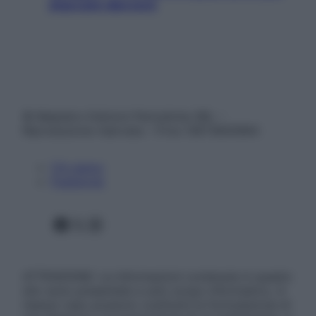
staccare davvero
© Belpietro Edizioni Periodiche SRL –
Riproduzione riservata – P.Iva 13673600964
Chi siamo
Pubblicità
Facebook
X
Instagram
ATTENZIONE: Le informazioni contenute in questo
sito sono presentate a solo scopo informativo, in
nessun caso possono costituire la formulazione di