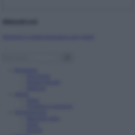
Abbonati ora!
Starbene ti regala benessere ogni mese!
Benessere
Psicologia
Rimedi naturali
Bellezza
Salute
News
Problemi e soluzioni
Alimentazione
Mangiare sano
Diete
Ricette