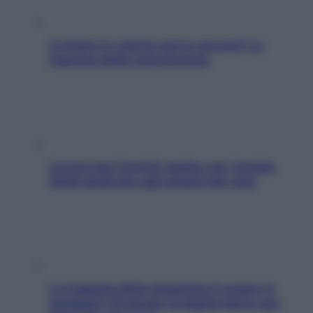
Contare le calorie serve ancora? La
risposta della nutrizionista
L’oroscopo food di Jupiter per l’estate
2026 dedicato agli amanti del cibo
La trappola della dopamina ti segue in
spiaggia? Strategie di digital detox per