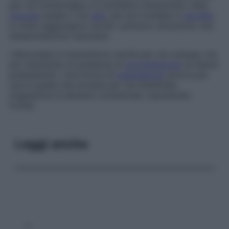
per via rinofaringea e si annidano innanzitutto nella
mucosa
nasale o nei
seni
, per poi invadere il
cervello
.
A volte raggiungono anche i polmoni, attraverso una
disseminazione vascolare.
I
Mucorales
si trasmettono anche per via cutanea, ma
più raramente (in presenza di
sovrainfezione
di lesioni
preesistenti). Una forma di
trasmissione
ancora più
rara è quella che avviene per via intestinale
(ingestione di alimenti contaminati, soprattutto
frutta).
Leggi anche