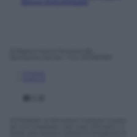
davvero senza stressarla
© Belpietro Edizioni Periodiche SRL –
Riproduzione riservata – P.Iva 13673600964
Chi siamo
Pubblicità
Facebook
X
Instagram
ATTENZIONE: Le informazioni contenute in questo
sito sono presentate a solo scopo informativo, in
nessun caso possono costituire la formulazione di