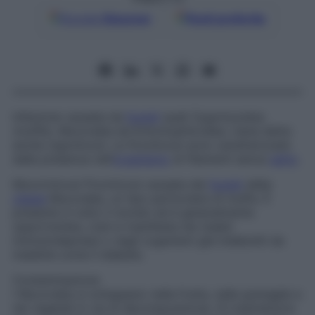
Google
Discover
Fonti preferite
Infezione causata da
funghi
quali
Zygomycetes
(muffe),
Mucorales
ed
Entomophtorales
; viene detta
anche
zigomicosi
. Le ficomicosi sono caratterizzate
dalla presenza nell’
organismo
di filamenti senza
setto
.
Mucormicosi
Ficomicosi causata dai
funghi
della
classe
Mucorale
s, un tipo particolare di muffa. È
presente in tutto il mondo ed è generalmente
opportunista, cioè si manifesta nei malati
immunodepressi o negli organismi già indeboliti da
malattie come il diabete.
Contaminazione
I
Mucorales
si sviluppano nella frutta, nelle granaglie e
nei vegetali in via di decomposizione. Si trasmettono