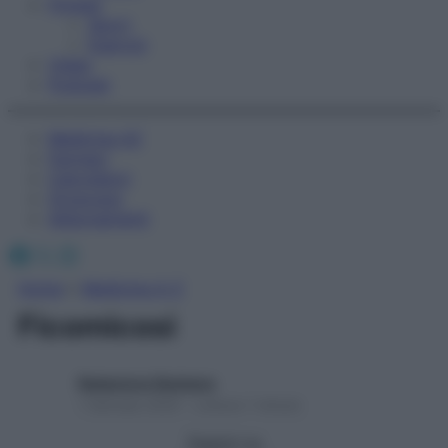
Fitness
Sport
Esercizi
Video
Podcast
Medicina AZ
Farmaci
Calcolatori
Oroscopo
Abbonamenti
Facebook
X
Instagram
Home
»
Medicina A-Z
Ficomicosi
Redazione Starbene
1 Gennaio 2025 – Lettura 1 minuto
Seguici su