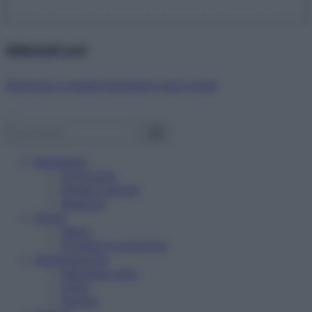
Abbonati ora!
Starbene ti regala benessere ogni mese!
Benessere
Psicologia
Rimedi naturali
Bellezza
Salute
News
Problemi e soluzioni
Alimentazione
Mangiare sano
Diete
Ricette