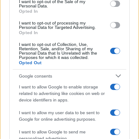
I want to opt-out of the Sale of my
Personal Data.
not limited to your visit or usage behaviour. You may click to
Opted In
grant or deny consent to Google and its third-party tags to
use your data for below specified purposes in below Google
I want to opt-out of processing my
consent section.
Personal Data for Targeted Advertising.
Opted In
I want to opt-out of Collection, Use,
Retention, Sale, and/or Sharing of my
Personal Data that Is Unrelated with the
Purposes for which it was collected.
Opted Out
Google consents
I want to allow Google to enable storage
related to advertising like cookies on web or
device identifiers in apps.
I want to allow my user data to be sent to
Google for online advertising purposes.
I want to allow Google to send me
personalized advertising.