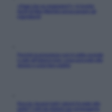
«Oggi che se magnamo?»: 4 ricette
facili di Max Mariola senza pesare gli
ingredienti
Perché la pressione con il caldo scende
e sale all’improvviso: cosa succede alle
donne e cosa fare subito
Doccia, lavarsi tutti i giorni fa male alla
pelle? I miti da sfatare per proteggerla