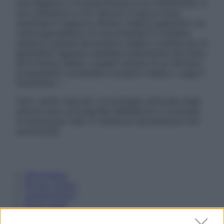
una diagnosi o la prescrizione di un trattamento, e
non intendono e non devono in alcun modo
sostituire il rapporto diretto medico-paziente o la
visita specialistica. Si raccomanda di chiedere
sempre il parere del proprio medico curante e/o di
specialisti riguardo qualsiasi indicazione riportata.
Se si hanno dubbi o quesiti sull’uso di un farmaco
è necessario contattare il proprio medico. Leggi il
Disclaimer »
Tutti i diritti riservati. Le immagini utilizzate negli
articoli sono di proprietà dell’editore o concesse
in licenza per l’uso. È vietata la riproduzione non
autorizzata.
Informativa
Privacy Policy
Cookie Policy
Note Legali
Preferenze Privacy