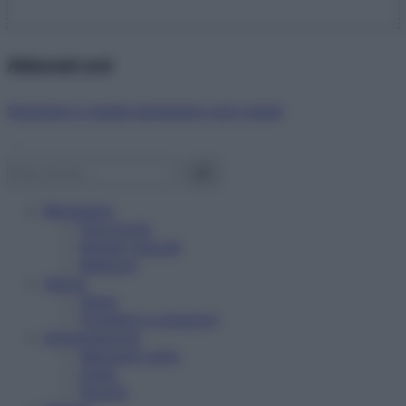
Abbonati ora!
Starbene ti regala benessere ogni mese!
Benessere
Psicologia
Rimedi naturali
Bellezza
Salute
News
Problemi e soluzioni
Alimentazione
Mangiare sano
Diete
Ricette