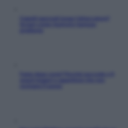
Capelli spezzati lungo l’attaccatura?
Scopri come risolvere l’annoso
problema
Fame dopo cena? Perché succede e 6
snack leggeri e appetitosi che non
rovinano il sonno