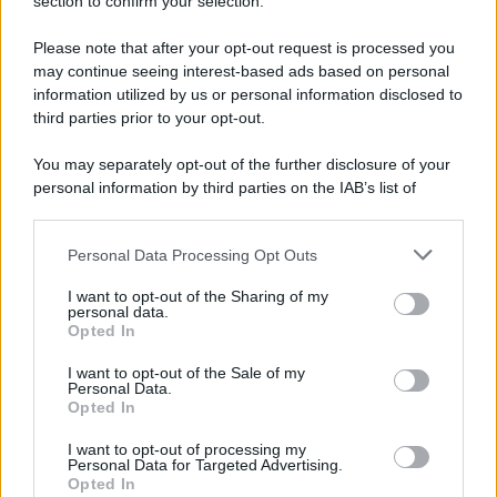
Note Legali
section to confirm your selection.
Preferenze Privacy
Please note that after your opt-out request is processed you
may continue seeing interest-based ads based on personal
information utilized by us or personal information disclosed to
third parties prior to your opt-out.
You may separately opt-out of the further disclosure of your
personal information by third parties on the IAB’s list of
downstream participants.
Personal Data Processing Opt Outs
This information may also be disclosed by us to third parties
on the IAB’s List of Downstream Participants that may further
I want to opt-out of the Sharing of my
disclose it to other third parties.
personal data.
Opted In
Please note that this website/app uses one or more Google
services and may gather and store information including but
I want to opt-out of the Sale of my
Personal Data.
not limited to your visit or usage behaviour. You may click to
Opted In
grant or deny consent to Google and its third-party tags to
use your data for below specified purposes in below Google
I want to opt-out of processing my
consent section.
Personal Data for Targeted Advertising.
Opted In