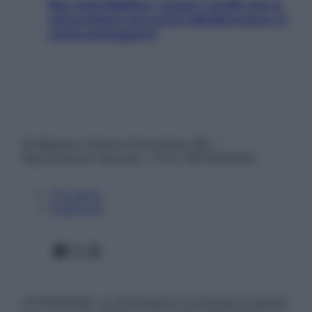
Non solo Maldive: scopri i coralli che si
nascondono nel nostro Mediterraneo (e
come proteggerli)
© Belpietro Edizioni Periodiche SRL –
Riproduzione riservata – P.Iva 13673600964
Chi siamo
Pubblicità
Facebook
X
Instagram
ATTENZIONE: Le informazioni contenute in questo