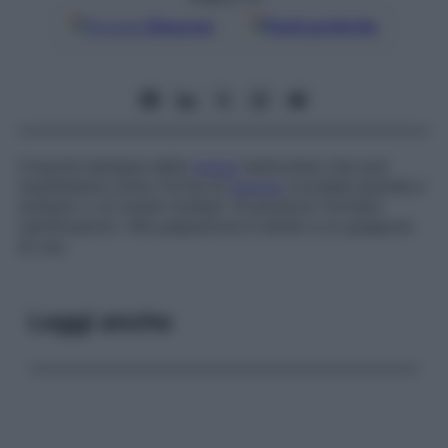
Google
Discover
Fonti preferite
Crescita benigna della
tunica
testicolare che può
manifestarsi sotto forma di
tumore
ovoidale grande e
solitario o di noduli multipli. Si possono formare
calcificazioni. Alla palpazione è simile a un grappolo
di uva.
Leggi anche