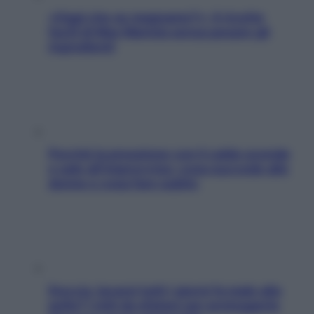
«Oggi che se magnamo?»: 4 ricette
facili di Max Mariola senza pesare gli
ingredienti
Perché la pressione con il caldo scende
e sale all’improvviso: cosa succede alle
donne e cosa fare subito
Doccia, lavarsi tutti i giorni fa male alla
pelle? I miti da sfatare per proteggerla