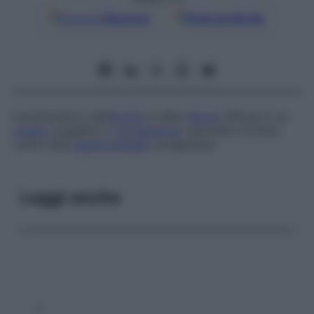
Google
Discover
Fonti preferite
Caratteristico dell’
atrofia
e della
fibrosi
diffusa in un
organo
soggetto a
congestione
vascolare cronica,
come nella
splenomegalia
congestizia.
Leggi anche