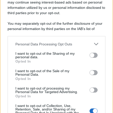
may continue seeing interest-based ads based on personal
information utilized by us or personal information disclosed to
third parties prior to your opt-out.
You may separately opt-out of the further disclosure of your
personal information by third parties on the IAB’s list of
downstream participants.
Personal Data Processing Opt Outs
This information may also be disclosed by us to third parties
on the IAB’s List of Downstream Participants that may further
I want to opt-out of the Sharing of my
disclose it to other third parties.
personal data.
Opted In
Please note that this website/app uses one or more Google
services and may gather and store information including but
I want to opt-out of the Sale of my
Personal Data.
not limited to your visit or usage behaviour. You may click to
Opted In
grant or deny consent to Google and its third-party tags to
use your data for below specified purposes in below Google
I want to opt-out of processing my
consent section.
Personal Data for Targeted Advertising.
Opted In
I want to opt-out of Collection, Use,
Retention, Sale, and/or Sharing of my
Personal Data that Is Unrelated with the