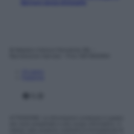
davvero senza stressarla
© Belpietro Edizioni Periodiche SRL –
Riproduzione riservata – P.Iva 13673600964
Chi siamo
Pubblicità
Facebook
X
Instagram
ATTENZIONE: Le informazioni contenute in questo
sito sono presentate a solo scopo informativo, in
nessun caso possono costituire la formulazione di