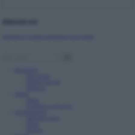
Abbonati ora!
Starbene ti regala benessere ogni mese!
Benessere
Psicologia
Rimedi naturali
Bellezza
Salute
News
Problemi e soluzioni
Alimentazione
Mangiare sano
Diete
Ricette