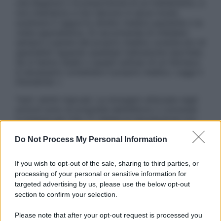
una diagnosi o la prescrizione di un trattamento, e
non intendono e non devono in alcun modo
sostituire il rapporto diretto medico-paziente o la
visita specialistica. Si raccomanda di chiedere
sempre il parere del proprio medico curante e/o di
specialisti riguardo qualsiasi indicazione riportata.
Se si hanno dubbi o quesiti sull’uso di un farmaco
è necessario contattare il proprio medico. Leggi il
Disclaimer »
Tutti i diritti riservati. Le immagini utilizzate negli
articoli sono di proprietà dell’editore o concesse
in licenza per l’uso. È vietata la riproduzione non
autorizzata.
Do Not Process My Personal Information
If you wish to opt-out of the sale, sharing to third parties, or
Informativa
processing of your personal or sensitive information for
Privacy Policy
targeted advertising by us, please use the below opt-out
Cookie Policy
section to confirm your selection.
Note Legali
Preferenze Privacy
Please note that after your opt-out request is processed you