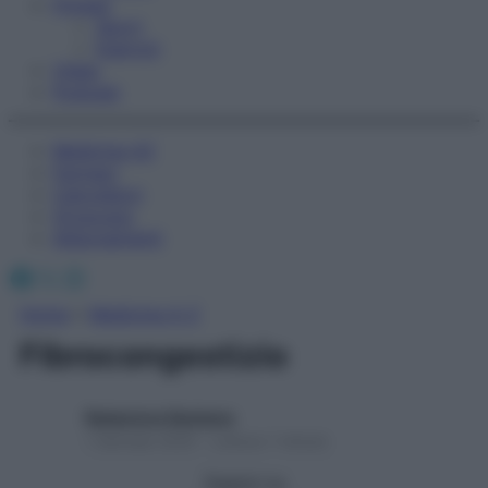
Fitness
Sport
Esercizi
Video
Podcast
Medicina AZ
Farmaci
Calcolatori
Oroscopo
Abbonamenti
Facebook
X
Instagram
Home
»
Medicina A-Z
Fibrocongestizio
Redazione Starbene
1 Gennaio 2025 – Lettura 1 minuto
Seguici su