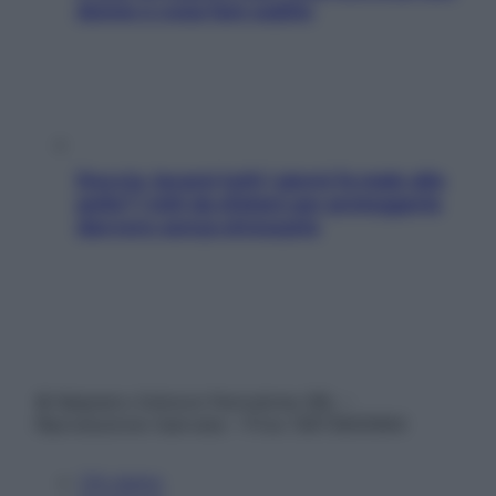
donne e cosa fare subito
Doccia, lavarsi tutti i giorni fa male alla
pelle? I miti da sfatare per proteggerla
davvero senza stressarla
© Belpietro Edizioni Periodiche SRL –
Riproduzione riservata – P.Iva 13673600964
Chi siamo