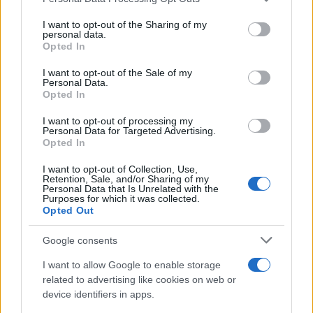
This information may also be disclosed by us to third parties
on the IAB’s List of Downstream Participants that may further
I want to opt-out of the Sharing of my
disclose it to other third parties.
personal data.
Opted In
Please note that this website/app uses one or more Google
services and may gather and store information including but
I want to opt-out of the Sale of my
Personal Data.
not limited to your visit or usage behaviour. You may click to
Opted In
grant or deny consent to Google and its third-party tags to
use your data for below specified purposes in below Google
I want to opt-out of processing my
consent section.
Personal Data for Targeted Advertising.
Opted In
I want to opt-out of Collection, Use,
Retention, Sale, and/or Sharing of my
Personal Data that Is Unrelated with the
Purposes for which it was collected.
Opted Out
Google consents
I want to allow Google to enable storage
related to advertising like cookies on web or
device identifiers in apps.