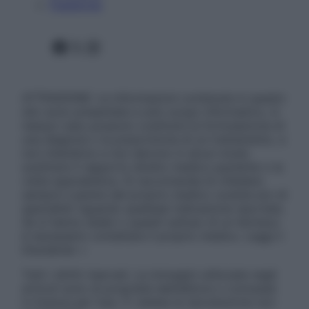
Pubblicità
Facebook
X
Instagram
ATTENZIONE: Le informazioni contenute in questo
sito sono presentate a solo scopo informativo, in
nessun caso possono costituire la formulazione di
una diagnosi o la prescrizione di un trattamento, e
non intendono e non devono in alcun modo
sostituire il rapporto diretto medico-paziente o la
visita specialistica. Si raccomanda di chiedere
sempre il parere del proprio medico curante e/o di
specialisti riguardo qualsiasi indicazione riportata.
Se si hanno dubbi o quesiti sull’uso di un farmaco
è necessario contattare il proprio medico. Leggi il
Disclaimer »
Tutti i diritti riservati. Le immagini utilizzate negli
articoli sono di proprietà dell’editore o concesse
in licenza per l’uso. È vietata la riproduzione non