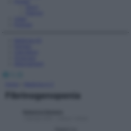
Fitness
Sport
Esercizi
Video
Podcast
Medicina AZ
Farmaci
Calcolatori
Oroscopo
Abbonamenti
Facebook
X
Instagram
Home
»
Medicina A-Z
Fibrinogenopenia
Redazione Starbene
1 Gennaio 2025 – Lettura 1 minuto
Seguici su