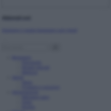
Abbonati ora!
Starbene ti regala benessere ogni mese!
Benessere
Psicologia
Rimedi naturali
Bellezza
Salute
News
Problemi e soluzioni
Alimentazione
Mangiare sano
Diete
Ricette