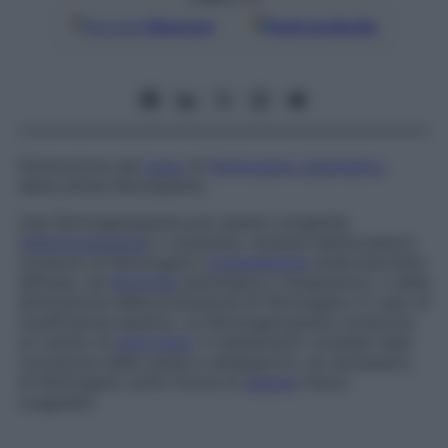
Google
Discover
Fonti preferite
Diminuzione del
tasso
di
fibrinogeno plasmatico
,
detta anche
fibrinopenia
.
Una fibrinogenopenia può essere congenita
(
afibrinogenemia
) o acquisita, causata dall’eccessivo
consumo di fibrinogeno (
coagulazione
endovascolare
diffusa), da
fibrinolisi
patologica o terapeutica, o dalla
diminuzione della produzione di fibrinogeno in caso di
insufficienza epatica. La fibrinogenopenia comporta
un rischio di
emorragia
. Il trattamento consiste nella
correzione della causa e nell’apporto, se necessario,
di fibrinogeno sotto forma di
plasma
fresco
coagulato.