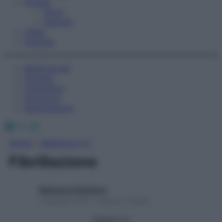
Fitness
Sport
Esercizi
Video
Podcast
Medicina AZ
Farmaci
Calcolatori
Oroscopo
Abbonamenti
Facebook
X
Instagram
Home
»
Medicina A-Z
Fibrillazione
Redazione Starbene
1 Gennaio 2025 – Lettura 1 minuto
Seguici su