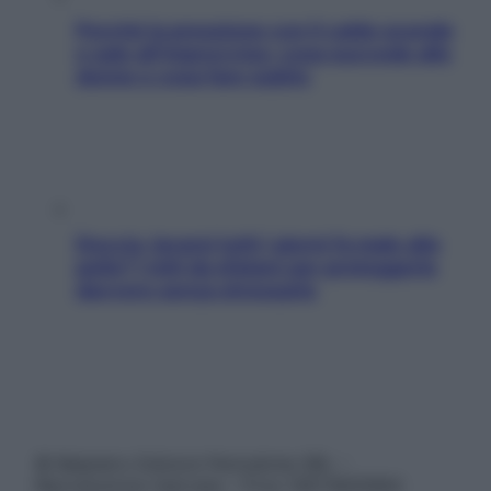
Perché la pressione con il caldo scende
e sale all’improvviso: cosa succede alle
donne e cosa fare subito
Doccia, lavarsi tutti i giorni fa male alla
pelle? I miti da sfatare per proteggerla
davvero senza stressarla
© Belpietro Edizioni Periodiche SRL –
Riproduzione riservata – P.Iva 13673600964