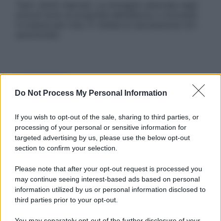
Tutti i diritti riservati. Le immagini utilizzate negli
articoli sono di proprietà dell’editore o concesse
in licenza per l’uso. È vietata la riproduzione non
autorizzata.
Informativa
Privacy Policy
Do Not Process My Personal Information
Cookie Policy
Note Legali
Preferenze Privacy
If you wish to opt-out of the sale, sharing to third parties, or
processing of your personal or sensitive information for
targeted advertising by us, please use the below opt-out
section to confirm your selection.
Please note that after your opt-out request is processed you
may continue seeing interest-based ads based on personal
information utilized by us or personal information disclosed to
third parties prior to your opt-out.
You may separately opt-out of the further disclosure of your