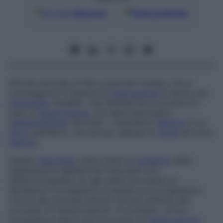
Google
Discover
Fonti preferite
Attività anomala di fibre muscolari isolate, che si
contraggono in assenza di
innervazione
e hanno una
membrana
instabile. Una fibrillazione si produce in
caso di
denervazione
, di origine patologica
(
degenerazione
nervosa) o traumatica (
lesione
di un
nervo
periferico, dovuta per esempio a
ferita
da arma
bianca
).
Questo
fenomeno
viene messo in
evidenza
dalla
registrazione dell’attività muscolare con
l’elettromiografia. Se agli esami successivi le
fibrillazioni scompaiono si assiste a un progressivo
ritorno alla normale attività, dovuto all’inizio del
processo di reinnervazione. Al contrario, la loro
persistenza indica che il processo di
denervazione