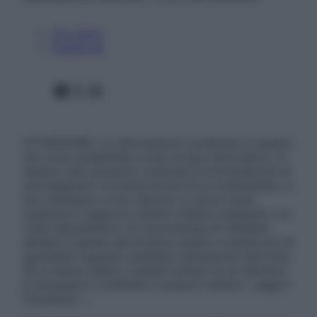
Chi siamo
Pubblicità
Facebook
X
Instagram
ATTENZIONE: Le informazioni contenute in questo
sito sono presentate a solo scopo informativo, in
nessun caso possono costituire la formulazione di
una diagnosi o la prescrizione di un trattamento, e
non intendono e non devono in alcun modo
sostituire il rapporto diretto medico-paziente o la
visita specialistica. Si raccomanda di chiedere
sempre il parere del proprio medico curante e/o di
specialisti riguardo qualsiasi indicazione riportata.
Se si hanno dubbi o quesiti sull’uso di un farmaco
è necessario contattare il proprio medico. Leggi il
Disclaimer »