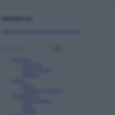
Abbonati ora!
Starbene ti regala benessere ogni mese!
Benessere
Psicologia
Rimedi naturali
Bellezza
Salute
News
Problemi e soluzioni
Alimentazione
Mangiare sano
Diete
Ricette