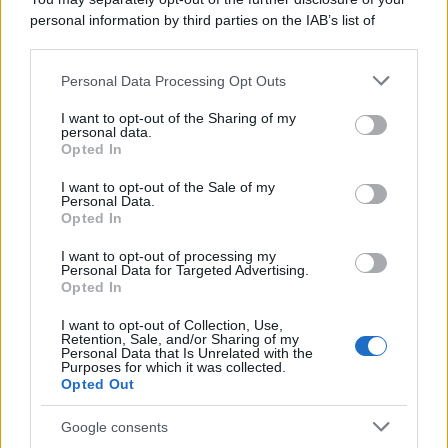
personal information by third parties on the IAB’s list of
downstream participants.
Personal Data Processing Opt Outs
This information may also be disclosed by us to third parties
on the IAB’s List of Downstream Participants that may further
I want to opt-out of the Sharing of my
disclose it to other third parties.
personal data.
Opted In
Please note that this website/app uses one or more Google
services and may gather and store information including but
I want to opt-out of the Sale of my
Personal Data.
not limited to your visit or usage behaviour. You may click to
Opted In
grant or deny consent to Google and its third-party tags to
use your data for below specified purposes in below Google
I want to opt-out of processing my
consent section.
Personal Data for Targeted Advertising.
Opted In
I want to opt-out of Collection, Use,
Retention, Sale, and/or Sharing of my
Personal Data that Is Unrelated with the
Purposes for which it was collected.
Opted Out
Google consents