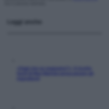
non è ancora rientrato.
Leggi anche
«Oggi che se magnamo?»: 4 ricette
facili di Max Mariola senza pesare gli
ingredienti