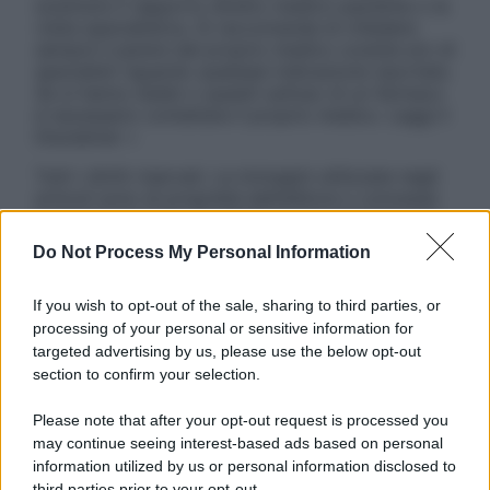
sostituire il rapporto diretto medico-paziente o la
visita specialistica. Si raccomanda di chiedere
sempre il parere del proprio medico curante e/o di
specialisti riguardo qualsiasi indicazione riportata.
Se si hanno dubbi o quesiti sull’uso di un farmaco
è necessario contattare il proprio medico. Leggi il
Disclaimer »
Tutti i diritti riservati. Le immagini utilizzate negli
articoli sono di proprietà dell’editore o concesse
in licenza per l’uso. È vietata la riproduzione non
autorizzata.
Do Not Process My Personal Information
If you wish to opt-out of the sale, sharing to third parties, or
processing of your personal or sensitive information for
Informativa
targeted advertising by us, please use the below opt-out
Privacy Policy
section to confirm your selection.
Cookie Policy
Note Legali
Please note that after your opt-out request is processed you
Preferenze Privacy
may continue seeing interest-based ads based on personal
information utilized by us or personal information disclosed to
third parties prior to your opt-out.