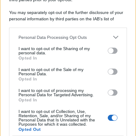
You may separately opt-out of the further disclosure of your
personal information by third parties on the IAB’s list of
downstream participants.
Personal Data Processing Opt Outs
This information may also be disclosed by us to third parties
on the IAB’s List of Downstream Participants that may further
I want to opt-out of the Sharing of my
disclose it to other third parties.
personal data.
Opted In
Please note that this website/app uses one or more Google
services and may gather and store information including but
I want to opt-out of the Sale of my
Personal Data.
not limited to your visit or usage behaviour. You may click to
Opted In
grant or deny consent to Google and its third-party tags to
use your data for below specified purposes in below Google
I want to opt-out of processing my
consent section.
Personal Data for Targeted Advertising.
Opted In
I want to opt-out of Collection, Use,
Retention, Sale, and/or Sharing of my
Personal Data that Is Unrelated with the
Purposes for which it was collected.
Opted Out