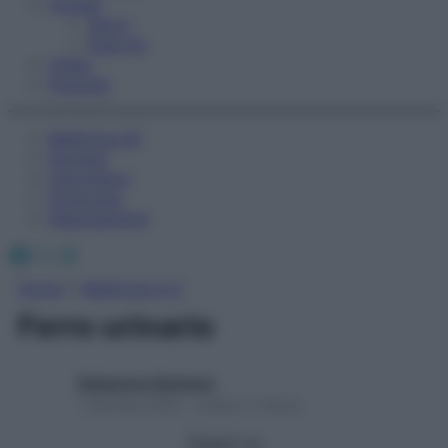
Fitness
Sport
Esercizi
Video
Podcast
Medicina AZ
Farmaci
Calcolatori
Oroscopo
Abbonamenti
Facebook
X
Instagram
Home
»
Medicina A-Z
Ferro urinario
Redazione Starbene
1 Gennaio 2025 – Lettura 1 minuto
Seguici su