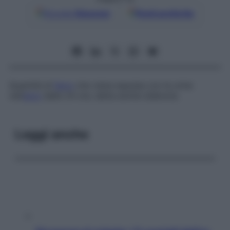
Google
Discover
Fonti preferite
Quantità di
ferro
che viene espulsa con le urine
nell’
arco
delle 24 ore, detta anche
sideruria
.
Leggi anche