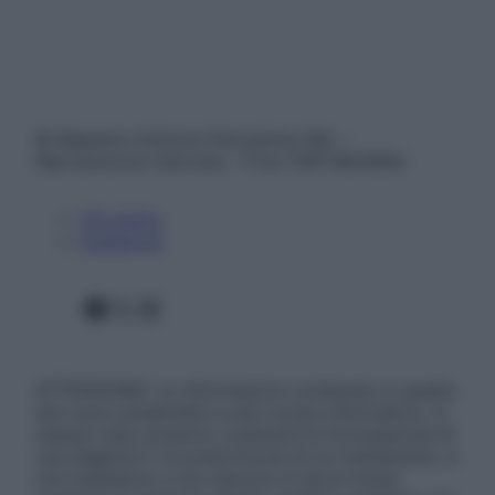
© Belpietro Edizioni Periodiche SRL –
Riproduzione riservata – P.Iva 13673600964
Chi siamo
Pubblicità
Facebook
X
Instagram
ATTENZIONE: Le informazioni contenute in questo
sito sono presentate a solo scopo informativo, in
nessun caso possono costituire la formulazione di
una diagnosi o la prescrizione di un trattamento, e
non intendono e non devono in alcun modo