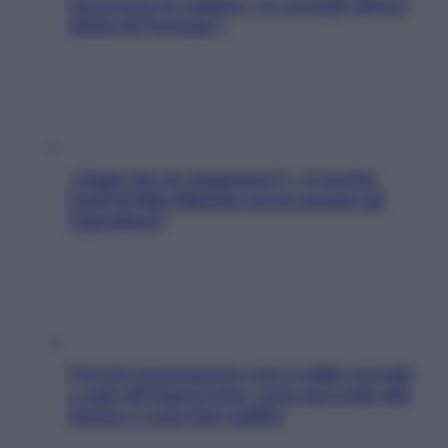
Sicurezza al volante: i 5 consigli dell’ex
pilota di Formula 1
«Oggi che se magnamo?»: 4 ricette
facili di Max Mariola senza pesare gli
ingredienti
Perché la pressione con il caldo scende
e sale all’improvviso: cosa succede alle
donne e cosa fare subito