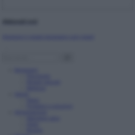
Abbonati ora!
Starbene ti regala benessere ogni mese!
Benessere
Psicologia
Rimedi naturali
Bellezza
Salute
News
Problemi e soluzioni
Alimentazione
Mangiare sano
Diete
Ricette