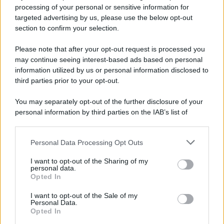
Privacy Policy
processing of your personal or sensitive information for
Cookie Policy
targeted advertising by us, please use the below opt-out
Note Legali
section to confirm your selection.
Preferenze Privacy
Please note that after your opt-out request is processed you
may continue seeing interest-based ads based on personal
information utilized by us or personal information disclosed to
third parties prior to your opt-out.
You may separately opt-out of the further disclosure of your
personal information by third parties on the IAB’s list of
downstream participants.
Personal Data Processing Opt Outs
This information may also be disclosed by us to third parties
on the IAB’s List of Downstream Participants that may further
I want to opt-out of the Sharing of my
disclose it to other third parties.
personal data.
Opted In
Please note that this website/app uses one or more Google
services and may gather and store information including but
I want to opt-out of the Sale of my
Personal Data.
not limited to your visit or usage behaviour. You may click to
Opted In
grant or deny consent to Google and its third-party tags to