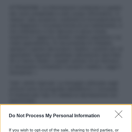
ATTENZIONE: Le informazioni contenute in questo
sito sono presentate a solo scopo informativo, in
nessun caso possono costituire la formulazione di
una diagnosi o la prescrizione di un trattamento, e
non intendono e non devono in alcun modo
sostituire il rapporto diretto medico-paziente o la
visita specialistica. Si raccomanda di chiedere
sempre il parere del proprio medico curante e/o di
specialisti riguardo qualsiasi indicazione riportata.
Se si hanno dubbi o quesiti sull’uso di un farmaco
è necessario contattare il proprio medico. Leggi il
Disclaimer »
Tutti i diritti riservati. Le immagini utilizzate negli
articoli sono di proprietà dell’editore o concesse
in licenza per l’uso. È vietata la riproduzione non
autorizzata.
Do Not Process My Personal Information
Informativa
If you wish to opt-out of the sale, sharing to third parties, or