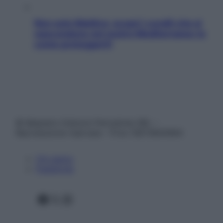
Non solo Maldive: scopri i coralli che si
nascondono nel nostro Mediterraneo (e
come proteggerli)
© Belpietro Edizioni Periodiche SRL –
Riproduzione riservata – P.Iva 13673600964
Chi siamo
Pubblicità
Facebook
X
Instagram