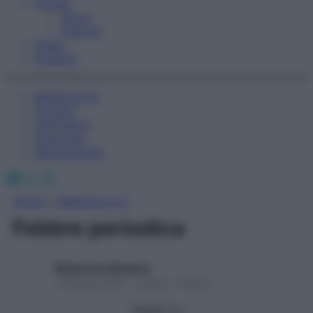
Fitness
Sport
Esercizi
Video
Podcast
Medicina AZ
Farmaci
Calcolatori
Oroscopo
Abbonamenti
Facebook
X
Instagram
Home
»
Medicina A-Z
Febbre periodica
Redazione Starbene
1 Gennaio 2025 – Lettura 1 minuto
Seguici su