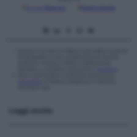
Google
Discover
Fonti preferite
Episodi ricorrenti di febbre intervallati a periodi
di benessere. È una caratteristica di diverse
sindromi, inclusa la febbre mediterranea
familiare, a carattere autosomico
recessivo
.
Rara e particolare condizione autosomica
dominante
di febbre idiopatica in individui
altrimenti sani.
Leggi anche