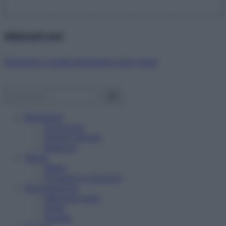
Abbonati ora!
Starbene ti regala benessere ogni mese!
Benessere
Psicologia
Rimedi naturali
Bellezza
Salute
News
Problemi e soluzioni
Alimentazione
Mangiare sano
Diete
Ricette