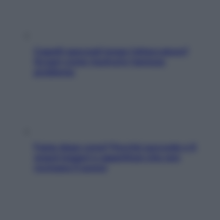
Capelli spezzati lungo l’attaccatura?
Scopri come risolvere l’annoso
problema
Fame dopo cena? Perché succede e 6
snack leggeri e appetitosi che non
rovinano il sonno