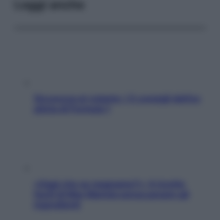
Leggi anche
Sicurezza al volante: i 5 consigli dell’ex
pilota di Formula 1
«Oggi che se magnamo?»: 4 ricette
facili di Max Mariola senza pesare gli
ingredienti