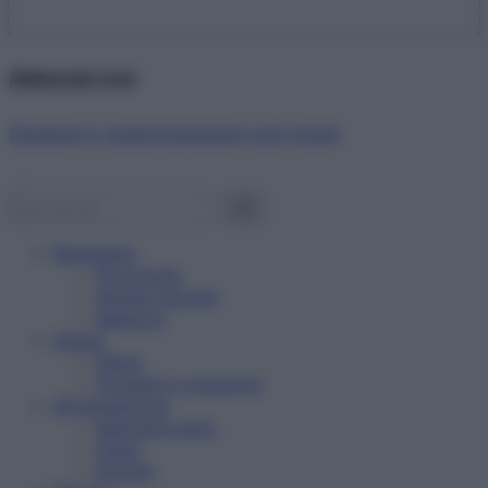
Abbonati ora!
Starbene ti regala benessere ogni mese!
Benessere
Psicologia
Rimedi naturali
Bellezza
Salute
News
Problemi e soluzioni
Alimentazione
Mangiare sano
Diete
Ricette