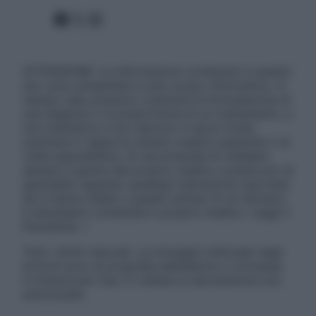
Facebook
X
Instagram
ATTENZIONE: Le informazioni contenute in questo
sito sono presentate a solo scopo informativo, in
nessun caso possono costituire la formulazione di
una diagnosi o la prescrizione di un trattamento, e
non intendono e non devono in alcun modo
sostituire il rapporto diretto medico-paziente o la
visita specialistica. Si raccomanda di chiedere
sempre il parere del proprio medico curante e/o di
specialisti riguardo qualsiasi indicazione riportata.
Se si hanno dubbi o quesiti sull’uso di un farmaco
è necessario contattare il proprio medico. Leggi il
Disclaimer »
Tutti i diritti riservati. Le immagini utilizzate negli
articoli sono di proprietà dell’editore o concesse
in licenza per l’uso. È vietata la riproduzione non
autorizzata.