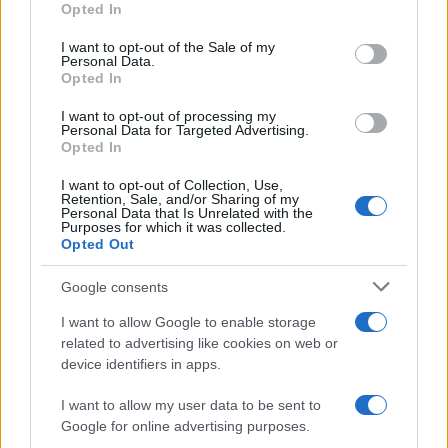
Opted In
Please note that this website/app uses one or more Google
services and may gather and store information including but
I want to opt-out of the Sale of my
Personal Data.
not limited to your visit or usage behaviour. You may click to
Opted In
grant or deny consent to Google and its third-party tags to
use your data for below specified purposes in below Google
I want to opt-out of processing my
consent section.
Personal Data for Targeted Advertising.
Opted In
I want to opt-out of Collection, Use,
Retention, Sale, and/or Sharing of my
Personal Data that Is Unrelated with the
Purposes for which it was collected.
Opted Out
Google consents
I want to allow Google to enable storage
related to advertising like cookies on web or
device identifiers in apps.
I want to allow my user data to be sent to
Google for online advertising purposes.