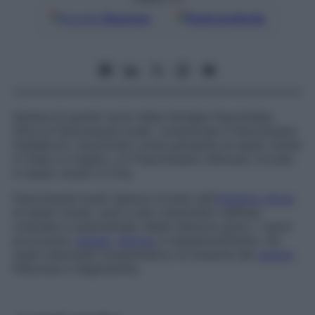
Google
Discover
Fonti preferite
Genere di grandi vermi della famiglia
Fasciolidae
.
Oltre al
Fasciolopsis buski
, comprende il
Fasciolopsis
fuelleborni
, riscontrato come parassita di esseri umani
in India e in Egitto, e il
Fasciolopsis rathouisi
, trovato
in esseri umani in Cina.
Fasciolopsis buski
Specie trovata nell’
intestino tenue
di esseri umani, suini e altri mammiferi nell’Asia
orientale e sudorientale. Nelle infezioni gravi, i vermi
provocano
nausea
,
diarrea
e malassorbimento. Gli
ospiti intermedi comprendono le lumache del
genere
Planorbis
e
Segmentina
.