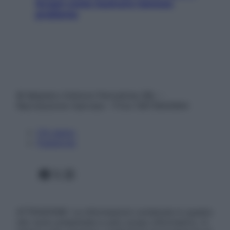
Scopri come risolvere l’annoso
problema
© Belpietro Edizioni Periodiche SRL –
Riproduzione riservata – P.Iva 13673600964
Chi siamo
Pubblicità
Facebook
X
Instagram
ATTENZIONE: Le informazioni contenute in questo
sito sono presentate a solo scopo informativo, in