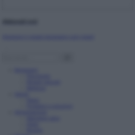
Abbonati ora!
Starbene ti regala benessere ogni mese!
Benessere
Psicologia
Rimedi naturali
Bellezza
Salute
News
Problemi e soluzioni
Alimentazione
Mangiare sano
Diete
Ricette