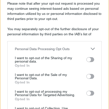
Preferenze Privacy
Please note that after your opt-out request is processed you
may continue seeing interest-based ads based on personal
information utilized by us or personal information disclosed to
third parties prior to your opt-out.
You may separately opt-out of the further disclosure of your
personal information by third parties on the IAB’s list of
downstream participants.
Personal Data Processing Opt Outs
This information may also be disclosed by us to third parties
on the IAB’s List of Downstream Participants that may further
I want to opt-out of the Sharing of my
disclose it to other third parties.
personal data.
Opted In
Please note that this website/app uses one or more Google
services and may gather and store information including but
I want to opt-out of the Sale of my
Personal Data.
not limited to your visit or usage behaviour. You may click to
Opted In
grant or deny consent to Google and its third-party tags to
use your data for below specified purposes in below Google
I want to opt-out of processing my
consent section.
Personal Data for Targeted Advertising.
Opted In
I want to opt-out of Collection, Use,