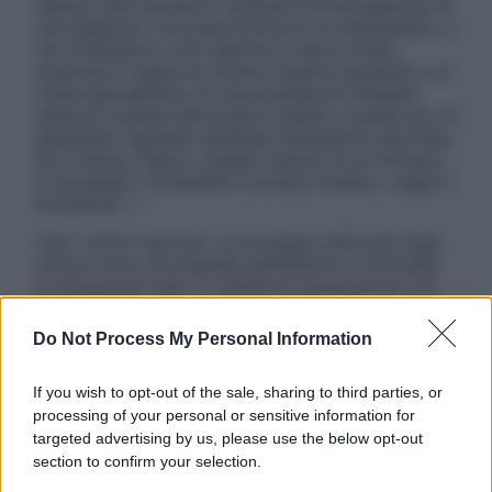
nessun caso possono costituire la formulazione di
una diagnosi o la prescrizione di un trattamento, e
non intendono e non devono in alcun modo
sostituire il rapporto diretto medico-paziente o la
visita specialistica. Si raccomanda di chiedere
sempre il parere del proprio medico curante e/o di
specialisti riguardo qualsiasi indicazione riportata.
Se si hanno dubbi o quesiti sull’uso di un farmaco
è necessario contattare il proprio medico. Leggi il
Disclaimer »
Tutti i diritti riservati. Le immagini utilizzate negli
articoli sono di proprietà dell’editore o concesse
in licenza per l’uso. È vietata la riproduzione non
autorizzata.
Do Not Process My Personal Information
If you wish to opt-out of the sale, sharing to third parties, or
Informativa
processing of your personal or sensitive information for
Privacy Policy
targeted advertising by us, please use the below opt-out
Cookie Policy
section to confirm your selection.
Note Legali