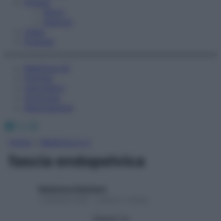
Fitness
Sport
Esercizi
Video
Podcast
Medicina AZ
Farmaci
Calcolatori
Oroscopo
Abbonamenti
Facebook
X
Instagram
Home
»
Medicina A-Z
fascia endopelvica
Redazione Starbene
1 Gennaio 2025 – Lettura 1 minuto
Seguici su