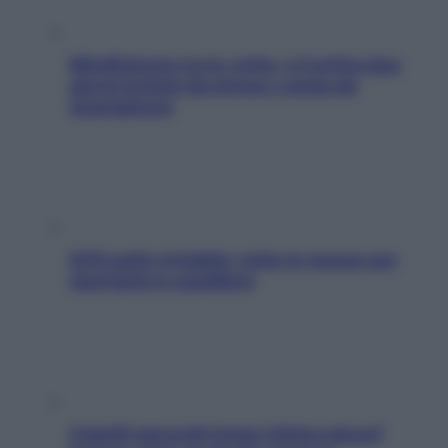
Mindfulness tra le vette: a Cortina due
giorni lontani da stress e ansia da
smartphone
SOS pelle irritabile: tutte le mosse per
riportarla in equilibrio
Capelli spezzati lungo l’attaccatura?