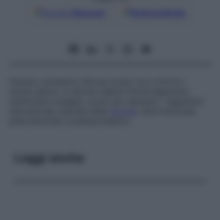
Google
Discover
Fonti preferite
Tessuto connettivo fibroso posto tra e intorno i
visceri pelvici. In alcune regioni forma legamenti,
membrane e pieghe, come, per esempio, i legamenti
uterosacrale, laterale della
cervice
, uterovescicale,
pubovescicale e puboprostatico.
Leggi anche