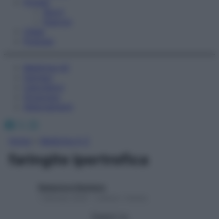
Fitness
Sport
Esercizi
Video
Podcast
Medicina AZ
Farmaci
Calcolatori
Oroscopo
Abbonamenti
Facebook
X
Instagram
Home
»
Medicina A-Z
faringite ipertrofica
Redazione Starbene
1 Gennaio 2025 – Lettura 1 minuto
Seguici su