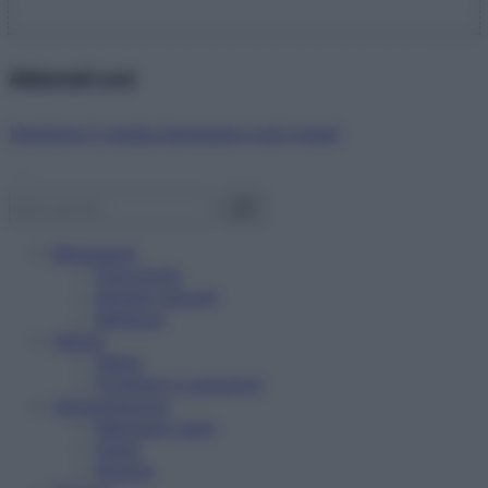
Abbonati ora!
Starbene ti regala benessere ogni mese!
Benessere
Psicologia
Rimedi naturali
Bellezza
Salute
News
Problemi e soluzioni
Alimentazione
Mangiare sano
Diete
Ricette