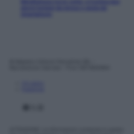
Mindfulness tra le vette: a Cortina due
giorni lontani da stress e ansia da
smartphone
© Belpietro Edizioni Periodiche SRL –
Riproduzione riservata – P.Iva 13673600964
Chi siamo
Pubblicità
Facebook
X
Instagram
ATTENZIONE: Le informazioni contenute in questo