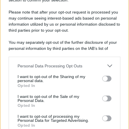
Note Legali
section to confirm your selection.
Preferenze Privacy
Please note that after your opt-out request is processed you
may continue seeing interest-based ads based on personal
information utilized by us or personal information disclosed to
third parties prior to your opt-out.
You may separately opt-out of the further disclosure of your
personal information by third parties on the IAB’s list of
downstream participants.
Personal Data Processing Opt Outs
This information may also be disclosed by us to third parties
on the IAB’s List of Downstream Participants that may further
I want to opt-out of the Sharing of my
disclose it to other third parties.
personal data.
Opted In
Please note that this website/app uses one or more Google
services and may gather and store information including but
I want to opt-out of the Sale of my
Personal Data.
not limited to your visit or usage behaviour. You may click to
Opted In
grant or deny consent to Google and its third-party tags to
use your data for below specified purposes in below Google
I want to opt-out of processing my
consent section.
Personal Data for Targeted Advertising.
Opted In