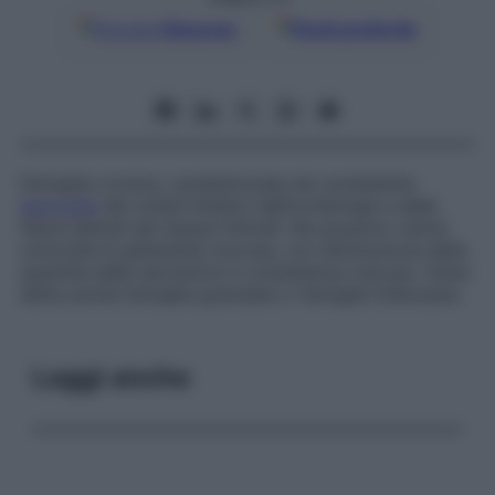
Google
Discover
Fonti preferite
Faringite cronica, caratterizzata da consistente
ipertrofia
dei noduli linfatici dell’orofaringe e delle
fasce laterali dei tessuti linfoidi. Ne possono venire
coinvolte le ghiandole mucose, con diminuzione della
quantità delle secrezioni e consistenza viscosa. Viene
detta anche
faringite granulare
o
faringite follicolare
.
Leggi anche