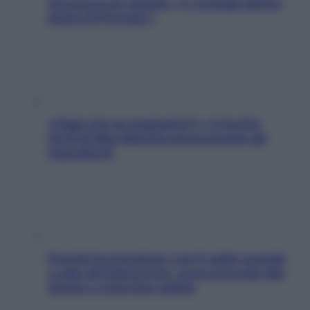
Sicurezza al volante: i 5 consigli dell’ex
pilota di Formula 1
«Oggi che se magnamo?»: 4 ricette
facili di Max Mariola senza pesare gli
ingredienti
Perché la pressione con il caldo scende
e sale all’improvviso: cosa succede alle
donne e cosa fare subito