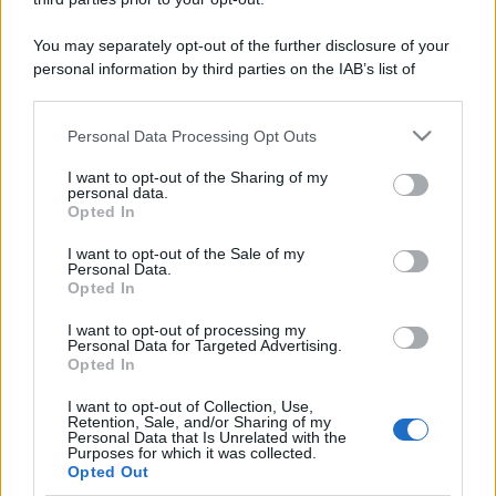
You may separately opt-out of the further disclosure of your
personal information by third parties on the IAB’s list of
downstream participants.
Personal Data Processing Opt Outs
This information may also be disclosed by us to third parties
on the IAB’s List of Downstream Participants that may further
I want to opt-out of the Sharing of my
disclose it to other third parties.
personal data.
Opted In
Please note that this website/app uses one or more Google
services and may gather and store information including but
I want to opt-out of the Sale of my
Personal Data.
not limited to your visit or usage behaviour. You may click to
Opted In
grant or deny consent to Google and its third-party tags to
use your data for below specified purposes in below Google
I want to opt-out of processing my
consent section.
Personal Data for Targeted Advertising.
Opted In
I want to opt-out of Collection, Use,
Retention, Sale, and/or Sharing of my
Personal Data that Is Unrelated with the
Purposes for which it was collected.
Opted Out