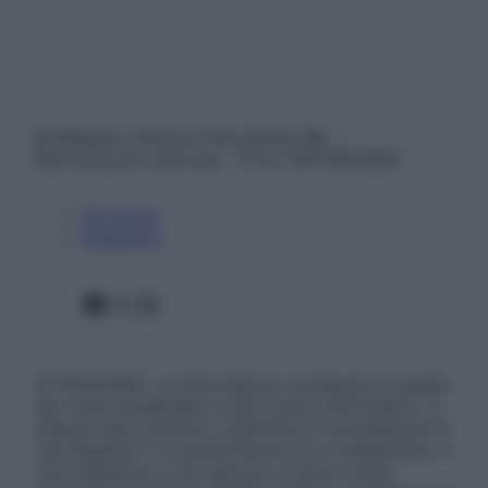
© Belpietro Edizioni Periodiche SRL –
Riproduzione riservata – P.Iva 13673600964
Chi siamo
Pubblicità
Facebook
X
Instagram
ATTENZIONE: Le informazioni contenute in questo
sito sono presentate a solo scopo informativo, in
nessun caso possono costituire la formulazione di
una diagnosi o la prescrizione di un trattamento, e
non intendono e non devono in alcun modo