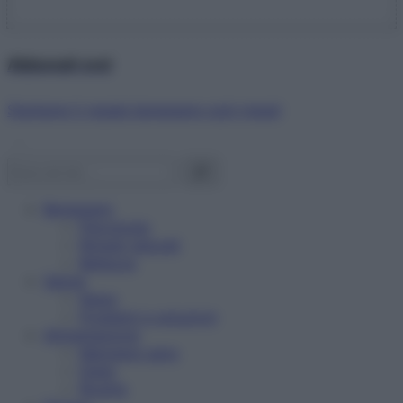
Abbonati ora!
Starbene ti regala benessere ogni mese!
Benessere
Psicologia
Rimedi naturali
Bellezza
Salute
News
Problemi e soluzioni
Alimentazione
Mangiare sano
Diete
Ricette