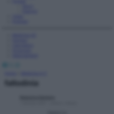
Fitness
Sport
Esercizi
Video
Podcast
Medicina AZ
Farmaci
Calcolatori
Oroscopo
Abbonamenti
Facebook
X
Instagram
Home
»
Medicina A-Z
fallodinia
Redazione Starbene
1 Gennaio 2025 – Lettura 1 minuto
Seguici su