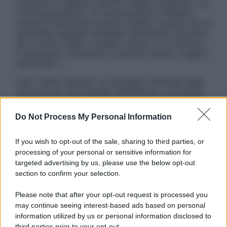
sostituire il rapporto diretto medico-paziente o la
visita specialistica. Si raccomanda di chiedere
sempre il parere del proprio medico curante e/o di
specialisti riguardo qualsiasi indicazione riportata.
Se si hanno dubbi o quesiti sull’uso di un farmaco
è necessario contattare il proprio medico. Leggi il
Disclaimer »
Tutti i diritti riservati. Le immagini utilizzate negli
articoli sono di proprietà dell’editore o concesse
in licenza per l’uso. È vietata la riproduzione non
autorizzata.
Do Not Process My Personal Information
If you wish to opt-out of the sale, sharing to third parties, or
processing of your personal or sensitive information for
Informativa
targeted advertising by us, please use the below opt-out
Privacy Policy
section to confirm your selection.
Cookie Policy
Note Legali
Please note that after your opt-out request is processed you
Preferenze Privacy
may continue seeing interest-based ads based on personal
information utilized by us or personal information disclosed to
third parties prior to your opt-out.