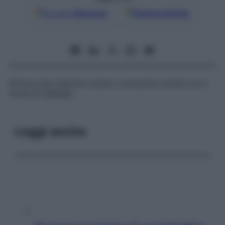
Google
Discover
Fonti preferite
Dolore che colpisce il pene, conosciuto anche con il
nome di
fallalgia
.
Leggi anche